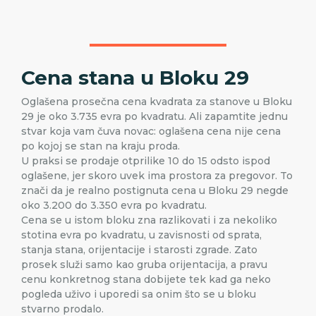
Cena stana u Bloku 29
Oglašena prosečna cena kvadrata za stanove u Bloku
29 je oko 3.735 evra po kvadratu. Ali zapamtite jednu
stvar koja vam čuva novac: oglašena cena nije cena
po kojoj se stan na kraju proda.
U praksi se prodaje otprilike 10 do 15 odsto ispod
oglašene, jer skoro uvek ima prostora za pregovor. To
znači da je realno postignuta cena u Bloku 29 negde
oko 3.200 do 3.350 evra po kvadratu.
Cena se u istom bloku zna razlikovati i za nekoliko
stotina evra po kvadratu, u zavisnosti od sprata,
stanja stana, orijentacije i starosti zgrade. Zato
prosek služi samo kao gruba orijentacija, a pravu
cenu konkretnog stana dobijete tek kad ga neko
pogleda uživo i uporedi sa onim što se u bloku
stvarno prodalo.