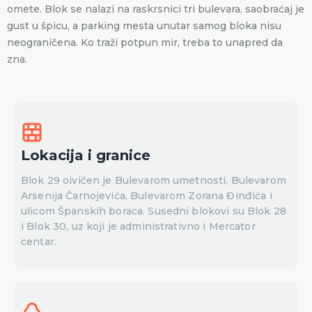
omete. Blok se nalazi na raskrsnici tri bulevara, saobraćaj je
gust u špicu, a parking mesta unutar samog bloka nisu
neograničena. Ko traži potpun mir, treba to unapred da
zna.
Lokacija i granice
Blok 29 oivičen je Bulevarom umetnosti, Bulevarom
Arsenija Čarnojevića, Bulevarom Zorana Đinđića i
ulicom Španskih boraca. Susedni blokovi su Blok 28
i Blok 30, uz koji je administrativno i Mercator
centar.