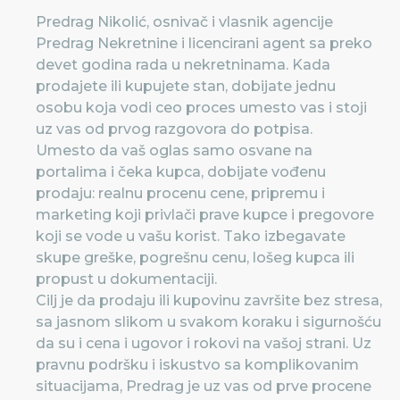
Predrag Nikolić, osnivač i vlasnik agencije
Predrag Nekretnine i licencirani agent sa preko
devet godina rada u nekretninama. Kada
prodajete ili kupujete stan, dobijate jednu
osobu koja vodi ceo proces umesto vas i stoji
uz vas od prvog razgovora do potpisa.
Umesto da vaš oglas samo osvane na
portalima i čeka kupca, dobijate vođenu
prodaju: realnu procenu cene, pripremu i
marketing koji privlači prave kupce i pregovore
koji se vode u vašu korist. Tako izbegavate
skupe greške, pogrešnu cenu, lošeg kupca ili
propust u dokumentaciji.
Cilj je da prodaju ili kupovinu završite bez stresa,
sa jasnom slikom u svakom koraku i sigurnošću
da su i cena i ugovor i rokovi na vašoj strani. Uz
pravnu podršku i iskustvo sa komplikovanim
situacijama, Predrag je uz vas od prve procene