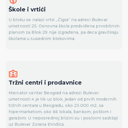
Škole i vrtići
U bloku se nalazi vrtić „Čigra“ na adresi Bulevar
umetnosti 25. Osnovna škola predviđena prvobitnim
planom za Blok 29 nije izgrađena, pa deca gravitiraju
školama u susednim blokovima.
Tržni centri i prodavnice
Mercator centar Beograd na adresi Bulevar
umetnosti 4 je tik uz blok, jedan od prvih modernih
tržnih centara u Beogradu, oko 23.000 m2, sa
hipermarketom, oko 66 lokala, bankom, poštom i
garažom. U neposrednoj blizini su i poslovni sadržaji
uz Bulevar Zorana Đinđića.