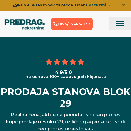
×
🎁
Preuzmi →
BESPLATNO:
vodič za prodaju stana.
063/17-45-132
Prodaja Nek
Iskustva klije
4.9/5.0
na osnovu 100+ zadovoljnih klijenata
PRODAJA STANOVA BLOK
29
Realna cena, aktuelna ponuda i siguran proces
kupoprodaje u Bloku 29, uz ličnog agenta koji vodi
ceo proces umesto vas.