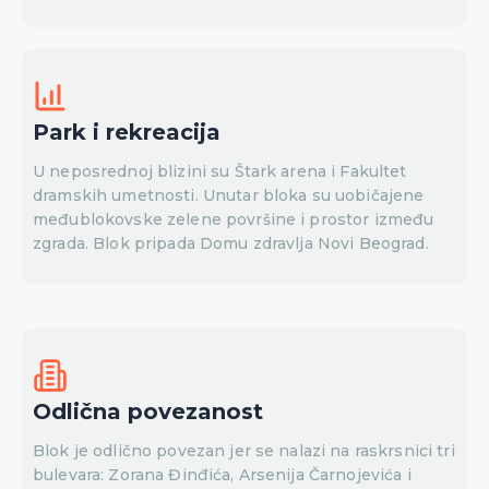
Park i rekreacija
U neposrednoj blizini su Štark arena i Fakultet
dramskih umetnosti. Unutar bloka su uobičajene
međublokovske zelene površine i prostor između
zgrada. Blok pripada Domu zdravlja Novi Beograd.
Odlična povezanost
Blok je odlično povezan jer se nalazi na raskrsnici tri
bulevara: Zorana Đinđića, Arsenija Čarnojevića i