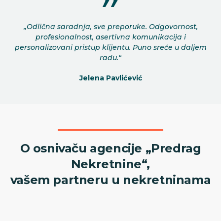
„Odlična saradnja, sve preporuke. Odgovornost,
profesionalnost, asertivna komunikacija i
personalizovani pristup klijentu. Puno sreće u daljem
radu.“
Jelena Pavlićević
O osnivaču agencije „Predrag
Nekretnine“,
vašem partneru u nekretninama