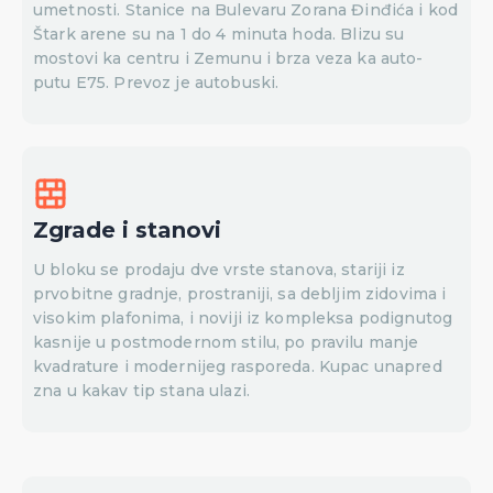
umetnosti. Stanice na Bulevaru Zorana Đinđića i kod
Štark arene su na 1 do 4 minuta hoda. Blizu su
mostovi ka centru i Zemunu i brza veza ka auto-
putu E75. Prevoz je autobuski.
Zgrade i stanovi
U bloku se prodaju dve vrste stanova, stariji iz
prvobitne gradnje, prostraniji, sa debljim zidovima i
visokim plafonima, i noviji iz kompleksa podignutog
kasnije u postmodernom stilu, po pravilu manje
kvadrature i modernijeg rasporeda. Kupac unapred
zna u kakav tip stana ulazi.