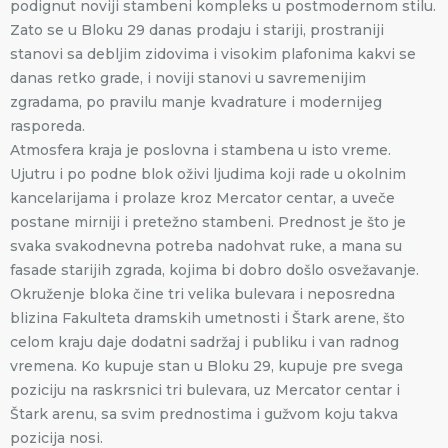
podignut noviji stambeni kompleks u postmodernom stilu.
Zato se u Bloku 29 danas prodaju i stariji, prostraniji
stanovi sa debljim zidovima i visokim plafonima kakvi se
danas retko grade, i noviji stanovi u savremenijim
zgradama, po pravilu manje kvadrature i modernijeg
rasporeda.
Atmosfera kraja je poslovna i stambena u isto vreme.
Ujutru i po podne blok oživi ljudima koji rade u okolnim
kancelarijama i prolaze kroz Mercator centar, a uveče
postane mirniji i pretežno stambeni. Prednost je što je
svaka svakodnevna potreba nadohvat ruke, a mana su
fasade starijih zgrada, kojima bi dobro došlo osvežavanje.
Okruženje bloka čine tri velika bulevara i neposredna
blizina Fakulteta dramskih umetnosti i Štark arene, što
celom kraju daje dodatni sadržaj i publiku i van radnog
vremena. Ko kupuje stan u Bloku 29, kupuje pre svega
poziciju na raskrsnici tri bulevara, uz Mercator centar i
Štark arenu, sa svim prednostima i gužvom koju takva
pozicija nosi.