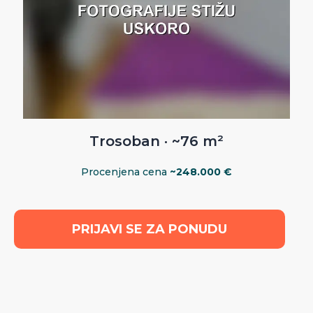
Trosoban · ~76 m²
Procenjena cena
~248.000 €
PRIJAVI SE ZA PONUDU