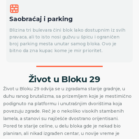
Saobraćaj i parking
Blizina tri bulevara čini blok lako dostupnim iz svih
pravaca, ali to isto nosi gužvu u špicu i ograničen
broj parking mesta unutar samog bloka. Ovo je
bitno da zna kupac kome je mir prioritet.
Život u Bloku 29
Život u Bloku 29 odvija se u zgradama starije gradnje, u
duhu ranog brutalizma, sa prizemljem koje je mestimično
podignuto na platformu i unutrašnjim dvorištima koja
povezuju zgrade. Reč je o nekoliko visokih stambenih
lamela, a stanovi su najčešće dvostrano orijentisani.
Pored te starije celine, u delu bloka gde je nekad bio
planiran, ali nikad izgrađen centar, u novije vreme je