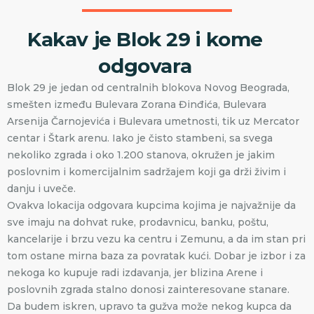
Kakav je Blok 29 i kome
odgovara
Blok 29 je jedan od centralnih blokova Novog Beograda,
smešten između Bulevara Zorana Đinđića, Bulevara
Arsenija Čarnojevića i Bulevara umetnosti, tik uz Mercator
centar i Štark arenu. Iako je čisto stambeni, sa svega
nekoliko zgrada i oko 1.200 stanova, okružen je jakim
poslovnim i komercijalnim sadržajem koji ga drži živim i
danju i uveče.
Ovakva lokacija odgovara kupcima kojima je najvažnije da
sve imaju na dohvat ruke, prodavnicu, banku, poštu,
kancelarije i brzu vezu ka centru i Zemunu, a da im stan pri
tom ostane mirna baza za povratak kući. Dobar je izbor i za
nekoga ko kupuje radi izdavanja, jer blizina Arene i
poslovnih zgrada stalno donosi zainteresovane stanare.
Da budem iskren, upravo ta gužva može nekog kupca da