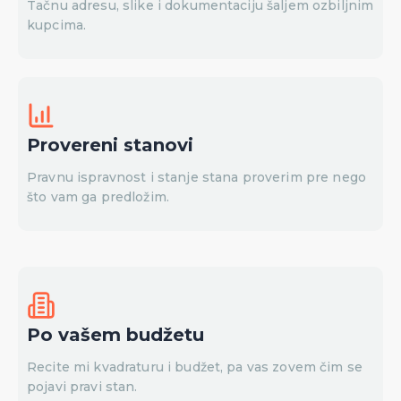
Tačnu adresu, slike i dokumentaciju šaljem ozbiljnim
kupcima.
Provereni stanovi
Pravnu ispravnost i stanje stana proverim pre nego
što vam ga predložim.
Po vašem budžetu
Recite mi kvadraturu i budžet, pa vas zovem čim se
pojavi pravi stan.