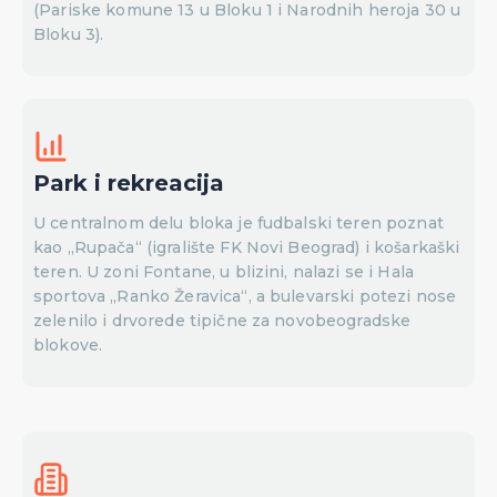
(Pariske komune 13 u Bloku 1 i Narodnih heroja 30 u
Bloku 3).
Park i rekreacija
U centralnom delu bloka je fudbalski teren poznat
kao „Rupača“ (igralište FK Novi Beograd) i košarkaški
teren. U zoni Fontane, u blizini, nalazi se i Hala
sportova „Ranko Žeravica“, a bulevarski potezi nose
zelenilo i drvorede tipične za novobeogradske
blokove.