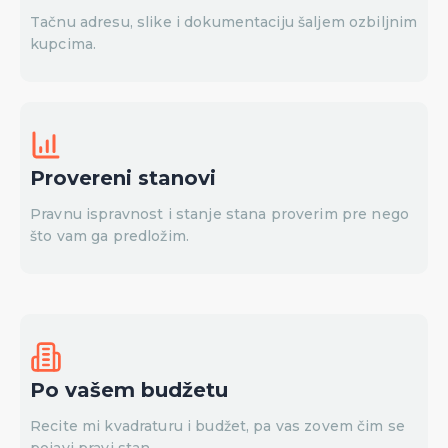
Tačnu adresu, slike i dokumentaciju šaljem ozbiljnim
kupcima.
Provereni stanovi
Pravnu ispravnost i stanje stana proverim pre nego
što vam ga predložim.
Po vašem budžetu
Recite mi kvadraturu i budžet, pa vas zovem čim se
pojavi pravi stan.