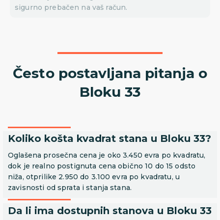
sigurno prebačen na vaš račun.
Često postavljana pitanja o
Bloku 33
Koliko košta kvadrat stana u Bloku 33?
Oglašena prosečna cena je oko 3.450 evra po kvadratu,
dok je realno postignuta cena obično 10 do 15 odsto
niža, otprilike 2.950 do 3.100 evra po kvadratu, u
zavisnosti od sprata i stanja stana.
Da li ima dostupnih stanova u Bloku 33