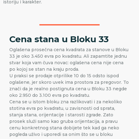
istoriju i karakter.
Cena stana u Bloku 33
Oglašena prosečna cena kvadrata za stanove u Bloku
33 je oko 3.450 evra po kvadratu. Ali zapamtite jednu
stvar koja vam čuva novac: oglašena cena nije cena
po kojoj se stan na kraju proda.
U praksi se prodaje otprilike 10 do 15 odsto ispod
oglašene, jer skoro uvek ima prostora za pregovor. To
znači da je realno postignuta cena u Bloku 33 negde
oko 2.950 do 3.100 evra po kvadratu.
Cena se u istom bloku zna razlikovati i za nekoliko
stotina evra po kvadratu, u zavisnosti od sprata,
stanja stana, orijentacije i starosti zgrade. Zato
prosek služi samo kao gruba orijentacija, a pravu
cenu konkretnog stana dobijete tek kad ga neko
pogleda uživo i uporedi sa onim što se u bloku