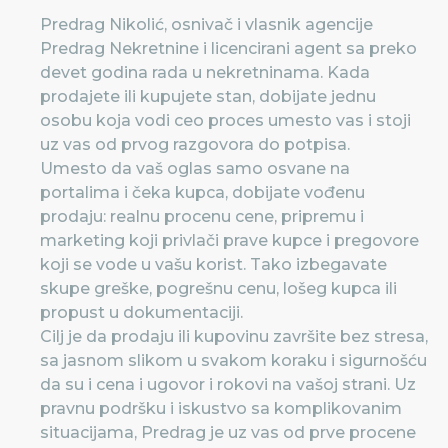
Predrag Nikolić, osnivač i vlasnik agencije
Predrag Nekretnine i licencirani agent sa preko
devet godina rada u nekretninama. Kada
prodajete ili kupujete stan, dobijate jednu
osobu koja vodi ceo proces umesto vas i stoji
uz vas od prvog razgovora do potpisa.
Umesto da vaš oglas samo osvane na
portalima i čeka kupca, dobijate vođenu
prodaju: realnu procenu cene, pripremu i
marketing koji privlači prave kupce i pregovore
koji se vode u vašu korist. Tako izbegavate
skupe greške, pogrešnu cenu, lošeg kupca ili
propust u dokumentaciji.
Cilj je da prodaju ili kupovinu završite bez stresa,
sa jasnom slikom u svakom koraku i sigurnošću
da su i cena i ugovor i rokovi na vašoj strani. Uz
pravnu podršku i iskustvo sa komplikovanim
situacijama, Predrag je uz vas od prve procene