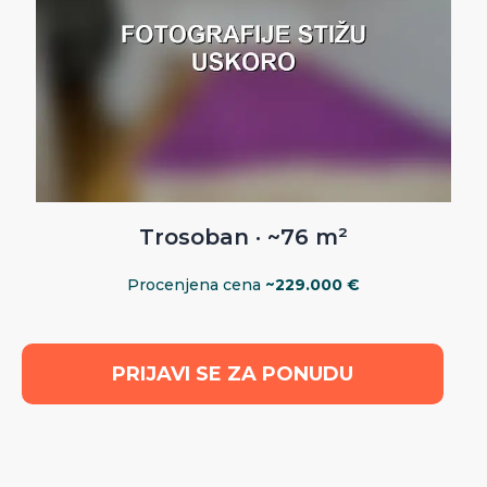
Trosoban · ~76 m²
Procenjena cena
~229.000 €
PRIJAVI SE ZA PONUDU