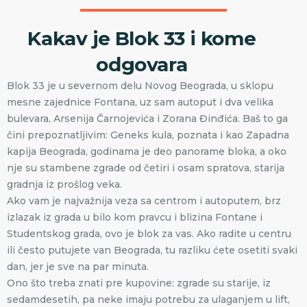
Kakav je Blok 33 i kome
odgovara
Blok 33 je u severnom delu Novog Beograda, u sklopu
mesne zajednice Fontana, uz sam autoput i dva velika
bulevara, Arsenija Čarnojevića i Zorana Đinđića. Baš to ga
čini prepoznatljivim: Geneks kula, poznata i kao Zapadna
kapija Beograda, godinama je deo panorame bloka, a oko
nje su stambene zgrade od četiri i osam spratova, starija
gradnja iz prošlog veka.
Ako vam je najvažnija veza sa centrom i autoputem, brz
izlazak iz grada u bilo kom pravcu i blizina Fontane i
Studentskog grada, ovo je blok za vas. Ako radite u centru
ili često putujete van Beograda, tu razliku ćete osetiti svaki
dan, jer je sve na par minuta.
Ono što treba znati pre kupovine: zgrade su starije, iz
sedamdesetih, pa neke imaju potrebu za ulaganjem u lift,