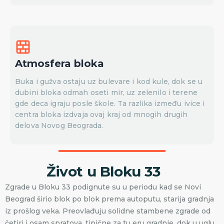
Atmosfera bloka
Buka i gužva ostaju uz bulevare i kod kule, dok se u
dubini bloka odmah oseti mir, uz zelenilo i terene
gde deca igraju posle škole. Ta razlika između ivice i
centra bloka izdvaja ovaj kraj od mnogih drugih
delova Novog Beograda.
Život u Bloku 33
Zgrade u Bloku 33 podignute su u periodu kad se Novi
Beograd širio blok po blok prema autoputu, starija gradnja
iz prošlog veka. Preovlađuju solidne stambene zgrade od
četiri i osam spratova, tipične za tu eru gradnje, dok u uglu