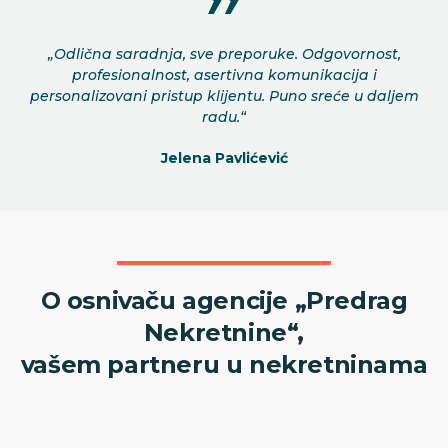
„Odlična saradnja, sve preporuke. Odgovornost,
profesionalnost, asertivna komunikacija i
personalizovani pristup klijentu. Puno sreće u daljem
radu.“
Jelena Pavlićević
O osnivaču agencije „Predrag
Nekretnine“,
vašem partneru u nekretninama