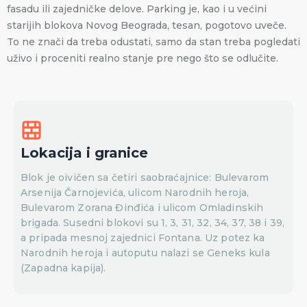
fasadu ili zajedničke delove. Parking je, kao i u većini
starijih blokova Novog Beograda, tesan, pogotovo uveče.
To ne znači da treba odustati, samo da stan treba pogledati
uživo i proceniti realno stanje pre nego što se odlučite.
Lokacija i granice
Blok je oivičen sa četiri saobraćajnice: Bulevarom
Arsenija Čarnojevića, ulicom Narodnih heroja,
Bulevarom Zorana Đinđića i ulicom Omladinskih
brigada. Susedni blokovi su 1, 3, 31, 32, 34, 37, 38 i 39,
a pripada mesnoj zajednici Fontana. Uz potez ka
Narodnih heroja i autoputu nalazi se Geneks kula
(Zapadna kapija).