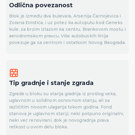
Odlična povezanost
Blok je između dva bulevara, Arsenija Čarnojevića i
Zorana Đinđića, i uz potez ka autoputu kod Geneks
kule, sa brzim izlazom ka centru, Brankovom mostu i
aerodromskom pravcu. Više autobuskih linija
povezuje ga sa centrom i ostatkom Novog Beograda.
Tip gradnje i stanje zgrada
Zgrade u bloku su starija gradnja iz prošlog veka,
uglavnom u solidnom osnovnom stanju, ali sa
različitim nivoom ulaganja tokom godina. Fond
stanova je uglavnom stariji, neki potpuno originalni,
neki već renovirani, dok je novogradnja prava
retkost u ovom delu bloka.