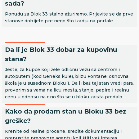
sada?
Ponudu za Blok 33 stalno ažuriramo. Prijavite se da prve
stanove dobijete pre nego što izadju na portale.
Da li je Blok 33 dobar za kupovinu
stana?
Jeste, za kupce koji žele odličnu vezu sa centrom i
autoputem (kod Geneks kule), blizu Fontane; osnovna
škola je u susednom Bloku 1. Da li baš taj stan vredi para,
proverim sa vama na licu mesta, stanje, papire i realnu
cenu u odnosu na ono što se u bloku zaista prodalo.
Kako da prodam stan u Bloku 33 bez
greške?
Krenite od realne procene, sredite dokumentaciju i
prepustite pregovore agentu koji štiti vaš interes.