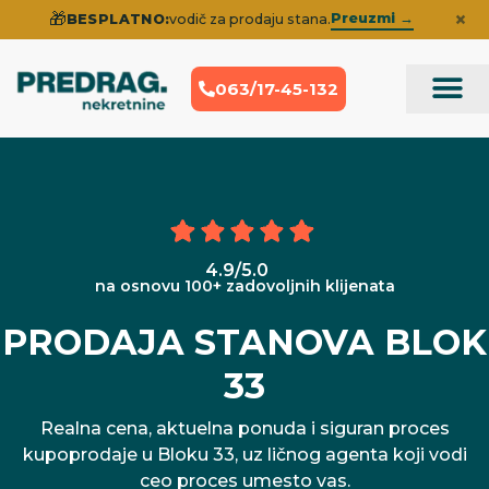
×
🎁
Preuzmi →
BESPLATNO:
vodič za prodaju stana.
063/17-45-132
Prodaja Nek
Iskustva klije
4.9/5.0
na osnovu 100+ zadovoljnih klijenata
PRODAJA STANOVA BLOK
33
Realna cena, aktuelna ponuda i siguran proces
kupoprodaje u Bloku 33, uz ličnog agenta koji vodi
ceo proces umesto vas.