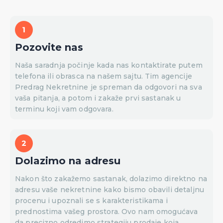
Pozovite nas
Naša saradnja počinje kada nas kontaktirate putem
telefona ili obrasca na našem sajtu. Tim agencije
Predrag Nekretnine je spreman da odgovori na sva
vaša pitanja, a potom i zakaže prvi sastanak u
terminu koji vam odgovara.
Dolazimo na adresu
Nakon što zakažemo sastanak, dolazimo direktno na
adresu vaše nekretnine kako bismo obavili detaljnu
procenu i upoznali se s karakteristikama i
prednostima vašeg prostora. Ovo nam omogućava
da precizno odredimo strategiju prodaje koja