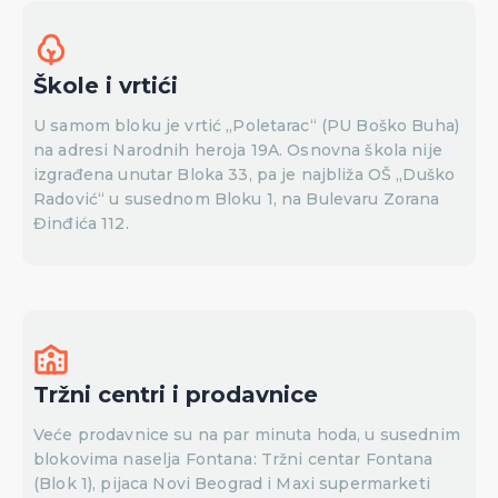
Škole i vrtići
U samom bloku je vrtić „Poletarac“ (PU Boško Buha)
na adresi Narodnih heroja 19A. Osnovna škola nije
izgrađena unutar Bloka 33, pa je najbliža OŠ „Duško
Radović“ u susednom Bloku 1, na Bulevaru Zorana
Đinđića 112.
Tržni centri i prodavnice
Veće prodavnice su na par minuta hoda, u susednim
blokovima naselja Fontana: Tržni centar Fontana
(Blok 1), pijaca Novi Beograd i Maxi supermarketi