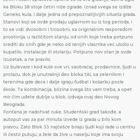
ka Bloku 38 stoje četiri niže zgrade. Iznad svega se izdiže
Geneks kula, i dalje jedna od prepoznatljivijih silueta grada.
Stanovi koji se ovde prodaju uglavnom su iz tog perioda, i
to se vidi: dvosobni i trosobni, sa originalnim rasporedom
prostorija, u različitom stanju, od onih koje treba potpuno
srediti do onih gde je neko od ranijih vlasnika već uložio u
kupatilo, instalacije ili stolariju. Potpuno nov stan je ovde
izuzetak, a ne pravilo.
Uz bulevare i kod kule sve vri, saobraćaj, prodavnice, ljudi u
prolazu, dok je unutrašnji deo bloka tiši, sa zelenilom i
terenima gde deca i dalje igraju fudbal i košarku posle
škole. Ta kombinacija, blizina svega što vam treba, a opet
mir čim uđete dublje u blok, izdvaja ovaj deo Novog
Beograda.
Fontana je nadohvat ruke, Studentski grad takođe, a
autoput vas za par minuta izvede iz grada u bilo kom
pravcu. Zato Blok 33 najčešće biraju ljudi koji rade u centru
ili često putuju, a žele da žive u naselju koje ima svoju