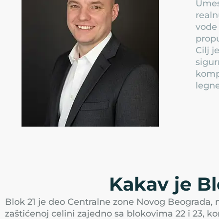
Umest
realn
vode 
propu
Cilj 
sigur
kompl
legne
Kakav je B
Blok 21 je deo Centralne zone Novog Beograda, 
zaštićenoj celini zajedno sa blokovima 22 i 23, 