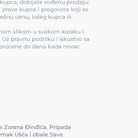
kupca, dobijate vođenu prodaju:
 prave kupce i pregovore koji se
ešnu cenu, lošeg kupca ili
jasnom slikom u svakom koraku i
i. Uz pravnu podršku i iskustvo sa
e procene do dana kada novac
a Zorana Đinđića. Pripada
omak Ušća i obale Save.