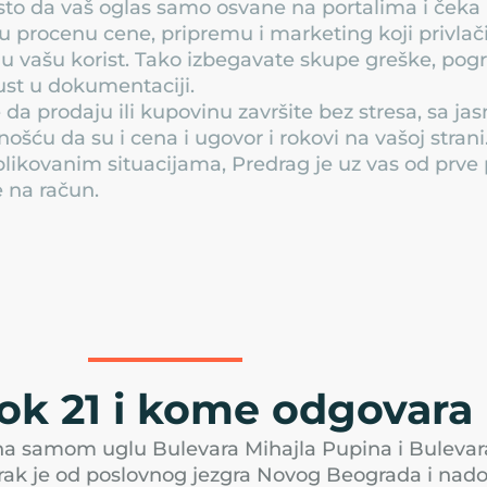
o da vaš oglas samo osvane na portalima i čeka 
u procenu cene, pripremu i marketing koji privlači
u vašu korist. Tako izbegavate skupe greške, pogr
st u dokumentaciji.
je da prodaju ili kupovinu završite bez stresa, sa 
nošću da su i cena i ugovor i rokovi na vašoj stran
ikovanim situacijama, Predrag je uz vas od prv
 na račun.
lok 21 i kome odgovara
na samom uglu Bulevara Mihajla Pupina i Bulevar
korak je od poslovnog jezgra Novog Beograda i nad