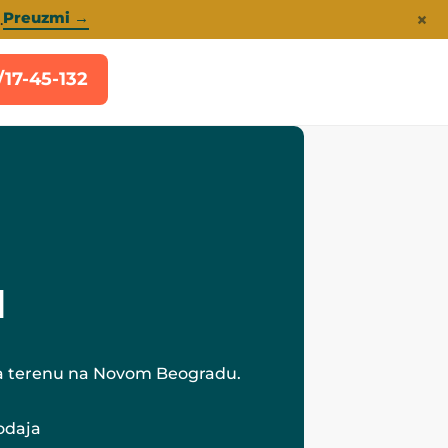
×
Preuzmi →
.
/17-45-132
1
 na terenu na Novom Beogradu.
rodaja