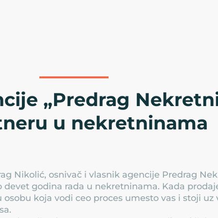
cije „Predrag Nekretni
tneru u nekretninama
ag Nikolić, osnivač i vlasnik agencije Predrag Nekr
 devet godina rada u nekretninama. Kada prodajete
 osobu koja vodi ceo proces umesto vas i stoji uz
sa.