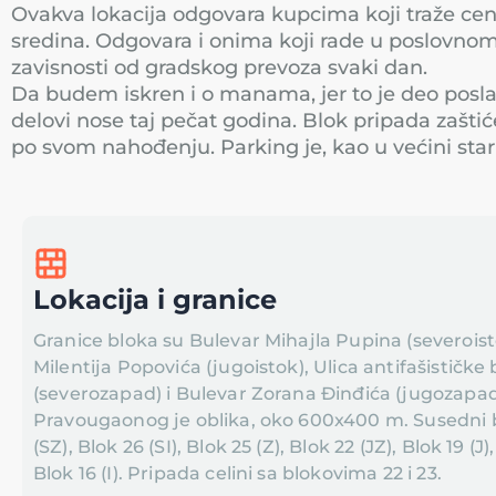
Ovakva lokacija odgovara kupcima koji traže cent
sredina. Odgovara i onima koji rade u poslovno
zavisnosti od gradskog prevoza svaki dan.
Da budem iskren i o manama, jer to je deo posla k
delovi nose taj pečat godina. Blok pripada zaštiće
po svom nahođenju. Parking je, kao u većini star
Lokacija i granice
Granice bloka su Bulevar Mihajla Pupina (severoisto
Milentija Popovića (jugoistok), Ulica antifašističke
(severozapad) i Bulevar Zorana Đinđića (jugozapad
Pravougaonog je oblika, oko 600x400 m. Susedni bl
(SZ), Blok 26 (SI), Blok 25 (Z), Blok 22 (JZ), Blok 19 (J),
Blok 16 (I). Pripada celini sa blokovima 22 i 23.