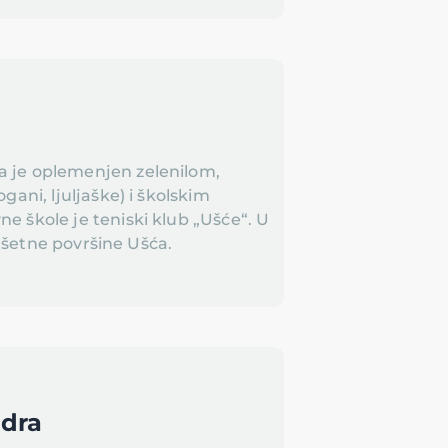
 je oplemenjen zelenilom,
gani, ljuljaške) i školskim
e škole je teniski klub „Ušće“. U
 i šetne površine Ušća.
ndra