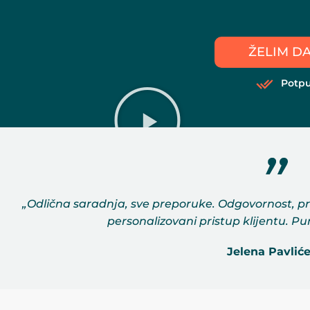
ŽELIM D
Potp
„Odlična saradnja, sve preporuke. Odgovornost, pr
personalizovani pristup klijentu. P
Jelena Pavliće