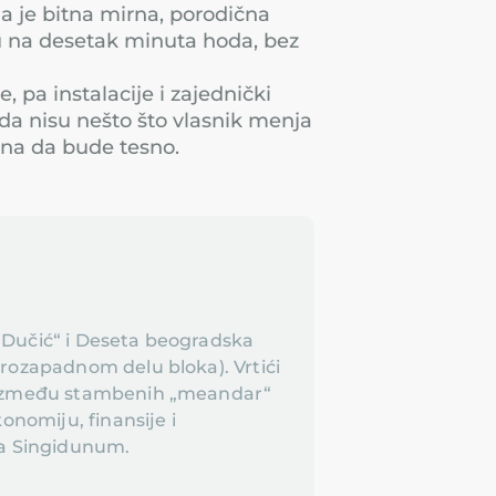
a je bitna mirna, porodična
u na desetak minuta hoda, bez
 pa instalacije i zajednički
rada nisu nešto što vlasnik menja
zna da bude tesno.
 Dučić“ i Deseta beogradska
erozapadnom delu bloka). Vrtići
u između stambenih „meandar“
konomiju, finansije i
ta Singidunum.