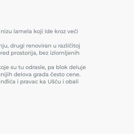
izu lamela koji ide kroz veći
u, drugi renoviran u različitoj
red prostorija, bez izlomljenih
oje su tu odrasle, pa blok deluje
čnijih delova grada često cene.
nđića i pravac ka Ušću i obali