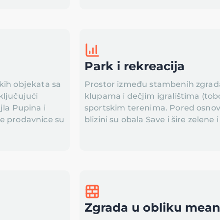
Park i rekreacija
kih objekata sa
Prostor između stambenih zgrada
ključujući
klupama i dečjim igralištima (tobo
jla Pupina i
sportskim terenima. Pored osnovn
je prodavnice su
blizini su obala Save i šire zelene
Zgrada u obliku mea