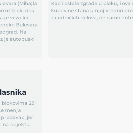
ulevara (Mihajla
Kao i ostale zgrade u bloku, i ova
o uz blok, dok
kupovine stana u njoj vredno prove
a je veza ka
zajedničkih delova, ne samo enter
 preko Bulevara
Beograd. Na
 je autobuski
vlasnika
a blokovima 22 i
 se menja
o prodavac, jer
i na objektu.