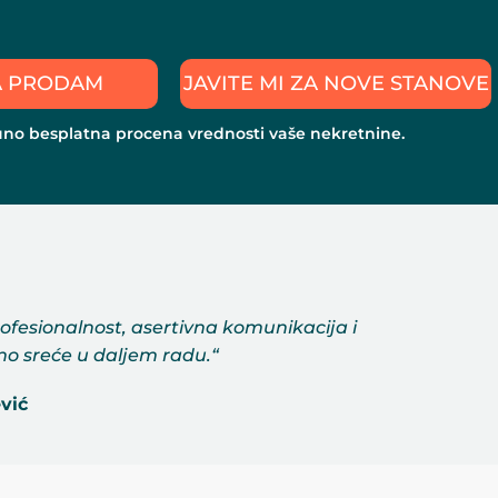
A PRODAM
JAVITE MI ZA NOVE STANOVE
uno besplatna
procena vrednosti
vaše nekretnine.
ofesionalnost, asertivna komunikacija i
uno sreće u daljem radu.“
vić