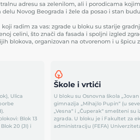
ralnu adresu sa zelenilom, ali i porodicama kojim
m delu Novog Beograda i žele da posao i stan bud
oji radim za vas: zgrade u bloku su starije gradnje,
noj celini, što znači da fasada i spoljni izgled zg
ijih blokova, organizovan na otvorenom i u špicu 
Škole i vrtići
k), Ulica
U bloku su Osnovna škola „Jovan
 borbe
gimnazija „Mihajlo Pupin“ (u sev
).
„Vesna“ i „Čuperak“ smešteni s
okovi: Blok 13
zgrada. U bloku je i Fakultet za e
 Blok 20 (JI) i
administraciju (FEFA) Univerzite