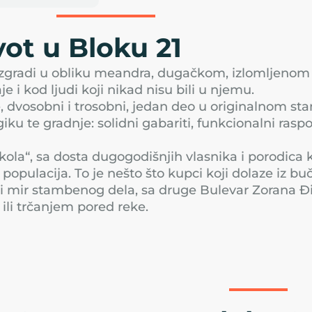
vot u Bloku 21
 zgradi u obliku meandra, dugačkom, izlomljenom n
e i kod ljudi koji nikad nisu bili u njemu.
dvosobni i trosobni, jedan deo u originalnom stanj
ku te gradnje: solidni gabariti, funkcionalni raspo
kola“, sa dosta dugogodišnjih vlasnika i porodica k
populacija. To je nešto što kupci koji dolaze iz bu
r i mir stambenog dela, sa druge Bulevar Zorana Đi
ili trčanjem pored reke.