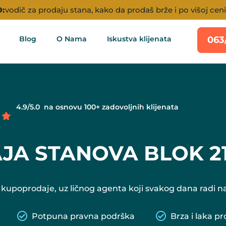
:
vodič za prodaju stana, kako da prodaš brže i po višoj ceni
Blog
O Nama
Iskustva klijenata
063
4.9/5.0 na osnovu 100+ zadovoljnih klijenata
JA STANOVA BLOK 2
 kupoprodaje, uz ličnog agenta koji svakog dana radi
Potpuna pravna podrška
Brza i laka p