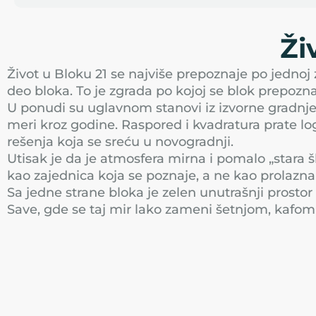
Ži
Život u Bloku 21 se najviše prepoznaje po jednoj
deo bloka. To je zgrada po kojoj se blok prepoznaj
U ponudi su uglavnom stanovi iz izvorne gradnje, 
meri kroz godine. Raspored i kvadratura prate logi
rešenja koja se sreću u novogradnji.
Utisak je da je atmosfera mirna i pomalo „stara š
kao zajednica koja se poznaje, a ne kao prolazna 
Sa jedne strane bloka je zelen unutrašnji prosto
Save, gde se taj mir lako zameni šetnjom, kafom 