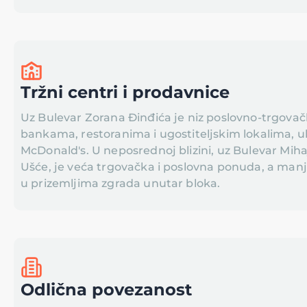
Tržni centri i prodavnice
Uz Bulevar Zorana Đinđića je niz poslovno-trgovač
bankama, restoranima i ugostiteljskim lokalima, u
McDonald's. U neposrednoj blizini, uz Bulevar Miha
Ušće, je veća trgovačka i poslovna ponuda, a man
u prizemljima zgrada unutar bloka.
Odlična povezanost