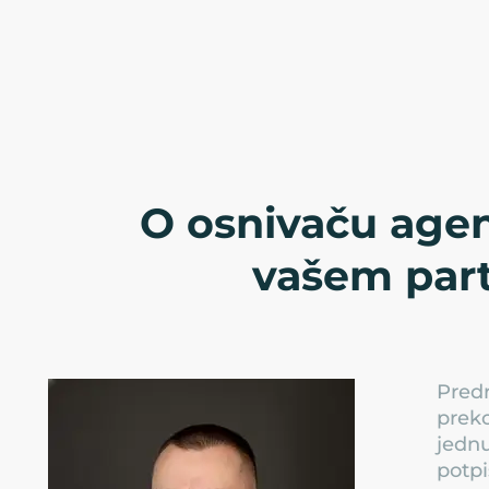
O osnivaču agen
vašem par
Predr
preko
jednu
potpi