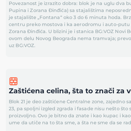
Povezanost je izrazito dobra: blok je na uglu dva b
Pupina i Zorana Đinđića) sa stajalištima neposredn
je stajalište „Fontana“ oko 3 do 6 minuta hoda. Brz
centru preko mostova i ka aerodromu i auto-putu
Zorana Đinđića. U blizini je i stanica BG:VOZ Novi 
ovom delu Novog Beograda nema tramvaja; prevoz
uz BG:VOZ.
Zaštićena celina, šta to znači za 
Blok 21 je deo zaštićene Centralne zone, zajedno s
23, pa spoljni izgled zgrada i fasade nisu nešto što
proizvoljno. Ovo je bitno da znate i kao kupac i ka
ume da utiče na to šta sme, a šta ne sme da se rad