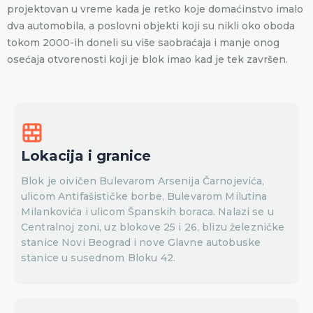
projektovan u vreme kada je retko koje domaćinstvo imalo
dva automobila, a poslovni objekti koji su nikli oko oboda
tokom 2000-ih doneli su više saobraćaja i manje onog
osećaja otvorenosti koji je blok imao kad je tek završen.
Lokacija i granice
Blok je oivičen Bulevarom Arsenija Čarnojevića,
ulicom Antifašističke borbe, Bulevarom Milutina
Milankovića i ulicom Španskih boraca. Nalazi se u
Centralnoj zoni, uz blokove 25 i 26, blizu železničke
stanice Novi Beograd i nove Glavne autobuske
stanice u susednom Bloku 42.