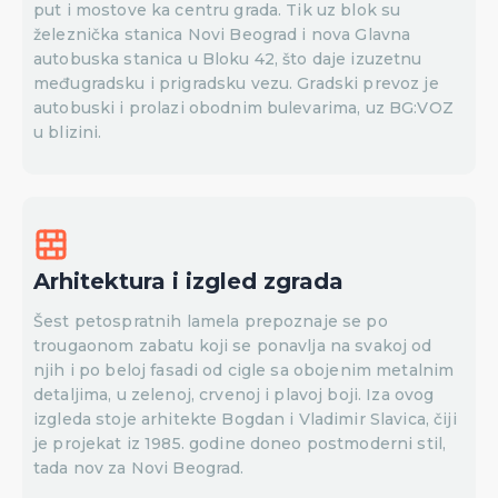
put i mostove ka centru grada. Tik uz blok su
železnička stanica Novi Beograd i nova Glavna
autobuska stanica u Bloku 42, što daje izuzetnu
međugradsku i prigradsku vezu. Gradski prevoz je
autobuski i prolazi obodnim bulevarima, uz BG:VOZ
u blizini.
Arhitektura i izgled zgrada
Šest petospratnih lamela prepoznaje se po
trougaonom zabatu koji se ponavlja na svakoj od
njih i po beloj fasadi od cigle sa obojenim metalnim
detaljima, u zelenoj, crvenoj i plavoj boji. Iza ovog
izgleda stoje arhitekte Bogdan i Vladimir Slavica, čiji
je projekat iz 1985. godine doneo postmoderni stil,
tada nov za Novi Beograd.