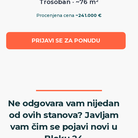
Trosoban · ~76 m²
Procenjena cena
~241.000 €
PRIJAVI SE ZA PONUDU
Ne odgovara vam nijedan
od ovih stanova? Javljam
vam čim se pojavi novi u