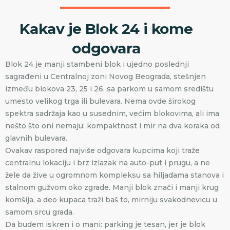
Kakav je Blok 24 i kome
odgovara
Blok 24 je manji stambeni blok i ujedno poslednji
sagrađeni u Centralnoj zoni Novog Beograda, stešnjen
između blokova 23, 25 i 26, sa parkom u samom središtu
umesto velikog trga ili bulevara. Nema ovde širokog
spektra sadržaja kao u susednim, većim blokovima, ali ima
nešto što oni nemaju: kompaktnost i mir na dva koraka od
glavnih bulevara.
Ovakav raspored najviše odgovara kupcima koji traže
centralnu lokaciju i brz izlazak na auto-put i prugu, a ne
žele da žive u ogromnom kompleksu sa hiljadama stanova i
stalnom gužvom oko zgrade. Manji blok znači i manji krug
komšija, a deo kupaca traži baš to, mirniju svakodnevicu u
samom srcu grada.
Da budem iskren i o mani: parking je tesan, jer je blok