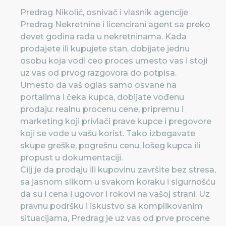
Predrag Nikolić, osnivač i vlasnik agencije
Predrag Nekretnine i licencirani agent sa preko
devet godina rada u nekretninama. Kada
prodajete ili kupujete stan, dobijate jednu
osobu koja vodi ceo proces umesto vas i stoji
uz vas od prvog razgovora do potpisa.
Umesto da vaš oglas samo osvane na
portalima i čeka kupca, dobijate vođenu
prodaju: realnu procenu cene, pripremu i
marketing koji privlači prave kupce i pregovore
koji se vode u vašu korist. Tako izbegavate
skupe greške, pogrešnu cenu, lošeg kupca ili
propust u dokumentaciji.
Cilj je da prodaju ili kupovinu završite bez stresa,
sa jasnom slikom u svakom koraku i sigurnošću
da su i cena i ugovor i rokovi na vašoj strani. Uz
pravnu podršku i iskustvo sa komplikovanim
situacijama, Predrag je uz vas od prve procene