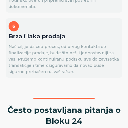
notarsku overu i pripremu svih potrebnih
dokumenata.
Brza i laka prodaja
Naš cilj je da ceo proces, od prvog kontakta do
finalizacije prodaje, bude što brži i jednostavniji za
vas. Pružamo kontinuiranu podršku sve do završetka
transakcije i time osiguravamo da novac bude
sigurno prebačen na vaš račun.
Često postavljana pitanja o
Bloku 24