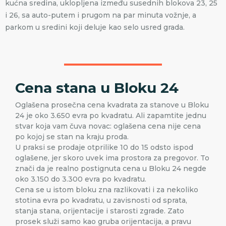
kućna sredina, uklopljena između susednih blokova 23, 25
i 26, sa auto-putem i prugom na par minuta vožnje, a
parkom u sredini koji deluje kao selo usred grada.
Cena stana u Bloku 24
Oglašena prosečna cena kvadrata za stanove u Bloku
24 je oko 3.650 evra po kvadratu. Ali zapamtite jednu
stvar koja vam čuva novac: oglašena cena nije cena
po kojoj se stan na kraju proda.
U praksi se prodaje otprilike 10 do 15 odsto ispod
oglašene, jer skoro uvek ima prostora za pregovor. To
znači da je realno postignuta cena u Bloku 24 negde
oko 3.150 do 3.300 evra po kvadratu.
Cena se u istom bloku zna razlikovati i za nekoliko
stotina evra po kvadratu, u zavisnosti od sprata,
stanja stana, orijentacije i starosti zgrade. Zato
prosek služi samo kao gruba orijentacija, a pravu