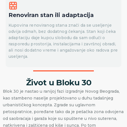
Renoviran stan ili adaptacija
Kupovina renoviranog stana znači da se useljenje
odvija odmah, bez dodatnog čekanja. Stan koji čeka
adaptaciju daje kupcu slobodu da sam odluči o
rasporedu prostorija, instalacijama i završnoj obradi,
ali nosi dodatno vreme i angažovanje oko radova pre
useljenja.
Život u Bloku 30
Blok 30 je nastao u ranijoj fazi izgradnje Novog Beograda,
kao stambeno naselje projektovano u duhu tadašnjeg
urbanističkog koncepta. Zgrade su uglavnom
petospratnice, poređane tako da je pešačka zona odvojena
od saobraćaja i garaža koje su spuštene u nivo suterena,
natkrivena i zaštićena od kiše i sunca. Po tom