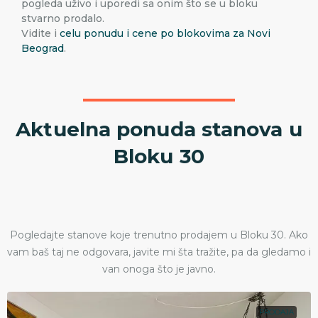
pogleda uživo i uporedi sa onim što se u bloku
stvarno prodalo.
Vidite i
celu ponudu i cene po blokovima za Novi
Beograd
.
Aktuelna ponuda stanova u
Bloku 30
Pogledajte stanove koje trenutno prodajem u Bloku 30. Ako
vam baš taj ne odgovara, javite mi šta tražite, pa da gledamo i
van onoga što je javno.
PRODAJA