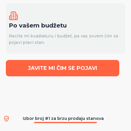
Po vašem budžetu
Recite mi kvadraturu i budžet, pa vas zovem čim se
pojavi pravi stan.
JAVITE MI ČIM SE POJAVI
Izbor broj #1 za brzu prodaju stanova