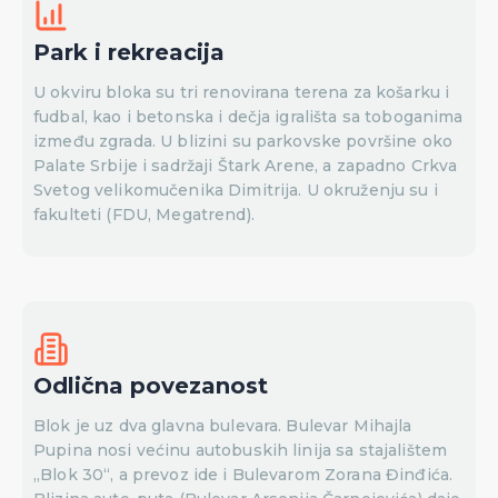
Park i rekreacija
U okviru bloka su tri renovirana terena za košarku i
fudbal, kao i betonska i dečja igrališta sa toboganima
između zgrada. U blizini su parkovske površine oko
Palate Srbije i sadržaji Štark Arene, a zapadno Crkva
Svetog velikomučenika Dimitrija. U okruženju su i
fakulteti (FDU, Megatrend).
Odlična povezanost
Blok je uz dva glavna bulevara. Bulevar Mihajla
Pupina nosi većinu autobuskih linija sa stajalištem
„Blok 30“, a prevoz ide i Bulevarom Zorana Đinđića.