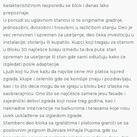
karakterističnom rasporedu se blok i danas lako
prepoznaje.
U ponudi su uglavnom stanovi iz te originalne gradnje,
jednosobni, dvosobni i trosobni, u različitom stanju. Deo je
već renoviran i spreman za useljenje, deo čeka investiciju u
instalacije, stolariju ili kupatilo. Kupci koji tragaju za stanom
u Bloku 30 najčešće biraju između ta dva puta: stan
spreman za useljenje ili stan gde sami odlučuju kako će
izgledati posle adaptacije.
Ljudi koji tu žive kažu da najviše cene mir platoa ispred
zgrada, klupe i zelenilo gde se komšije znaju i pozdravljaju,
kao i to što deca mogu da se igraju u bloku bez izlaska na
saobraćajnicu. Ono što se najčešće zamera jesu fasade i
zajednički delovi zgrada koji nose trag godina, kao i
naknadne intervencije na balkonima i terasama koje nisu
uvek usklađene sa izgledom zgrade.
Stambeni deo bloka sa igralištima i platoima graniči se sa
poslovnim jezgrom Bulevara Mihajla Pupina, gde su