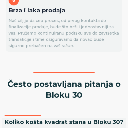
Brza i laka prodaja
Naš cilj je da ceo proces, od prvog kontakta do
finalizacije prodaje, bude što brži i jednostavniji za
vas. Pružamo kontinuiranu podršku sve do završetka
transakcije i time osiguravamo da novac bude
sigurno prebačen na vaš račun.
Često postavljana pitanja o
Bloku 30
Koliko košta kvadrat stana u Bloku 30?