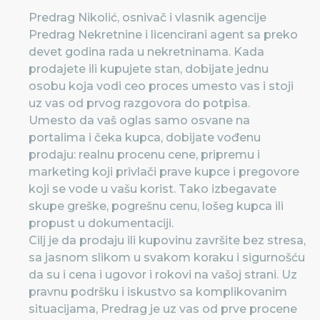
Predrag Nikolić, osnivač i vlasnik agencije
Predrag Nekretnine i licencirani agent sa preko
devet godina rada u nekretninama. Kada
prodajete ili kupujete stan, dobijate jednu
osobu koja vodi ceo proces umesto vas i stoji
uz vas od prvog razgovora do potpisa.
Umesto da vaš oglas samo osvane na
portalima i čeka kupca, dobijate vođenu
prodaju: realnu procenu cene, pripremu i
marketing koji privlači prave kupce i pregovore
koji se vode u vašu korist. Tako izbegavate
skupe greške, pogrešnu cenu, lošeg kupca ili
propust u dokumentaciji.
Cilj je da prodaju ili kupovinu završite bez stresa,
sa jasnom slikom u svakom koraku i sigurnošću
da su i cena i ugovor i rokovi na vašoj strani. Uz
pravnu podršku i iskustvo sa komplikovanim
situacijama, Predrag je uz vas od prve procene