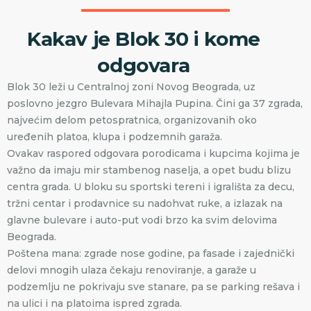
Kakav je Blok 30 i kome
odgovara
Blok 30 leži u Centralnoj zoni Novog Beograda, uz
poslovno jezgro Bulevara Mihajla Pupina. Čini ga 37 zgrada,
najvećim delom petospratnica, organizovanih oko
uređenih platoa, klupa i podzemnih garaža.
Ovakav raspored odgovara porodicama i kupcima kojima je
važno da imaju mir stambenog naselja, a opet budu blizu
centra grada. U bloku su sportski tereni i igrališta za decu,
tržni centar i prodavnice su nadohvat ruke, a izlazak na
glavne bulevare i auto-put vodi brzo ka svim delovima
Beograda.
Poštena mana: zgrade nose godine, pa fasade i zajednički
delovi mnogih ulaza čekaju renoviranje, a garaže u
podzemlju ne pokrivaju sve stanare, pa se parking rešava i
na ulici i na platoima ispred zgrada.