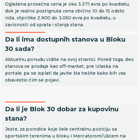
Oglašena prosečna cena je oko 3.371 evra po kvadratu,
dok je realno postignuta cena obično 10 do 15 odsto
niža, otprilike 2.900 do 3.050 evra po kvadratu, u
zavisnosti od sprata i stanja stana.
Da li ima dostupnih stanova u Bloku
30 sada?
Aktuelnu ponudu vidite na ovoj stranici. Pored toga, deo
stanova se prodaje kao off-market, pre izlaska na
portale, pa se isplati da javite šta tražite kako bih vas
obavestio čim se pojavi.
Da li je Blok 30 dobar za kupovinu
stana?
Jeste, za porodice koje žele centralnu poziciju sa
sportskim terenima u bloku i Mercatorom/Ušćem na