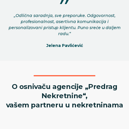
„Odlična saradnja, sve preporuke. Odgovornost,
profesionalnost, asertivna komunikacija i
personalizovani pristup klijentu. Puno sreće u daljem
radu.“
Jelena Pavlićević
O osnivaču agencije „Predrag
Nekretnine“,
vašem partneru u nekretninama