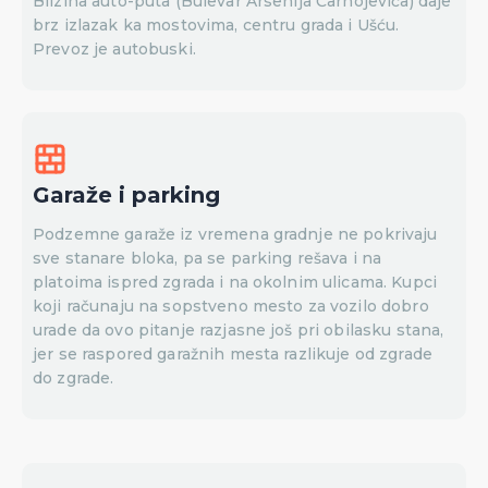
Blizina auto-puta (Bulevar Arsenija Čarnojevića) daje
brz izlazak ka mostovima, centru grada i Ušću.
Prevoz je autobuski.
Garaže i parking
Podzemne garaže iz vremena gradnje ne pokrivaju
sve stanare bloka, pa se parking rešava i na
platoima ispred zgrada i na okolnim ulicama. Kupci
koji računaju na sopstveno mesto za vozilo dobro
urade da ovo pitanje razjasne još pri obilasku stana,
jer se raspored garažnih mesta razlikuje od zgrade
do zgrade.