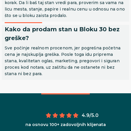
korak. Da li baš taj stan vredi para, proverim sa vama na
licu mesta, stanje, papire i realnu cenu u odnosu na ono
što se u bloku zaista prodalo.
Kako da prodam stan u Bloku 30 bez
greške?
Sve počinje realnom procenom, jer pogrešna početna
cena je najskuplja greška. Posle toga idu priprema
stana, kvalitetan oglas, marketing, pregovori i siguran
proces kod notara, uz zaštitu da ne ostanete ni bez
stana ni bez para.
4.9/5.0
na osnovu 100+ zadovoljnih klijenata