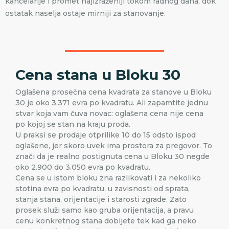
kancelarije i promet najizraženiji tokom radnog dana, dok
ostatak naselja ostaje mirniji za stanovanje.
Cena stana u Bloku 30
Oglašena prosečna cena kvadrata za stanove u Bloku
30 je oko 3.371 evra po kvadratu. Ali zapamtite jednu
stvar koja vam čuva novac: oglašena cena nije cena
po kojoj se stan na kraju proda.
U praksi se prodaje otprilike 10 do 15 odsto ispod
oglašene, jer skoro uvek ima prostora za pregovor. To
znači da je realno postignuta cena u Bloku 30 negde
oko 2.900 do 3.050 evra po kvadratu.
Cena se u istom bloku zna razlikovati i za nekoliko
stotina evra po kvadratu, u zavisnosti od sprata,
stanja stana, orijentacije i starosti zgrade. Zato
prosek služi samo kao gruba orijentacija, a pravu
cenu konkretnog stana dobijete tek kad ga neko