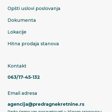
Opšti uslovi poslovanja
Dokumenta
Lokacije
Hitna prodaja stanova
Kontakt
063/17-45-132
Email adresa
agencija@predragnekretnine.rs
Rado ćemo vas posavetovati u ličnom razgovoru