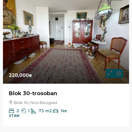
220,000e
Blok 30-trosoban
Blok 30, Novi Beograd
2
1
73
m2
Ne
STAN