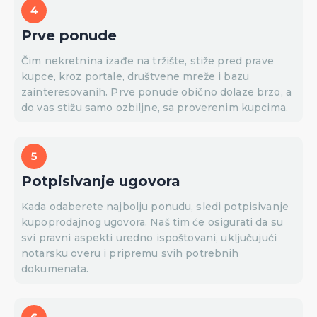
Prve ponude
Čim nekretnina izađe na tržište, stiže pred prave
kupce, kroz portale, društvene mreže i bazu
zainteresovanih. Prve ponude obično dolaze brzo, a
do vas stižu samo ozbiljne, sa proverenim kupcima.
Potpisivanje ugovora
Kada odaberete najbolju ponudu, sledi potpisivanje
kupoprodajnog ugovora. Naš tim će osigurati da su
svi pravni aspekti uredno ispoštovani, uključujući
notarsku overu i pripremu svih potrebnih
dokumenata.