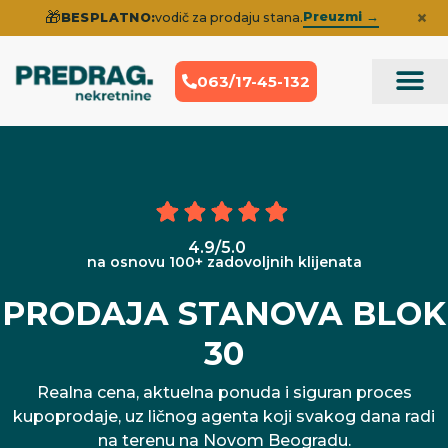
×
🎁
Preuzmi →
BESPLATNO:
vodič za prodaju stana.
063/17-45-132
Prodaja Nek
Iskustva klije
4.9/5.0
na osnovu 100+ zadovoljnih klijenata
PRODAJA STANOVA BLOK
30
Realna cena, aktuelna ponuda i siguran proces
kupoprodaje, uz ličnog agenta koji svakog dana radi
na terenu na Novom Beogradu.