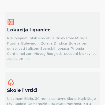
Lokacija i granice
Pravougaoni blok oivičen je Bulevarom Mihajla
Pupina, Bulevarom Zorana Đinđića, Bulevarom
umetnosti i ulicom Španskih boraca. Pripada
Centralnoj zoni Novog Beograda; susedni blokovi su
23, 24, 28 i 29.
Škole i vrtići
U samom Bloku 30 nema osnovne škole. Najbliža je
OŠ „Radoje Domanović“ (Bulevar umetnosti 31) u