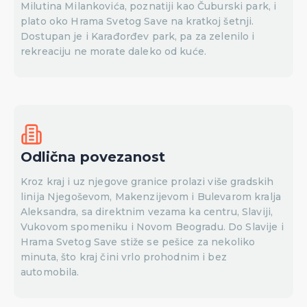
Milutina Milankovića, poznatiji kao Čuburski park, i
plato oko Hrama Svetog Save na kratkoj šetnji.
Dostupan je i Karađorđev park, pa za zelenilo i
rekreaciju ne morate daleko od kuće.
Odlična povezanost
Kroz kraj i uz njegove granice prolazi više gradskih
linija Njegoševom, Makenzijevom i Bulevarom kralja
Aleksandra, sa direktnim vezama ka centru, Slaviji,
Vukovom spomeniku i Novom Beogradu. Do Slavije i
Hrama Svetog Save stiže se pešice za nekoliko
minuta, što kraj čini vrlo prohodnim i bez
automobila.