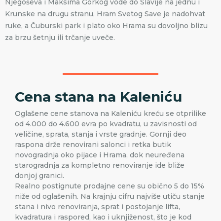
Njegoševa i Maksima Gorkog vode do Slavije na jednu i
Krunske na drugu stranu, Hram Svetog Save je nadohvat
ruke, a Čuburski park i plato oko Hrama su dovoljno blizu
za brzu šetnju ili trčanje uveče.
Cena stana na Kaleniću
Oglašene cene stanova na Kaleniću kreću se otprilike
od 4.000 do 4.600 evra po kvadratu, u zavisnosti od
veličine, sprata, stanja i vrste gradnje. Gornji deo
raspona drže renovirani salonci i retka butik
novogradnja oko pijace i Hrama, dok neuređena
starogradnja za kompletno renoviranje ide bliže
donjoj granici.
Realno postignute prodajne cene su obično 5 do 15%
niže od oglašenih. Na krajnju cifru najviše utiču stanje
stana i nivo renoviranja, sprat i postojanje lifta,
kvadratura i raspored, kao i uknjiženost, što je kod