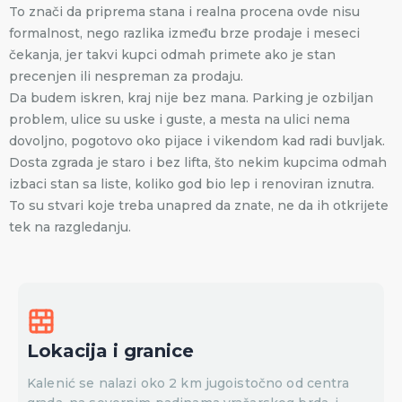
To znači da priprema stana i realna procena ovde nisu
formalnost, nego razlika između brze prodaje i meseci
čekanja, jer takvi kupci odmah primete ako je stan
precenjen ili nespreman za prodaju.
Da budem iskren, kraj nije bez mana. Parking je ozbiljan
problem, ulice su uske i guste, a mesta na ulici nema
dovoljno, pogotovo oko pijace i vikendom kad radi buvljak.
Dosta zgrada je staro i bez lifta, što nekim kupcima odmah
izbaci stan sa liste, koliko god bio lep i renoviran iznutra.
To su stvari koje treba unapred da znate, ne da ih otkrijete
tek na razgledanju.
Lokacija i granice
Kalenić se nalazi oko 2 km jugoistočno od centra