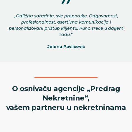
„Odlična saradnja, sve preporuke. Odgovornost,
profesionalnost, asertivna komunikacija i
personalizovani pristup klijentu. Puno sreće u daljem
radu.“
Jelena Pavlićević
O osnivaču agencije „Predrag
Nekretnine“,
vašem partneru u nekretninama