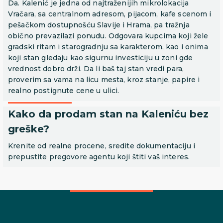
Da. Kalenić je jedna od najtraženijih mikrolokacija
Vračara, sa centralnom adresom, pijacom, kafe scenom i
pešačkom dostupnošću Slavije i Hrama, pa tražnja
obično prevazilazi ponudu. Odgovara kupcima koji žele
gradski ritam i starogradnju sa karakterom, kao i onima
koji stan gledaju kao sigurnu investiciju u zoni gde
vrednost dobro drži. Da li baš taj stan vredi para,
proverim sa vama na licu mesta, kroz stanje, papire i
realno postignute cene u ulici.
Kako da prodam stan na Kaleniću bez
greške?
Krenite od realne procene, sredite dokumentaciju i
prepustite pregovore agentu koji štiti vaš interes.