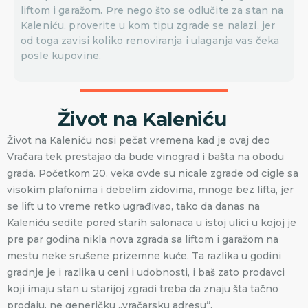
liftom i garažom. Pre nego što se odlučite za stan na
Kaleniću, proverite u kom tipu zgrade se nalazi, jer
od toga zavisi koliko renoviranja i ulaganja vas čeka
posle kupovine.
Život na Kaleniću
Život na Kaleniću nosi pečat vremena kad je ovaj deo
Vračara tek prestajao da bude vinograd i bašta na obodu
grada. Početkom 20. veka ovde su nicale zgrade od cigle sa
visokim plafonima i debelim zidovima, mnoge bez lifta, jer
se lift u to vreme retko ugrađivao, tako da danas na
Kaleniću sedite pored starih salonaca u istoj ulici u kojoj je
pre par godina nikla nova zgrada sa liftom i garažom na
mestu neke srušene prizemne kuće. Ta razlika u godini
gradnje je i razlika u ceni i udobnosti, i baš zato prodavci
koji imaju stan u starijoj zgradi treba da znaju šta tačno
prodaju, ne generičku „vračarsku adresu“.