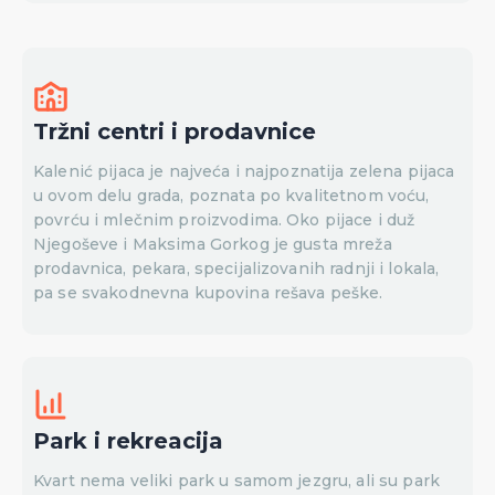
Tržni centri i prodavnice
Kalenić pijaca je najveća i najpoznatija zelena pijaca
u ovom delu grada, poznata po kvalitetnom voću,
povrću i mlečnim proizvodima. Oko pijace i duž
Njegoševe i Maksima Gorkog je gusta mreža
prodavnica, pekara, specijalizovanih radnji i lokala,
pa se svakodnevna kupovina rešava peške.
Park i rekreacija
Kvart nema veliki park u samom jezgru, ali su park