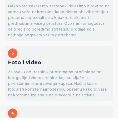
Nakon što zakažemo sastanak, dolazimo direktno na
adresu vaše nekretnine kako bismo obavili detaljnu
procenu i upoznali se s karakteristikama i
prednostima vašeg prostora. Ovo nam omogućava
da precizno odredimo strategiju prodaje koja
najbolje odgovara vašim potrebama.
Foto i video
Za svaku nekretninu pripremamo profesionalne
fotografije i video snimke, koji su ključni za
privlačenje interesovanja kupaca. Naši iskusni
fotografi koriste najmoderniju opremu kako bi vaša
nekretnina izgledala najprivlačnije na tržištu.