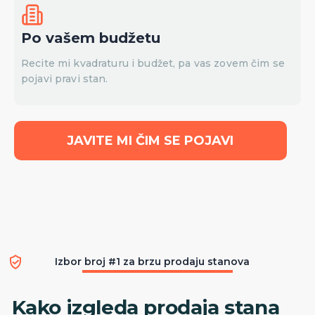
Po vašem budžetu
Recite mi kvadraturu i budžet, pa vas zovem čim se
pojavi pravi stan.
JAVITE MI ČIM SE POJAVI
Izbor broj #1 za brzu prodaju stanova
Kako izgleda prodaja stana