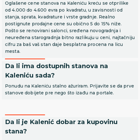
Oglašene cene stanova na Kaleniću kreću se otprilike
od 4.000 do 4.600 evra po kvadratu, u zavisnosti od
stanja, sprata, kvadrature i vrste gradnje. Realno
postignute prodajne cene su obično 5 do 15% niže.
Pošto se renovirani salonci, sređena novogradnja i
neuređena starogradnja bitno razlikuju u ceni, najtačniju
cifru za baš vaš stan daje besplatna procena na licu
mesta.
Da li ima dostupnih stanova na
Kaleniću sada?
Ponudu na Kaleniću stalno ažuriram. Prijavite se da prve
stanove dobijete pre nego što izađu na portale.
Da li je Kalenić dobar za kupovinu
stana?