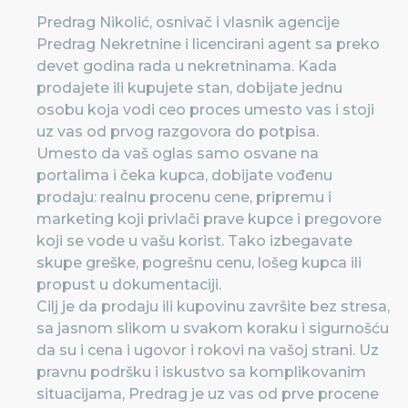
Predrag Nikolić, osnivač i vlasnik agencije
Predrag Nekretnine i licencirani agent sa preko
devet godina rada u nekretninama. Kada
prodajete ili kupujete stan, dobijate jednu
osobu koja vodi ceo proces umesto vas i stoji
uz vas od prvog razgovora do potpisa.
Umesto da vaš oglas samo osvane na
portalima i čeka kupca, dobijate vođenu
prodaju: realnu procenu cene, pripremu i
marketing koji privlači prave kupce i pregovore
koji se vode u vašu korist. Tako izbegavate
skupe greške, pogrešnu cenu, lošeg kupca ili
propust u dokumentaciji.
Cilj je da prodaju ili kupovinu završite bez stresa,
sa jasnom slikom u svakom koraku i sigurnošću
da su i cena i ugovor i rokovi na vašoj strani. Uz
pravnu podršku i iskustvo sa komplikovanim
situacijama, Predrag je uz vas od prve procene