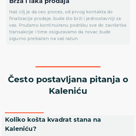
Brza i laka prodaja
Naš cilj je da ceo proces, od prvog kontakta do
finalizacije prodaje, bude što brži i jednostavniji za
vas. Pružamo kontinuiranu podršku sve do završetka
transakcije i time osiguravamo da novac bude
sigurno prebačen na vaš račun.
Često postavljana pitanja o
Kaleniću
Koliko košta kvadrat stana na
Kaleniću?