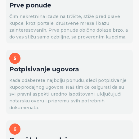
Prve ponude
Čim nekretnina izađe na tržište, stiže pred prave
kupce, kroz portale, društvene mreže i bazu
zainteresovanih. Prve ponude obično dolaze brzo, a
do vas stižu samo ozbiljne, sa proverenim kupcima.
Potpisivanje ugovora
Kada odaberete najbolju ponudu, sledi potpisivanje
kupoprodajnog ugovora. Naš tim će osigurati da su
svi pravni aspekti uredno ispoštovani, uključujući
notarsku overu i pripremu svih potrebnih
dokumenata.