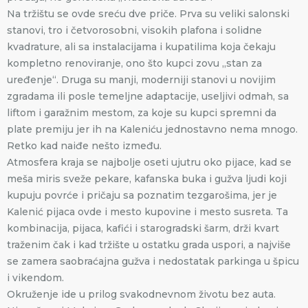
Na tržištu se ovde sreću dve priče. Prva su veliki salonski
stanovi, tro i četvorosobni, visokih plafona i solidne
kvadrature, ali sa instalacijama i kupatilima koja čekaju
kompletno renoviranje, ono što kupci zovu „stan za
uređenje“. Druga su manji, moderniji stanovi u novijim
zgradama ili posle temeljne adaptacije, useljivi odmah, sa
liftom i garažnim mestom, za koje su kupci spremni da
plate premiju jer ih na Kaleniću jednostavno nema mnogo.
Retko kad naiđe nešto između.
Atmosfera kraja se najbolje oseti ujutru oko pijace, kad se
meša miris sveže pekare, kafanska buka i gužva ljudi koji
kupuju povrće i pričaju sa poznatim tezgarošima, jer je
Kalenić pijaca ovde i mesto kupovine i mesto susreta. Ta
kombinacija, pijaca, kafići i starogradski šarm, drži kvart
traženim čak i kad tržište u ostatku grada uspori, a najviše
se zamera saobraćajna gužva i nedostatak parkinga u špicu
i vikendom.
Okruženje ide u prilog svakodnevnom životu bez auta.