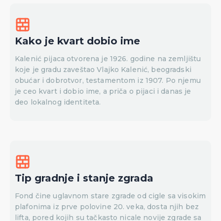
Kako je kvart dobio ime
Kalenić pijaca otvorena je 1926. godine na zemljištu
koje je gradu zaveštao Vlajko Kalenić, beogradski
obućar i dobrotvor, testamentom iz 1907. Po njemu
je ceo kvart i dobio ime, a priča o pijaci i danas je
deo lokalnog identiteta.
Tip gradnje i stanje zgrada
Fond čine uglavnom stare zgrade od cigle sa visokim
plafonima iz prve polovine 20. veka, dosta njih bez
lifta, pored kojih su tačkasto nicale novije zgrade sa