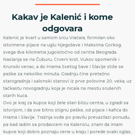
Kakav je Kalenić i kome
odgovara
Kalenić je kvart u samom srcu Vračara, formiran oko
istoimene pijace na uglu Njegoševe i Maksima Gorkog,
svega dva kilometra jugoistočno od centra Beograda.
Naslanja se na Čuburu, Crveni krst, Vukov spomenik i
Krunski venac, a do Hrama Svetog Save i Slavije stiže se
peške za nekoliko minuta. Gradnju čine pretežno
starogradnja i salonski stanovi iz prve polovine 20. veka, uz
tačkastu novogradnju koja je nicala na mestu srušenih
starih kuća.
Ovo je kraj za kupce koji žele stan blizu centra, u zgradi sa
istorijom, i da sve bitno stignu peške, od pijace i kafića do
Hrama i Slavije. Tražnja ovde po pravilu prevazilazi ponudu,
pa kad radim sa prodavcem na Kaleniću, znam da imam
kupce koji dobro poznaju cene u kraju i porede svaki oglas.