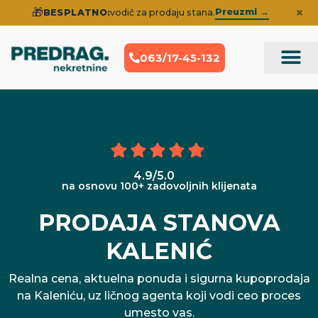
×
🎁
Preuzmi →
BESPLATNO:
vodič za prodaju stana.
063/17-45-132
Prodaja Nek
Iskustva klije
4.9/5.0
na osnovu 100+ zadovoljnih klijenata
PRODAJA STANOVA
KALENIĆ
Realna cena, aktuelna ponuda i sigurna kupoprodaja
na Kaleniću, uz ličnog agenta koji vodi ceo proces
umesto vas.