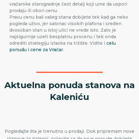
vračarske starogradnje čest detalj koji ume da uspori
prodaju ili obori cenu.
Pravu cenu baš vašeg stana dobijete tek kad ga neko
pogleda uživo, jer salonac visokih plafona i sređen
dvosoban stan u istoj ulici ne vrede isto. Zato je
najsigurnije uzeti besplatnu procenu i tek onda
odrediti strategiju izlaska na tržište. Vidite i
celu
ponudu i cene za Vračar
.
Aktuelna ponuda stanova na
Kaleniću
Pogledajte šta je trenutno u prodaji. Dok pripremam nove
stanove za Kalenić, prijavite se da prve ponude dobijete