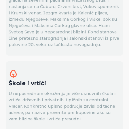
grada, na severnim padinama vračarskog brda, i
naslanja se na Čuburu, Crveni krst, Vukov spomenik
i Krunski venac. Jezgro kvarta je Kalenić pijaca,
između Njegoševe, Maksima Gorkog i Viške, dok su
Njegoševa i Maksima Gorkog glavne ulice. Hram
Svetog Save je u neposrednoj blizini. Fond stanova
čine pretežno starogradnja i salonski stanovi iz prve
polovine 20. veka, uz tačkastu novogradnju.
Škole i vrtići
U neposrednom okruženju je više osnovnih škola i
vrtića, državnih i privatnih, tipičnih za centralni
Vračar. Konkretno upisno područje zavisi od tačne
adrese, pa nazive proverite pre kupovine ako su
vam blizina škole i vrtića presudni.