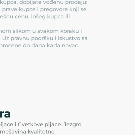
kupca, dobijate vođenu prodaju:
 prave kupce i pregovore koji se
ešnu cenu, lošeg kupca ili
jasnom slikom u svakom koraku i
i. Uz pravnu podršku i iskustvo sa
e procene do dana kada novac
ra
ijace i Cvetkove pijace. Jezgro
e mešavina kvalitetne