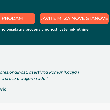
A PRODAM
JAVITE MI ZA NOVE STANOVE
uno besplatna
procena vrednosti
vaše nekretnine.
ofesionalnost, asertivna komunikacija i
uno sreće u daljem radu.“
vić