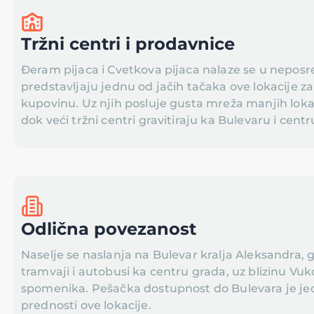
Tržni centri i prodavnice
Đeram pijaca i Cvetkova pijaca nalaze se u neposred
predstavljaju jednu od jačih tačaka ove lokacije 
kupovinu. Uz njih posluje gusta mreža manjih loka
dok veći tržni centri gravitiraju ka Bulevaru i cent
Odlična povezanost
Naselje se naslanja na Bulevar kralja Aleksandra,
tramvaji i autobusi ka centru grada, uz blizinu Vu
spomenika. Pešačka dostupnost do Bulevara je je
prednosti ove lokacije.