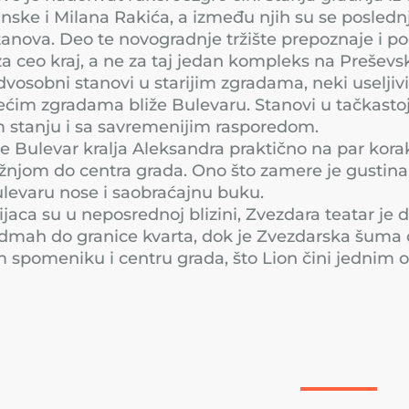
nske i Milana Rakića, a između njih su se poslednj
stanova. Deo te novogradnje tržište prepoznaje i
a ceo kraj, a ne za taj jedan kompleks na Preševsk
vosobni stanovi u starijim zgradama, neki useljivi
 većim zgradama bliže Bulevaru. Stanovi u tačkasto
jem stanju i sa savremenijim rasporedom.
a je Bulevar kralja Aleksandra praktično na par kor
njom do centra grada. Ono što zamere je gustina g
Bulevaru nose i saobraćajnu buku.
jaca su u neposrednoj blizini, Zvezdara teatar je 
u odmah do granice kvarta, dok je Zvezdarska šum
 spomeniku i centru grada, što Lion čini jednim 