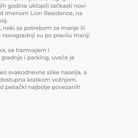
ih godina uklopili tačkasti novi
 pod imenom Lion Residence, na
oj.
, neki sa potrebom za manje ili
j novogradnji su po pravilu manji
aka, sa tramvajem i
radnje i parking, uveče je
deo svakodnevne slike naselja, a
a dostupna kratkom vožnjom.
od pešački najbolje povezanih