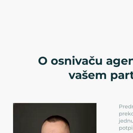
O osnivaču agen
vašem par
Predr
preko
jednu
potpi