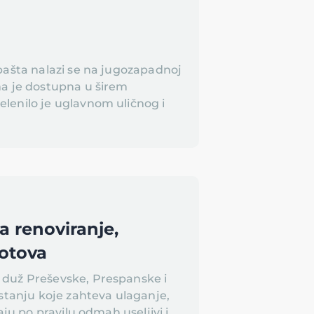
bašta nalazi se na jugozapadnoj
ma je dostupna u širem
lenilo je uglavnom uličnog i
a renoviranje,
gotova
 duž Preševske, Prespanske i
 stanju koje zahteva ulaganje,
aju po pravilu odmah useljivi i