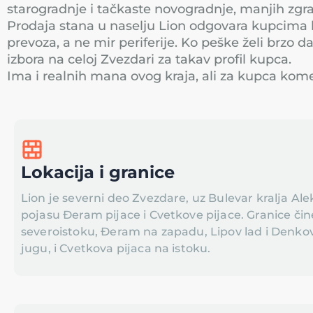
starogradnje i tačkaste novogradnje, manjih zgra
Prodaja stana u naselju Lion odgovara kupcima ko
prevoza, a ne mir periferije. Ko peške želi brzo da
izbora na celoj Zvezdari za takav profil kupca.
Ima i realnih mana ovog kraja, ali za kupca kome 
Lokacija i granice
Lion je severni deo Zvezdare, uz Bulevar kralja Ale
pojasu Đeram pijace i Cvetkove pijace. Granice či
severoistoku, Đeram na zapadu, Lipov lad i Denko
jugu, i Cvetkova pijaca na istoku.