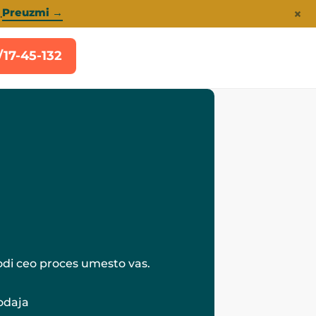
×
Preuzmi →
.
/17-45-132
odi ceo proces umesto vas.
rodaja