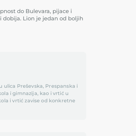
pnost do Bulevara, pijace i
i dobija. Lion je jedan od boljih
u ulica Preševska, Prespanska i
la i gimnazija, kao i vrtić u
ola i vrtić zavise od konkretne