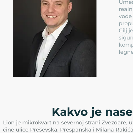
Umest
realn
vode 
propu
Cilj 
sigur
kompl
legne
Kakvo je nase
Lion je mikrokvart na severnoj strani Zvezdare, 
čine ulice Preševska, Prespanska i Milana Rakića