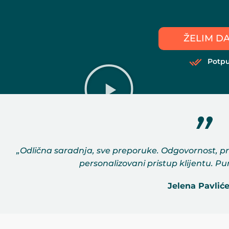
ŽELIM D
Potp
„Odlična saradnja, sve preporuke. Odgovornost, pr
personalizovani pristup klijentu. P
Jelena Pavliće