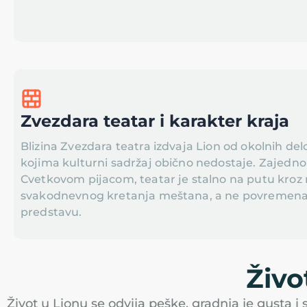
Zvezdara teatar i karakter kraja
Blizina Zvezdara teatra izdvaja Lion od okolnih de
kojima kulturni sadržaj obično nedostaje. Zajedno
Cvetkovom pijacom, teatar je stalno na putu kroz 
svakodnevnog kretanja meštana, a ne povremena 
predstavu.
Živo
Život u Lionu se odvija peške, gradnja je gusta i 