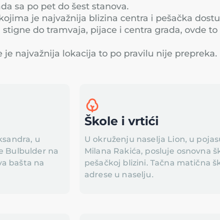
da sa po pet do šest stanova.
jima je najvažnija blizina centra i pešačka dostu
 stigne do tramvaja, pijace i centra grada, ovde to 
je najvažnija lokacija to po pravilu nije prepreka.
Škole i vrtići
ksandra, u
U okruženju naselja Lion, u pojas
ne Bulbulder na
Milana Rakića, posluje osnovna ško
va bašta na
pešačkoj blizini. Tačna matična šk
adrese u naselju.