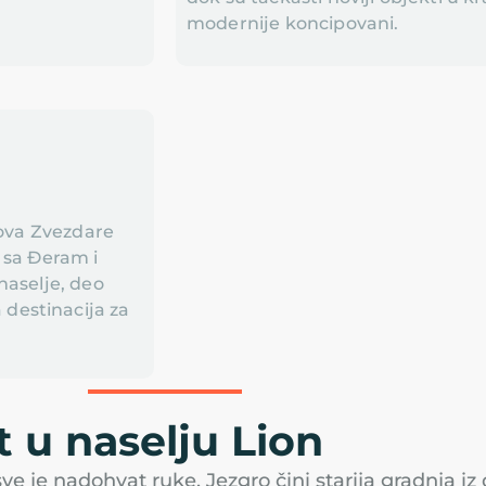
modernije koncipovani.
lova Zvezdare
 sa Đeram i
naselje, deo
destinacija za
t u naselju Lion
sve je nadohvat ruke. Jezgro čini starija gradnja i