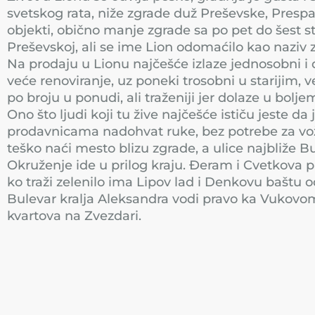
svetskog rata, niže zgrade duž Preševske, Prespa
objekti, obično manje zgrade sa po pet do šest 
Preševskoj, ali se ime Lion odomaćilo kao naziv z
Na prodaju u Lionu najčešće izlaze jednosobni i d
veće renoviranje, uz poneki trosobni u starijim,
po broju u ponudi, ali traženiji jer dolaze u bol
Ono što ljudi koji tu žive najčešće ističu jeste d
prodavnicama nadohvat ruke, bez potrebe za vož
teško naći mesto blizu zgrade, a ulice najbliže 
Okruženje ide u prilog kraju. Đeram i Cvetkova pi
ko traži zelenilo ima Lipov lad i Denkovu bašt
Bulevar kralja Aleksandra vodi pravo ka Vukovom
kvartova na Zvezdari.