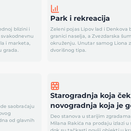
Park i rekreacija
noj blizini i
Zeleni pojas Lipov lad i Denkova 
za svakodnevnu
granici naselja, a Zvezdarska šu
la i marketa,
okruženju. Unutar samog Liona ze
ru grada.
dvorišnog tipa.
Starogradnja koja ček
novogradnja koja je 
 gde saobraćaju
kovog
Deo stanova u starijim zgradama
dna od glavnih
Milana Rakića na prodaju izlazi u
dok su tačkasti noviji objekti u kr