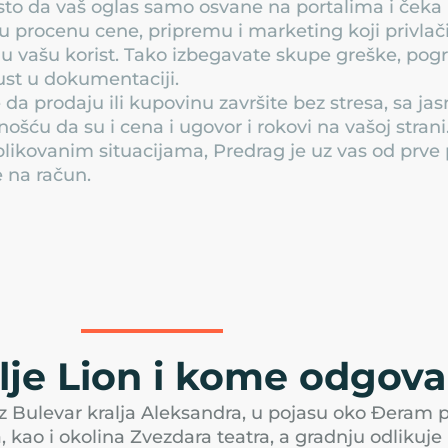
o da vaš oglas samo osvane na portalima i čeka 
u procenu cene, pripremu i marketing koji privlači
u vašu korist. Tako izbegavate skupe greške, pogr
st u dokumentaciji.
je da prodaju ili kupovinu završite bez stresa, sa 
nošću da su i cena i ugovor i rokovi na vašoj stran
ikovanim situacijama, Predrag je uz vas od prv
 na račun.
lje Lion i kome odgova
uz Bulevar kralja Aleksandra, u pojasu oko Đeram p
, kao i okolina Zvezdara teatra, a gradnju odlikuj