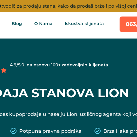
:
vodič za prodaju stana, kako da prodaš brže i po višoj ceni
Blog
O Nama
Iskustva klijenata
063
4.9/5.0 na osnovu 100+ zadovoljnih klijenata
AJA STANOVA LION
es kupoprodaje u naselju Lion, uz ličnog agenta koji v
Potpuna pravna podrška
Brza i laka p