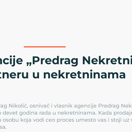
cije „Predrag Nekretni
tneru u nekretninama
ag Nikolić, osnivač i vlasnik agencije Predrag Nekr
 devet godina rada u nekretninama. Kada prodajete
 osobu koja vodi ceo proces umesto vas i stoji uz
sa.