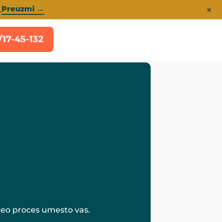
×
Preuzmi →
.
/17-45-132
ceo proces umesto vas.