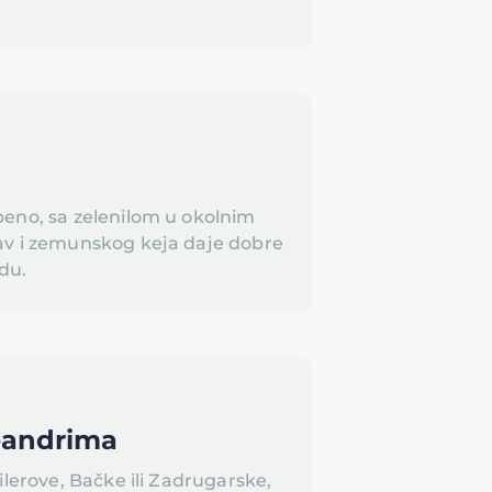
beno, sa zelenilom u okolnim
av i zemunskog keja daje dobre
odu.
eandrima
ilerove, Bačke ili Zadrugarske,