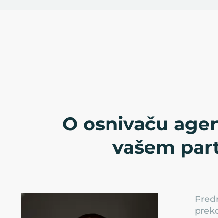
O osnivaču agen
vašem par
Predr
preko