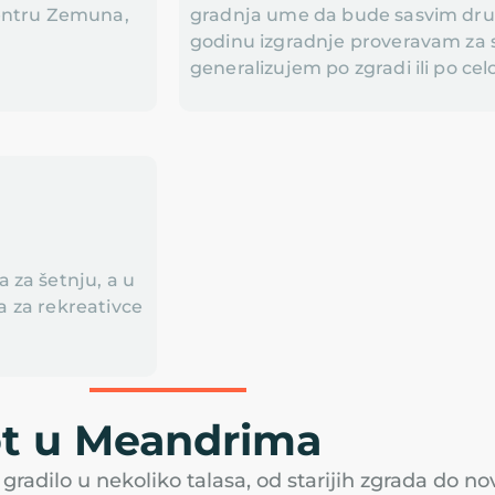
centru Zemuna,
gradnja ume da bude sasvim drug
godinu izgradnje proveravam za 
generalizujem po zgradi ili po cel
 za šetnju, a u
ma za rekreativce
ot u Meandrima
adilo u nekoliko talasa, od starijih zgrada do nov