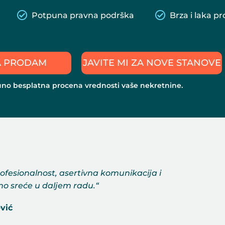
Potpuna pravna podrška
Brza i laka p
A PRODAM
JAVITE MI ZA NOVE STANOVE
uno besplatna
procena vrednosti
vaše nekretnine.
ofesionalnost, asertivna komunikacija i
uno sreće u daljem radu.“
vić