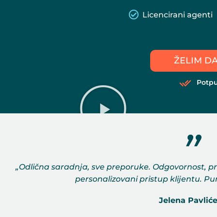
Licencirani agenti
ŽELIM D
Potp
„Odlična saradnja, sve preporuke. Odgovornost, pr
personalizovani pristup klijentu. P
Jelena Pavliće