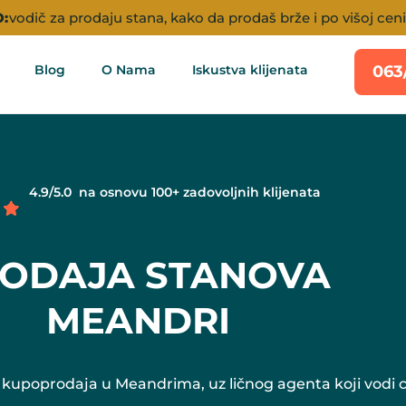
:
vodič za prodaju stana, kako da prodaš brže i po višoj ceni
Blog
O Nama
Iskustva klijenata
063
4.9/5.0 na osnovu 100+ zadovoljnih klijenata
ODAJA STANOVA
MEANDRI
 kupoprodaja u Meandrima, uz ličnog agenta koji vodi 