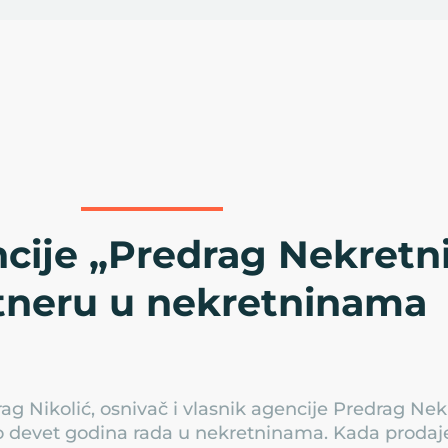
cije „Predrag Nekretni
tneru u nekretninama
ag Nikolić, osnivač i vlasnik agencije Predrag Nekr
 devet godina rada u nekretninama. Kada prodajete