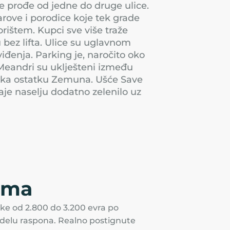
se prođe od jedne do druge ulice.
rove i porodice koje tek grade
rištem. Kupci sve više traže
 bez lifta. Ulice su uglavnom
iđenja. Parking je, naročito oko
 Meandri su uklješteni između
a ka ostatku Zemuna. Ušće Save
aje naselju dodatno zelenilo uz
ima
ke od 2.800 do 3.200 evra po
m delu raspona. Realno postignute