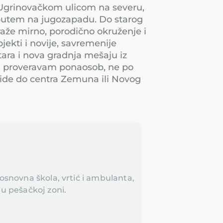
Ugrinovačkom ulicom na severu,
putem na jugozapadu. Do starog
aže mirno, porodično okruženje i
jekti i novije, savremenije
tara i nova gradnja mešaju iz
tan proveravam ponaosob, ne po
 ide do centra Zemuna ili Novog
 osnovna škola, vrtić i ambulanta,
 u pešačkoj zoni.