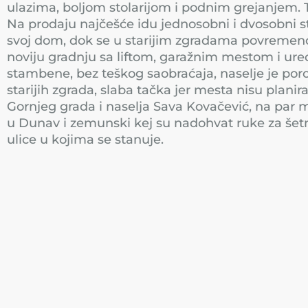
ulazima, boljom stolarijom i podnim grejanjem. Ta
Na prodaju najčešće idu jednosobni i dvosobni st
svoj dom, dok se u starijim zgradama povremeno 
noviju gradnju sa liftom, garažnim mestom i ured
stambene, bez teškog saobraćaja, naselje je porod
starijih zgrada, slaba tačka jer mesta nisu plan
Gornjeg grada i naselja Sava Kovačević, na par
u Dunav i zemunski kej su nadohvat ruke za šetnj
ulice u kojima se stanuje.