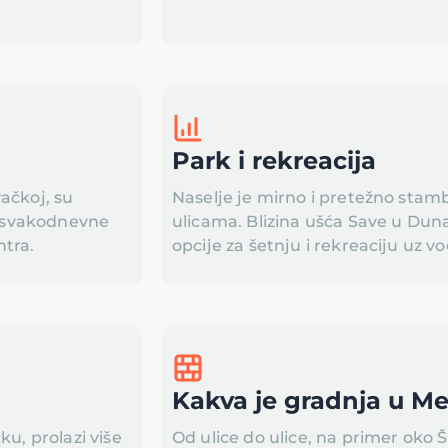
Park i rekreacija
ačkoj, su
Naselje je mirno i pretežno stam
za svakodnevne
ulicama. Blizina ušća Save u Dun
ntra.
opcije za šetnju i rekreaciju uz v
Kakva je gradnja u M
ku, prolazi više
Od ulice do ulice, na primer oko Š