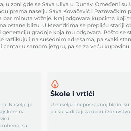
 u zoni gde se Sava uliva u Dunav. Omeđeni su 
adu prema naselju Sava Kovačević i Pazovačkim 
 par minuta vožnje. Kraj odgovara kupcima koji tr
a ostane blizu. U Meandrima se prepliću stariji ob
i generaciju gradnje koja mu odgovara. Pošto se s
a se razlikuju i na susednim adresama, pa svaki s
ni centar u samom jezgru, pa se za veću kupovinu
Škole i vrtići
a. Naselje je
U naselju i neposrednoj blizini su
ajskom na
pa su sadržaji za decu i zdravstvo
ić i
tambeno, sa