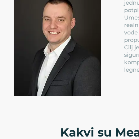
jednu
potpi
Umest
realn
vode 
propu
Cilj 
sigur
kompl
legne
Kakvi su Mea