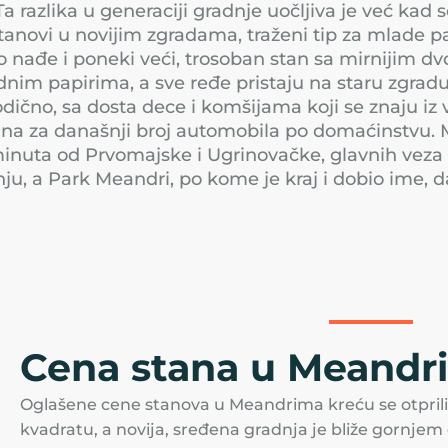
 razlika u generaciji gradnje uočljiva je već kad 
anovi u novijim zgradama, traženi tip za mlade pa
nađe i poneki veći, trosoban stan sa mirnijim dvo
nim papirima, a sve ređe pristaju na staru zgradu
ično, sa dosta dece i komšijama koji se znaju iz v
irana za današnji broj automobila po domaćinstvu.
 minuta od Prvomajske i Ugrinovačke, glavnih vez
u, a Park Meandri, po kome je kraj i dobio ime, d
Cena stana u Meandr
Oglašene cene stanova u Meandrima kreću se otprili
kvadratu, a novija, sređena gradnja je bliže gornje