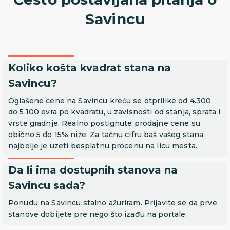
Savincu
Koliko košta kvadrat stana na
Savincu?
Oglašene cene na Savincu kreću se otprilike od 4.300
do 5.100 evra po kvadratu, u zavisnosti od stanja, sprata i
vrste gradnje. Realno postignute prodajne cene su
obično 5 do 15% niže. Za tačnu cifru baš vašeg stana
najbolje je uzeti besplatnu procenu na licu mesta.
Da li ima dostupnih stanova na
Savincu sada?
Ponudu na Savincu stalno ažuriram. Prijavite se da prve
stanove dobijete pre nego što izađu na portale.