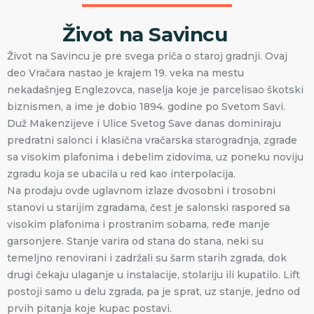
Život na Savincu
Život na Savincu je pre svega priča o staroj gradnji. Ovaj
deo Vračara nastao je krajem 19. veka na mestu
nekadašnjeg Englezovca, naselja koje je parcelisao škotski
biznismen, a ime je dobio 1894. godine po Svetom Savi.
Duž Makenzijeve i Ulice Svetog Save danas dominiraju
predratni salonci i klasična vračarska starogradnja, zgrade
sa visokim plafonima i debelim zidovima, uz poneku noviju
zgradu koja se ubacila u red kao interpolacija.
Na prodaju ovde uglavnom izlaze dvosobni i trosobni
stanovi u starijim zgradama, čest je salonski raspored sa
visokim plafonima i prostranim sobama, ređe manje
garsonjere. Stanje varira od stana do stana, neki su
temeljno renovirani i zadržali su šarm starih zgrada, dok
drugi čekaju ulaganje u instalacije, stolariju ili kupatilo. Lift
postoji samo u delu zgrada, pa je sprat, uz stanje, jedno od
prvih pitanja koje kupac postavi.