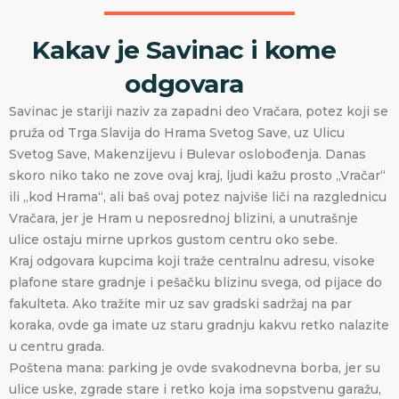
Kakav je Savinac i kome
odgovara
Savinac je stariji naziv za zapadni deo Vračara, potez koji se
pruža od Trga Slavija do Hrama Svetog Save, uz Ulicu
Svetog Save, Makenzijevu i Bulevar oslobođenja. Danas
skoro niko tako ne zove ovaj kraj, ljudi kažu prosto „Vračar“
ili „kod Hrama“, ali baš ovaj potez najviše liči na razglednicu
Vračara, jer je Hram u neposrednoj blizini, a unutrašnje
ulice ostaju mirne uprkos gustom centru oko sebe.
Kraj odgovara kupcima koji traže centralnu adresu, visoke
plafone stare gradnje i pešačku blizinu svega, od pijace do
fakulteta. Ako tražite mir uz sav gradski sadržaj na par
koraka, ovde ga imate uz staru gradnju kakvu retko nalazite
u centru grada.
Poštena mana: parking je ovde svakodnevna borba, jer su
ulice uske, zgrade stare i retko koja ima sopstvenu garažu,