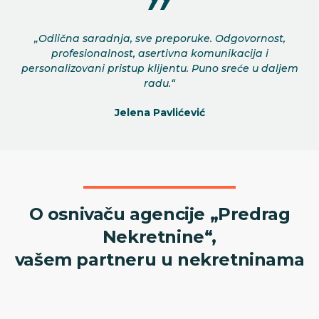
„Odlična saradnja, sve preporuke. Odgovornost,
profesionalnost, asertivna komunikacija i
personalizovani pristup klijentu. Puno sreće u daljem
radu.“
Jelena Pavlićević
O osnivaču agencije „Predrag
Nekretnine“,
vašem partneru u nekretninama