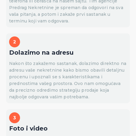
telefona ili obrasca na našem sajtu. Tim agencije
Predrag Nekretnine je spreman da odgovori na sva
vaša pitanja, a potom i zakaže prvi sastanak u
terminu koji vam odgovara.
Dolazimo na adresu
Nakon što zakažemo sastanak, dolazimo direktno na
adresu vaše nekretnine kako bismo obavili detaljnu
procenu i upoznali se s karakteristikama i
prednostima vašeg prostora. Ovo nam omogućava
da precizno odredimo strategiju prodaje koja
najbolje odgovara vašim potrebama.
Foto i video