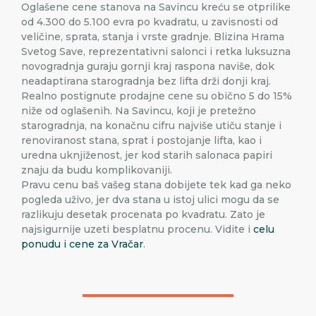
Oglašene cene stanova na Savincu kreću se otprilike
od 4.300 do 5.100 evra po kvadratu, u zavisnosti od
veličine, sprata, stanja i vrste gradnje. Blizina Hrama
Svetog Save, reprezentativni salonci i retka luksuzna
novogradnja guraju gornji kraj raspona naviše, dok
neadaptirana starogradnja bez lifta drži donji kraj.
Realno postignute prodajne cene su obično 5 do 15%
niže od oglašenih. Na Savincu, koji je pretežno
starogradnja, na konačnu cifru najviše utiču stanje i
renoviranost stana, sprat i postojanje lifta, kao i
uredna uknjiženost, jer kod starih salonaca papiri
znaju da budu komplikovaniji.
Pravu cenu baš vašeg stana dobijete tek kad ga neko
pogleda uživo, jer dva stana u istoj ulici mogu da se
razlikuju desetak procenata po kvadratu. Zato je
najsigurnije uzeti besplatnu procenu. Vidite i
celu
ponudu i cene za Vračar
.