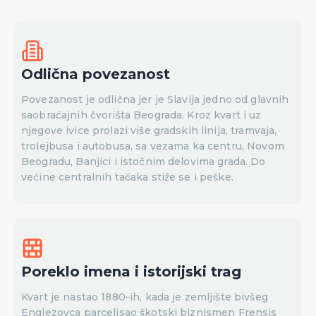
Odlična povezanost
Povezanost je odlična jer je Slavija jedno od glavnih
saobraćajnih čvorišta Beograda. Kroz kvart i uz
njegove ivice prolazi više gradskih linija, tramvaja,
trolejbusa i autobusa, sa vezama ka centru, Novom
Beogradu, Banjici i istočnim delovima grada. Do
većine centralnih tačaka stiže se i peške.
Poreklo imena i istorijski trag
Kvart je nastao 1880-ih, kada je zemljište bivšeg
Englezovca parcelisao škotski biznismen Frensis