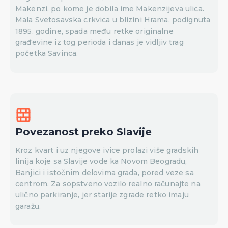
Makenzi, po kome je dobila ime Makenzijeva ulica.
Mala Svetosavska crkvica u blizini Hrama, podignuta
1895. godine, spada među retke originalne
građevine iz tog perioda i danas je vidljiv trag
početka Savinca.
Povezanost preko Slavije
Kroz kvart i uz njegove ivice prolazi više gradskih
linija koje sa Slavije vode ka Novom Beogradu,
Banjici i istočnim delovima grada, pored veze sa
centrom. Za sopstveno vozilo realno računajte na
ulično parkiranje, jer starije zgrade retko imaju
garažu.