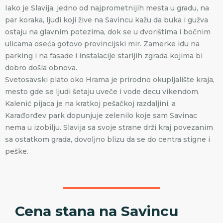
Iako je Slavija, jedno od najprometnijih mesta u gradu, na
par koraka, ljudi koji žive na Savincu kažu da buka i gužva
ostaju na glavnim potezima, dok se u dvorištima i bočnim
ulicama oseća gotovo provincijski mir. Zamerke idu na
parking i na fasade i instalacije starijih zgrada kojima bi
dobro došla obnova.
Svetosavski plato oko Hrama je prirodno okupljalište kraja,
mesto gde se ljudi šetaju uveče i vode decu vikendom.
Kalenić pijaca je na kratkoj pešačkoj razdaljini, a
Karađorđev park dopunjuje zelenilo koje sam Savinac
nema u izobilju. Slavija sa svoje strane drži kraj povezanim
sa ostatkom grada, dovoljno blizu da se do centra stigne i
peške.
Cena stana na Savincu