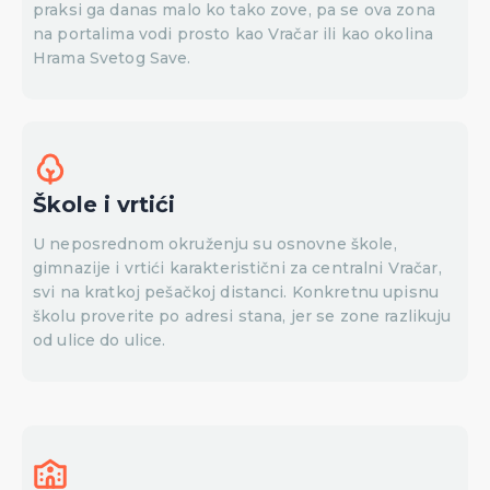
praksi ga danas malo ko tako zove, pa se ova zona
na portalima vodi prosto kao Vračar ili kao okolina
Hrama Svetog Save.
Škole i vrtići
U neposrednom okruženju su osnovne škole,
gimnazije i vrtići karakteristični za centralni Vračar,
svi na kratkoj pešačkoj distanci. Konkretnu upisnu
školu proverite po adresi stana, jer se zone razlikuju
od ulice do ulice.