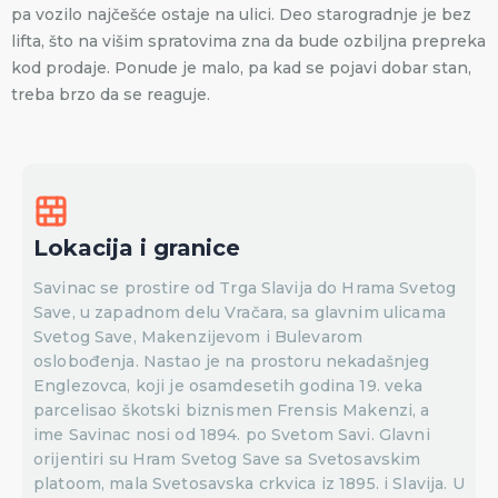
pa vozilo najčešće ostaje na ulici. Deo starogradnje je bez
lifta, što na višim spratovima zna da bude ozbiljna prepreka
kod prodaje. Ponude je malo, pa kad se pojavi dobar stan,
treba brzo da se reaguje.
Lokacija i granice
Savinac se prostire od Trga Slavija do Hrama Svetog
Save, u zapadnom delu Vračara, sa glavnim ulicama
Svetog Save, Makenzijevom i Bulevarom
oslobođenja. Nastao je na prostoru nekadašnjeg
Englezovca, koji je osamdesetih godina 19. veka
parcelisao škotski biznismen Frensis Makenzi, a
ime Savinac nosi od 1894. po Svetom Savi. Glavni
orijentiri su Hram Svetog Save sa Svetosavskim
platoom, mala Svetosavska crkvica iz 1895. i Slavija. U