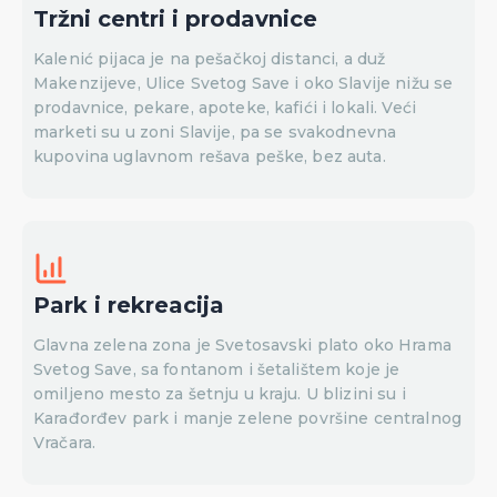
Tržni centri i prodavnice
Kalenić pijaca je na pešačkoj distanci, a duž
Makenzijeve, Ulice Svetog Save i oko Slavije nižu se
prodavnice, pekare, apoteke, kafići i lokali. Veći
marketi su u zoni Slavije, pa se svakodnevna
kupovina uglavnom rešava peške, bez auta.
Park i rekreacija
Glavna zelena zona je Svetosavski plato oko Hrama
Svetog Save, sa fontanom i šetalištem koje je
omiljeno mesto za šetnju u kraju. U blizini su i
Karađorđev park i manje zelene površine centralnog
Vračara.