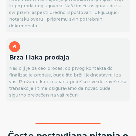
kupoprodajnog ugovora. Naš tim će osigurati da su
svi pravni aspekti uredno ispoštovani, uključujući
notarsku overu i pripremu svih potrebnih
dokumenata.
Brza i laka prodaja
Naš cilj je da ceo proces, od prvog kontakta do
finalizacije prodaje, bude što brži i jednostavniji za
vas. Pružamo kontinuiranu podršku sve do završetka
transakcije i time osiguravamo da novac bude
sigurno prebačen na vaš račun.
Često postavljana pitanja o