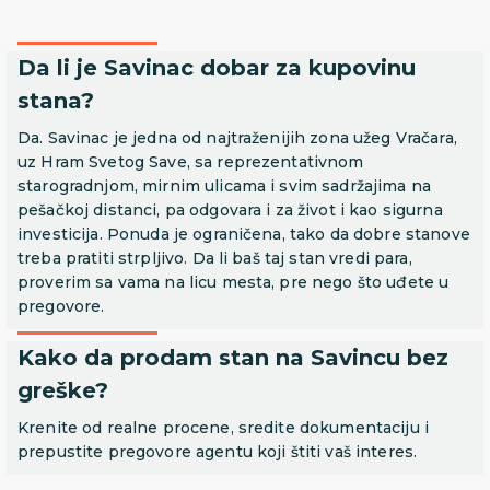
Da li je Savinac dobar za kupovinu
stana?
Da. Savinac je jedna od najtraženijih zona užeg Vračara,
uz Hram Svetog Save, sa reprezentativnom
starogradnjom, mirnim ulicama i svim sadržajima na
pešačkoj distanci, pa odgovara i za život i kao sigurna
investicija. Ponuda je ograničena, tako da dobre stanove
treba pratiti strpljivo. Da li baš taj stan vredi para,
proverim sa vama na licu mesta, pre nego što uđete u
pregovore.
Kako da prodam stan na Savincu bez
greške?
Krenite od realne procene, sredite dokumentaciju i
prepustite pregovore agentu koji štiti vaš interes.