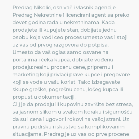
Predrag Nikolić, osnivač i vlasnik agencije
Predrag Nekretnine i licencirani agent sa preko
devet godina rada u nekretninama. Kada
prodajete ili kupujete stan, dobijate jednu
osobu koja vodi ceo proces umesto vas i stoji
uz vas od prvog razgovora do potpisa.
Umesto da vaš oglas samo osvane na
portalima i čeka kupca, dobijate vođenu
prodaju: realnu procenu cene, pripremu i
marketing koji privlači prave kupce i pregovore
koji se vode u vašu korist. Tako izbegavate
skupe greške, pogrešnu cenu, lošeg kupca ili
propust u dokumentaciji.
Cilj je da prodaju ili kupovinu završite bez stresa,
sa jasnom slikom u svakom koraku i sigurnošću
da su i cena i ugovor i rokovi na vašoj strani. Uz
pravnu podršku i iskustvo sa komplikovanim
situacijama, Predrag je uz vas od prve procene