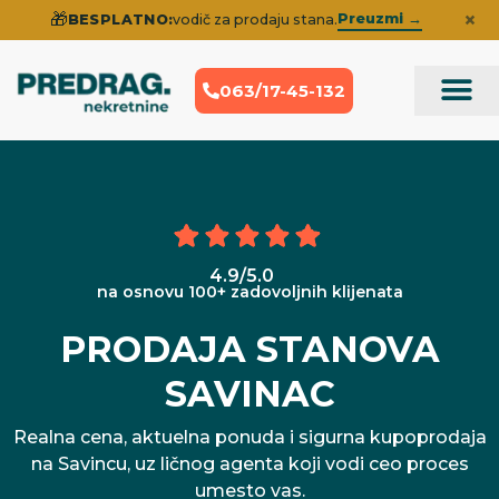
×
🎁
Preuzmi →
BESPLATNO:
vodič za prodaju stana.
063/17-45-132
Prodaja Nek
Iskustva klije
4.9/5.0
na osnovu 100+ zadovoljnih klijenata
PRODAJA STANOVA
SAVINAC
Realna cena, aktuelna ponuda i sigurna kupoprodaja
na Savincu, uz ličnog agenta koji vodi ceo proces
umesto vas.