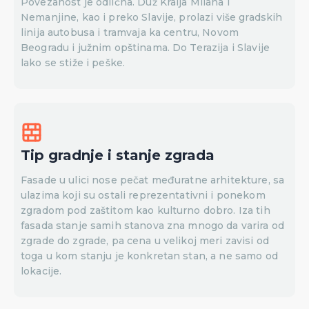
Povezanost je odlična. Duž Kralja Milana i
Nemanjine, kao i preko Slavije, prolazi više gradskih
linija autobusa i tramvaja ka centru, Novom
Beogradu i južnim opštinama. Do Terazija i Slavije
lako se stiže i peške.
Tip gradnje i stanje zgrada
Fasade u ulici nose pečat međuratne arhitekture, sa
ulazima koji su ostali reprezentativni i ponekom
zgradom pod zaštitom kao kulturno dobro. Iza tih
fasada stanje samih stanova zna mnogo da varira od
zgrade do zgrade, pa cena u velikoj meri zavisi od
toga u kom stanju je konkretan stan, a ne samo od
lokacije.