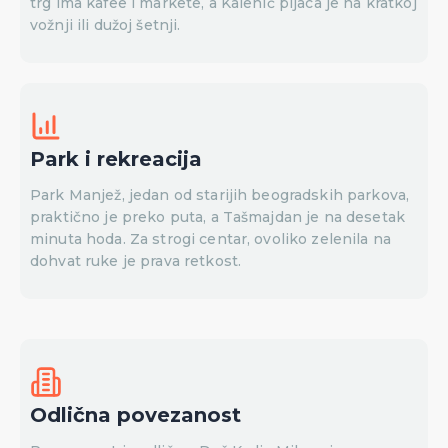
trg ima kafee i markete, a Kalenić pijaca je na kratkoj
vožnji ili dužoj šetnji.
Park i rekreacija
Park Manjež, jedan od starijih beogradskih parkova,
praktično je preko puta, a Tašmajdan je na desetak
minuta hoda. Za strogi centar, ovoliko zelenila na
dohvat ruke je prava retkost.
Odlična povezanost