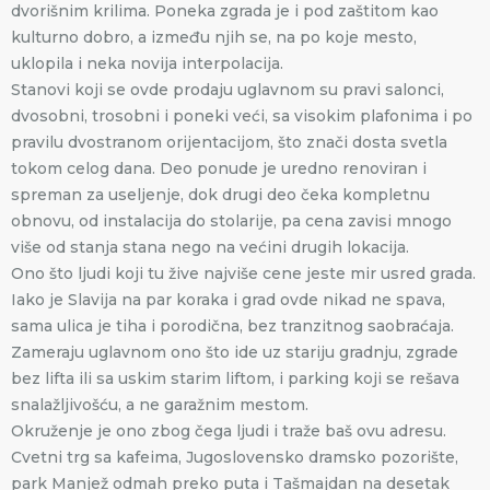
dvorišnim krilima. Poneka zgrada je i pod zaštitom kao
kulturno dobro, a između njih se, na po koje mesto,
uklopila i neka novija interpolacija.
Stanovi koji se ovde prodaju uglavnom su pravi salonci,
dvosobni, trosobni i poneki veći, sa visokim plafonima i po
pravilu dvostranom orijentacijom, što znači dosta svetla
tokom celog dana. Deo ponude je uredno renoviran i
spreman za useljenje, dok drugi deo čeka kompletnu
obnovu, od instalacija do stolarije, pa cena zavisi mnogo
više od stanja stana nego na većini drugih lokacija.
Ono što ljudi koji tu žive najviše cene jeste mir usred grada.
Iako je Slavija na par koraka i grad ovde nikad ne spava,
sama ulica je tiha i porodična, bez tranzitnog saobraćaja.
Zameraju uglavnom ono što ide uz stariju gradnju, zgrade
bez lifta ili sa uskim starim liftom, i parking koji se rešava
snalažljivošću, a ne garažnim mestom.
Okruženje je ono zbog čega ljudi i traže baš ovu adresu.
Cvetni trg sa kafeima, Jugoslovensko dramsko pozorište,
park Manjež odmah preko puta i Tašmajdan na desetak