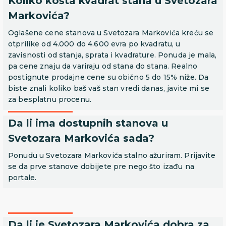
Koliko košta kvadrat stana u Svetozara
Markovića?
Oglašene cene stanova u Svetozara Markovića kreću se
otprilike od 4.000 do 4.600 evra po kvadratu, u
zavisnosti od stanja, sprata i kvadrature. Ponuda je mala,
pa cene znaju da variraju od stana do stana. Realno
postignute prodajne cene su obično 5 do 15% niže. Da
biste znali koliko baš vaš stan vredi danas, javite mi se
za besplatnu procenu.
Da li ima dostupnih stanova u
Svetozara Markovića sada?
Ponudu u Svetozara Markovića stalno ažuriram. Prijavite
se da prve stanove dobijete pre nego što izađu na
portale.
Da li je Svetozara Markovića dobra za