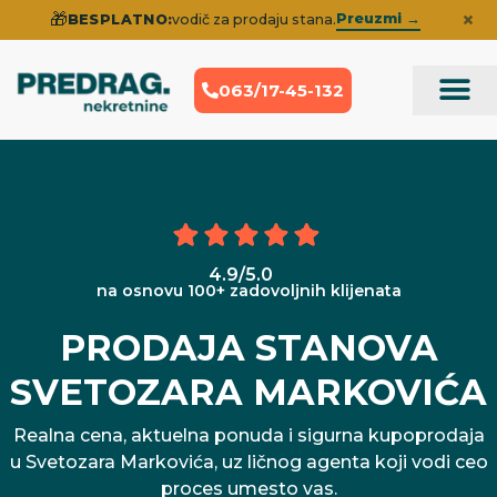
×
🎁
Preuzmi →
BESPLATNO:
vodič za prodaju stana.
063/17-45-132
Prodaja Nek
Iskustva klije
4.9/5.0
na osnovu 100+ zadovoljnih klijenata
PRODAJA STANOVA
SVETOZARA MARKOVIĆA
Realna cena, aktuelna ponuda i sigurna kupoprodaja
u Svetozara Markovića, uz ličnog agenta koji vodi ceo
proces umesto vas.