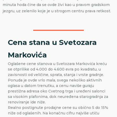
minuta hoda čine da se ovde živi kao u pravom gradskom
jezgru, uz zelenilo koje je u strogom centru prava retkost.
Cena stana u Svetozara
Markovića
Oglašene cene stanova u Svetozara Markovića kreću
se otprilike od 4.000 do 4.600 evra po kvadratu, u
zavisnosti od veličine, sprata, stanja i vrste gradnje.
Ponuda je ovde vrlo mala, svega nekoliko aktivnih
oglasa u datom trenutku, a cenu naviše guraju
prestižna adresa oko Cvetnog trga i uređeni salonci
sa visokim plafonima, dok neuređena starogradnja za
renoviranje ide niže.
Realno postignute prodajne cene su obično 5 do 15%
niže od oglašenih. Na konačnu cifru najviše utiču