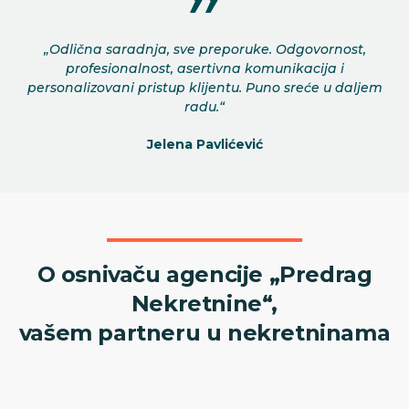
„Odlična saradnja, sve preporuke. Odgovornost,
profesionalnost, asertivna komunikacija i
personalizovani pristup klijentu. Puno sreće u daljem
radu.“
Jelena Pavlićević
O osnivaču agencije „Predrag
Nekretnine“,
vašem partneru u nekretninama