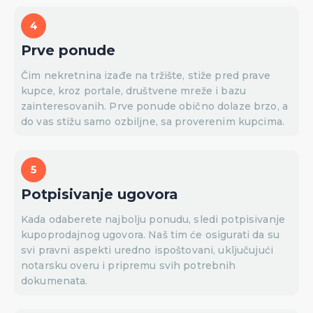
Prve ponude
Čim nekretnina izađe na tržište, stiže pred prave
kupce, kroz portale, društvene mreže i bazu
zainteresovanih. Prve ponude obično dolaze brzo, a
do vas stižu samo ozbiljne, sa proverenim kupcima.
Potpisivanje ugovora
Kada odaberete najbolju ponudu, sledi potpisivanje
kupoprodajnog ugovora. Naš tim će osigurati da su
svi pravni aspekti uredno ispoštovani, uključujući
notarsku overu i pripremu svih potrebnih
dokumenata.