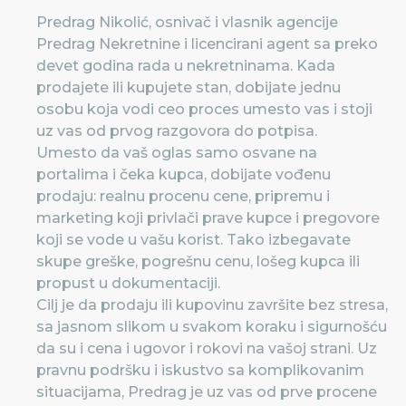
Predrag Nikolić, osnivač i vlasnik agencije
Predrag Nekretnine i licencirani agent sa preko
devet godina rada u nekretninama. Kada
prodajete ili kupujete stan, dobijate jednu
osobu koja vodi ceo proces umesto vas i stoji
uz vas od prvog razgovora do potpisa.
Umesto da vaš oglas samo osvane na
portalima i čeka kupca, dobijate vođenu
prodaju: realnu procenu cene, pripremu i
marketing koji privlači prave kupce i pregovore
koji se vode u vašu korist. Tako izbegavate
skupe greške, pogrešnu cenu, lošeg kupca ili
propust u dokumentaciji.
Cilj je da prodaju ili kupovinu završite bez stresa,
sa jasnom slikom u svakom koraku i sigurnošću
da su i cena i ugovor i rokovi na vašoj strani. Uz
pravnu podršku i iskustvo sa komplikovanim
situacijama, Predrag je uz vas od prve procene