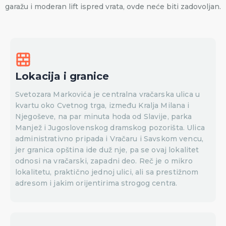
garažu i moderan lift ispred vrata, ovde neće biti zadovoljan.
Lokacija i granice
Svetozara Markovića je centralna vračarska ulica u
kvartu oko Cvetnog trga, između Kralja Milana i
Njegoševe, na par minuta hoda od Slavije, parka
Manjež i Jugoslovenskog dramskog pozorišta. Ulica
administrativno pripada i Vračaru i Savskom vencu,
jer granica opština ide duž nje, pa se ovaj lokalitet
odnosi na vračarski, zapadni deo. Reč je o mikro
lokalitetu, praktično jednoj ulici, ali sa prestižnom
adresom i jakim orijentirima strogog centra.