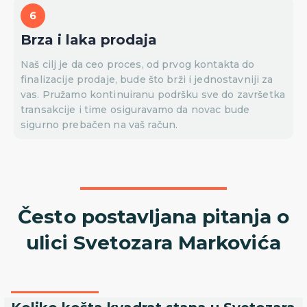
Brza i laka prodaja
Naš cilj je da ceo proces, od prvog kontakta do
finalizacije prodaje, bude što brži i jednostavniji za
vas. Pružamo kontinuiranu podršku sve do završetka
transakcije i time osiguravamo da novac bude
sigurno prebačen na vaš račun.
Često postavljana pitanja o
ulici Svetozara Markovića