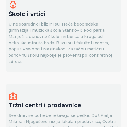
Škole i vrtići
U neposrednoj blizini su Treća beogradska
gimnazija i muzička škola Stanković kod parka
Manjež, a osnovne škole i vrtići su u krugu od
nekoliko minuta hoda. Blizu su i fakulteti centra,
poput Pravnog i Mašinskog. Za tačnu matičnu
osnovnu školu najbolje je proveriti po konkretnoj
adresi.
Tržni centri i prodavnice
Sve dnevne potrebe rešavaju se peške. Duž Kralja
Milana i Njegoševe niz je lokala i prodavnica, Cvetni