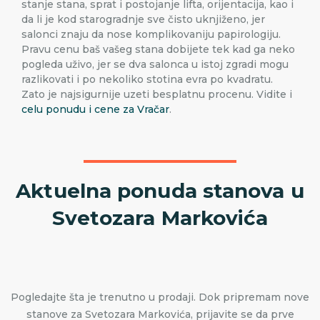
stanje stana, sprat i postojanje lifta, orijentacija, kao i
da li je kod starogradnje sve čisto uknjiženo, jer
salonci znaju da nose komplikovaniju papirologiju.
Pravu cenu baš vašeg stana dobijete tek kad ga neko
pogleda uživo, jer se dva salonca u istoj zgradi mogu
razlikovati i po nekoliko stotina evra po kvadratu.
Zato je najsigurnije uzeti besplatnu procenu. Vidite i
celu ponudu i cene za Vračar
.
Aktuelna ponuda stanova u
Svetozara Markovića
Pogledajte šta je trenutno u prodaji. Dok pripremam nove
stanove za Svetozara Markovića, prijavite se da prve