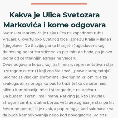
Kakva je Ulica Svetozara
Markovića i kome odgovara
Svetozara Markovića je uska ulica na zapadnom rubu
Vračara, u kvartu oko Cvetnog trga, između Kralja Milana i
Njegoševe. Do Slavije, parka Manjež i Jugoslovenskog
dramskog pozorišta stiže se za par minuta hoda, pa je ovo
jedna od centralnijih adresa na Vračaru.
Ovde odgovara kupac koji traži miran, reprezentativan stan
u strogom centru i koji zna šta znači „prava starogradnja“.
Salonac sa visokim plafonima i dvorišnim krilom nije za
svakoga, ali za onoga ko baš to traži, teško da ćete naći
sličnu kombinaciju mira i starogradnje na Vračaru.
Da budem iskren, ima i mana. Parking je, kao i svuda u
strogom centru, stalna borba, veći deo zgrada je star pa lift
često ne postoji ili je uzak, a papirologija kod salonaca zna
da bude komplikovanija nego kod novogradnje. Ko traži