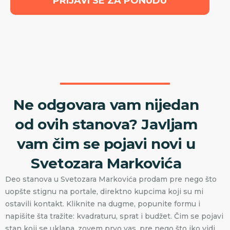
PRIJAVI SE ZA PONUDU
Ne odgovara vam nijedan
od ovih stanova? Javljam
vam čim se pojavi novi u
Svetozara Markovića
Deo stanova u Svetozara Markovića prodam pre nego što
uopšte stignu na portale, direktno kupcima koji su mi
ostavili kontakt. Kliknite na dugme, popunite formu i
napišite šta tražite: kvadraturu, sprat i budžet. Čim se pojavi
stan koji se uklapa, zovem prvo vas, pre nego što iko vidi