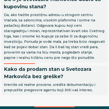
kupovinu stana?
Da, ako tražite prestižnu adresu u strogom centru
Vračara, sa saloncima, visokim plafonima i svime na
pešačkoj distanci. Odgovara kupcu koji ceni
starogradnju i miran, reprezentativan kvart oko Cvetnog
trga, kao i onome ko kupuje za sebe ili za dugoročnu
investiciju. Ponuda je ovde mala, pa treba brzo reagovati
kad se pojavi dobar stan. Da li baš taj stan vredi para,
proverim sa vama na licu mesta, pogledam stanje,
papire i realnu tržišnu cenu pre nego što ponudite.
Kako da prodam stan u Svetozara
Markovića bez greške?
Krenite od realne procene, sredite dokumentaciju i
prepustite pregovore agentu koji štiti vaš interes.