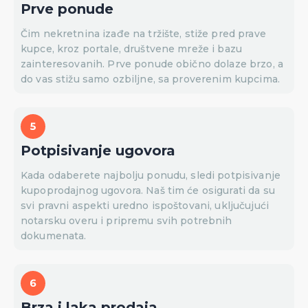
Prve ponude
Čim nekretnina izađe na tržište, stiže pred prave
kupce, kroz portale, društvene mreže i bazu
zainteresovanih. Prve ponude obično dolaze brzo, a
do vas stižu samo ozbiljne, sa proverenim kupcima.
Potpisivanje ugovora
Kada odaberete najbolju ponudu, sledi potpisivanje
kupoprodajnog ugovora. Naš tim će osigurati da su
svi pravni aspekti uredno ispoštovani, uključujući
notarsku overu i pripremu svih potrebnih
dokumenata.
Brza i laka prodaja