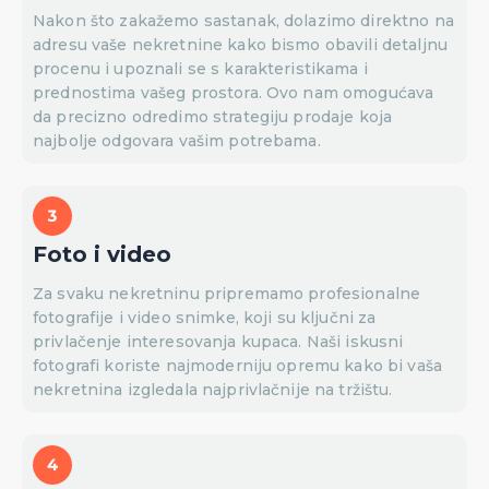
Nakon što zakažemo sastanak, dolazimo direktno na
adresu vaše nekretnine kako bismo obavili detaljnu
procenu i upoznali se s karakteristikama i
prednostima vašeg prostora. Ovo nam omogućava
da precizno odredimo strategiju prodaje koja
najbolje odgovara vašim potrebama.
Foto i video
Za svaku nekretninu pripremamo profesionalne
fotografije i video snimke, koji su ključni za
privlačenje interesovanja kupaca. Naši iskusni
fotografi koriste najmoderniju opremu kako bi vaša
nekretnina izgledala najprivlačnije na tržištu.