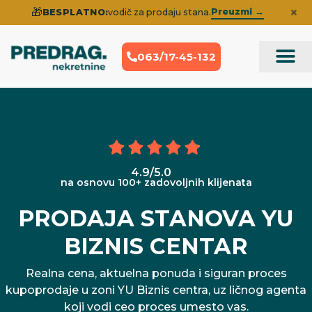
×
🎁
Preuzmi →
BESPLATNO:
vodič za prodaju stana.
063/17-45-132
Prodaja Nek
Iskustva klije
4.9/5.0
na osnovu 100+ zadovoljnih klijenata
PRODAJA STANOVA YU
BIZNIS CENTAR
Realna cena, aktuelna ponuda i siguran proces
kupoprodaje u zoni YU Biznis centra, uz ličnog agenta
koji vodi ceo proces umesto vas.