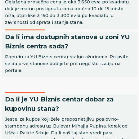
Oglašena prosečna cena je oko 3.650 evra po kvadratu,
dok je realno postignuta cena obično 10 do 15 odsto
niža, otprilike 3.150 do 3.300 evra po kvadratu, u
zavisnosti od sprata i stanja stana.
Da li ima dostupnih stanova u zoni YU
Biznis centra sada?
Ponudu za YU Biznis centar stalno ažuriramo. Prijavite
se da prve stanove dobijete pre nego što izadju na
portale.
Da li je YU Biznis centar dobar za
kupovinu stana?
Jeste, za kupce koji žele prepoznatljivu poslovno-
stambenu adresu uz Bulevar Mihajla Pupina, korak od
Ušća i Palate Srbije. Da li baš taj stan vredi para,