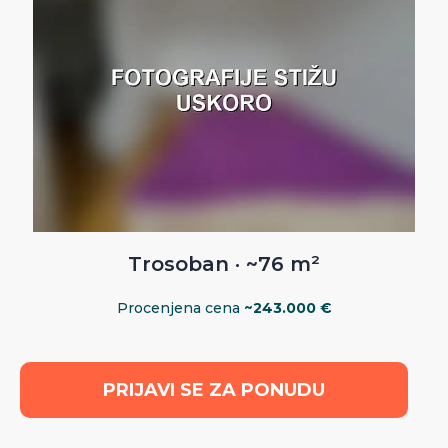
Trosoban · ~76 m²
Procenjena cena
~243.000 €
PRIJAVI SE ZA PONUDU