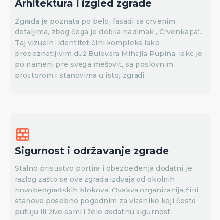
Arhitektura i izgled zgrade
Zgrada je poznata po beloj fasadi sa crvenim
detaljima, zbog čega je dobila nadimak „Crvenkapa“.
Taj vizuelni identitet čini kompleks lako
prepoznatljivim duž Bulevara Mihajla Pupina, iako je
po nameni pre svega mešovit, sa poslovnim
prostorom i stanovima u istoj zgradi.
Sigurnost i održavanje zgrade
Stalno prisustvo portira i obezbeđenja dodatni je
razlog zašto se ova zgrada izdvaja od okolnih
novobeogradskih blokova. Ovakva organizacija čini
stanove posebno pogodnim za vlasnike koji često
putuju ili žive sami i žele dodatnu sigurnost.