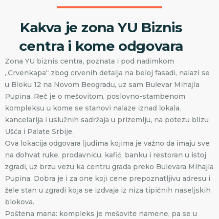
Kakva je zona YU Biznis
centra i kome odgovara
Zona YU biznis centra, poznata i pod nadimkom
„Crvenkapa“ zbog crvenih detalja na beloj fasadi, nalazi se
u Bloku 12 na Novom Beogradu, uz sam Bulevar Mihajla
Pupina. Reč je o mešovitom, poslovno-stambenom
kompleksu u kome se stanovi nalaze iznad lokala,
kancelarija i uslužnih sadržaja u prizemlju, na potezu blizu
Ušća i Palate Srbije.
Ova lokacija odgovara ljudima kojima je važno da imaju sve
na dohvat ruke, prodavnicu, kafić, banku i restoran u istoj
zgradi, uz brzu vezu ka centru grada preko Bulevara Mihajla
Pupina. Dobra je i za one koji cene prepoznatljivu adresu i
žele stan u zgradi koja se izdvaja iz niza tipičnih naseljskih
blokova.
Poštena mana: kompleks je mešovite namene, pa se u