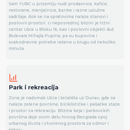
Sam YUBC u prizemlju nudi prodavnice, kafiće,
restorane, menjačnice, banke i razne uslužne
sadržaje, dok se na spratovima nalaze stanovi i
poslovni prostori. U neposrednoj blizini je tržni
centar Ušće u Bloku 16, kao i poslovni objekti duž
Bulevara Mihajla Pupina, pa su kupovina i
svakodnevne potrebe rešene u krugu od nekoliko
minuta.
Park i rekreacija
Zona je nadomak Ušća i šetališta uz Dunav, gde se
nalaze zelene površine, biciklističke i pešačke staze
i prostor za rekreaciju. Blizina keja i parkovskih
površina daje ovom delu Novog Beograda spoj
urbanog života i otvorenog prostora za odmor i
šetnju.