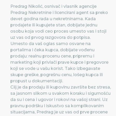
Predrag Nikolić, osnivač i vlasnik agencije
Predrag Nekretnine i licencirani agent sa preko
devet godina rada u nekretninama. Kada
prodajete ili kupujete stan, dobijate jednu
osobu koja vodi ceo proces umesto vas i stoji
uz vas od prvog razgovora do potpisa.
Umesto da vaš oglas samo osvane na
portalima i čeka kupca, dobijate vođenu
prodaju: realnu procenu cene, pripremu i
marketing koji privlači prave kupce i pregovore
koji se vode u vašu korist. Tako izbegavate
skupe greške, pogrešnu cenu, lošeg kupca ili
propust u dokumentaciji.
Cilj je da prodaju ili kupovinu završite bez stresa,
sa jasnom slikom u svakom koraku i sigurnošću
da su i cena i ugovor i rokovi na vašoj strani. Uz
pravnu podršku i iskustvo sa komplikovanim
situacijama, Predrag je uz vas od prve procene