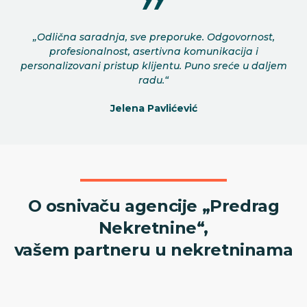
„Odlična saradnja, sve preporuke. Odgovornost,
profesionalnost, asertivna komunikacija i
personalizovani pristup klijentu. Puno sreće u daljem
radu.“
Jelena Pavlićević
O osnivaču agencije „Predrag
Nekretnine“,
vašem partneru u nekretninama