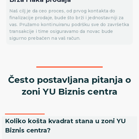
Naš cilj je da ceo proces, od prvog kontakta do
finalizacije prodaje, bude što brži i jednostavniji za
vas. Pružamo kontinuiranu podršku sve do završetka
transakcije i time osiguravamo da novac bude
sigurno prebačen na vaš račun.
Često postavljana pitanja o
zoni YU Biznis centra
Koliko košta kvadrat stana u zoni YU
Biznis centra?