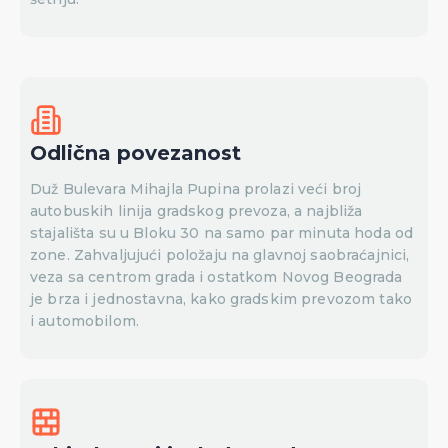
Odlična povezanost
Duž Bulevara Mihajla Pupina prolazi veći broj
autobuskih linija gradskog prevoza, a najbliža
stajališta su u Bloku 30 na samo par minuta hoda od
zone. Zahvaljujući položaju na glavnoj saobraćajnici,
veza sa centrom grada i ostatkom Novog Beograda
je brza i jednostavna, kako gradskim prevozom tako
i automobilom.