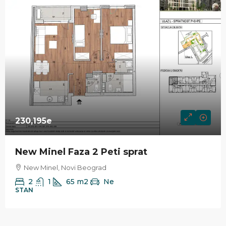
230,195e
New Minel Faza 2 Peti sprat
New Minel, Novi Beograd
2
1
65
m2
Ne
STAN