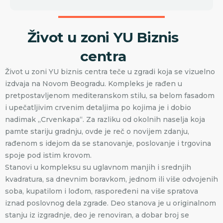
Život u zoni YU Biznis
centra
Život u zoni YU biznis centra teče u zgradi koja se vizuelno
izdvaja na Novom Beogradu. Kompleks je rađen u
pretpostavljenom mediteranskom stilu, sa belom fasadom
i upečatljivim crvenim detaljima po kojima je i dobio
nadimak „Crvenkapa“. Za razliku od okolnih naselja koja
pamte stariju gradnju, ovde je reč o novijem zdanju,
rađenom s idejom da se stanovanje, poslovanje i trgovina
spoje pod istim krovom.
Stanovi u kompleksu su uglavnom manjih i srednjih
kvadratura, sa dnevnim boravkom, jednom ili više odvojenih
soba, kupatilom i lođom, raspoređeni na više spratova
iznad poslovnog dela zgrade. Deo stanova je u originalnom
stanju iz izgradnje, deo je renoviran, a dobar broj se