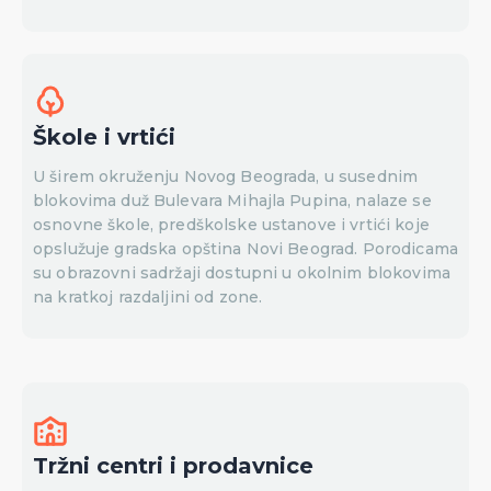
Škole i vrtići
U širem okruženju Novog Beograda, u susednim
blokovima duž Bulevara Mihajla Pupina, nalaze se
osnovne škole, predškolske ustanove i vrtići koje
opslužuje gradska opština Novi Beograd. Porodicama
su obrazovni sadržaji dostupni u okolnim blokovima
na kratkoj razdaljini od zone.
Tržni centri i prodavnice