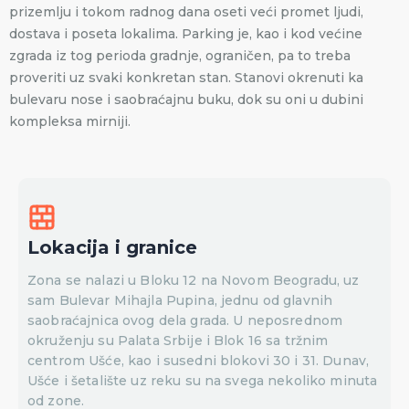
prizemlju i tokom radnog dana oseti veći promet ljudi,
dostava i poseta lokalima. Parking je, kao i kod većine
zgrada iz tog perioda gradnje, ograničen, pa to treba
proveriti uz svaki konkretan stan. Stanovi okrenuti ka
bulevaru nose i saobraćajnu buku, dok su oni u dubini
kompleksa mirniji.
Lokacija i granice
Zona se nalazi u Bloku 12 na Novom Beogradu, uz
sam Bulevar Mihajla Pupina, jednu od glavnih
saobraćajnica ovog dela grada. U neposrednom
okruženju su Palata Srbije i Blok 16 sa tržnim
centrom Ušće, kao i susedni blokovi 30 i 31. Dunav,
Ušće i šetalište uz reku su na svega nekoliko minuta
od zone.