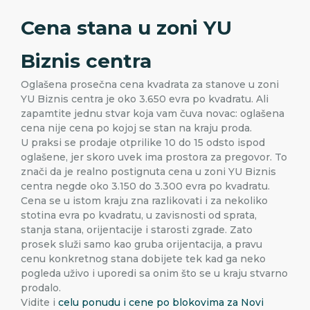
Cena stana u zoni YU
Biznis centra
Oglašena prosečna cena kvadrata za stanove u zoni
YU Biznis centra je oko 3.650 evra po kvadratu. Ali
zapamtite jednu stvar koja vam čuva novac: oglašena
cena nije cena po kojoj se stan na kraju proda.
U praksi se prodaje otprilike 10 do 15 odsto ispod
oglašene, jer skoro uvek ima prostora za pregovor. To
znači da je realno postignuta cena u zoni YU Biznis
centra negde oko 3.150 do 3.300 evra po kvadratu.
Cena se u istom kraju zna razlikovati i za nekoliko
stotina evra po kvadratu, u zavisnosti od sprata,
stanja stana, orijentacije i starosti zgrade. Zato
prosek služi samo kao gruba orijentacija, a pravu
cenu konkretnog stana dobijete tek kad ga neko
pogleda uživo i uporedi sa onim što se u kraju stvarno
prodalo.
Vidite i
celu ponudu i cene po blokovima za Novi