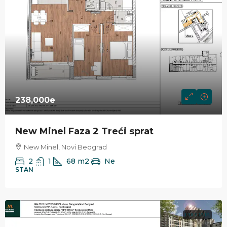
238,000e
New Minel Faza 2 Treći sprat
New Minel, Novi Beograd
2
1
68
m2
Ne
STAN
PRODAJA