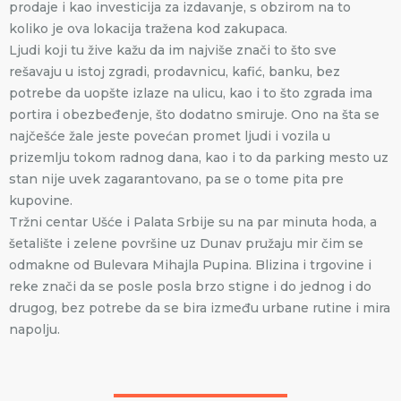
prodaje i kao investicija za izdavanje, s obzirom na to
koliko je ova lokacija tražena kod zakupaca.
Ljudi koji tu žive kažu da im najviše znači to što sve
rešavaju u istoj zgradi, prodavnicu, kafić, banku, bez
potrebe da uopšte izlaze na ulicu, kao i to što zgrada ima
portira i obezbeđenje, što dodatno smiruje. Ono na šta se
najčešće žale jeste povećan promet ljudi i vozila u
prizemlju tokom radnog dana, kao i to da parking mesto uz
stan nije uvek zagarantovano, pa se o tome pita pre
kupovine.
Tržni centar Ušće i Palata Srbije su na par minuta hoda, a
šetalište i zelene površine uz Dunav pružaju mir čim se
odmakne od Bulevara Mihajla Pupina. Blizina i trgovine i
reke znači da se posle posla brzo stigne i do jednog i do
drugog, bez potrebe da se bira između urbane rutine i mira
napolju.