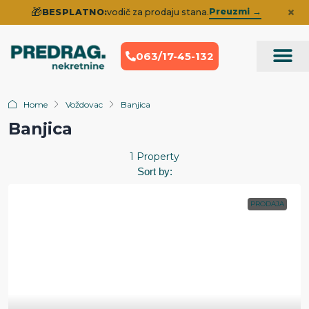
×
🎁
Preuzmi →
BESPLATNO:
vodič za prodaju stana.
063/17-45-132
Prodaja Nek
Iskustva klije
Home
Voždovac
Banjica
Banjica
1 Property
Sort by:
PRODAJA