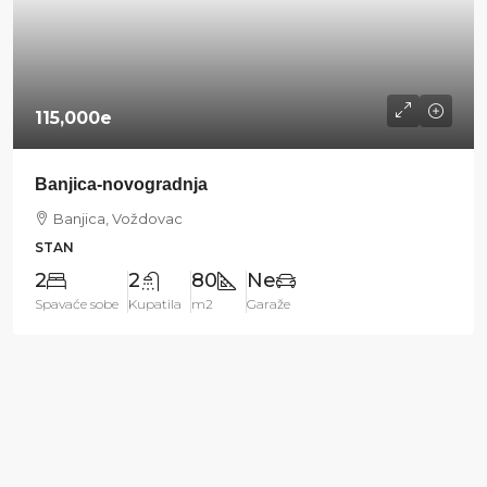
115,000e
Banjica-novogradnja
Banjica, Voždovac
STAN
2
2
80
Ne
Spavaće sobe
Kupatila
m2
Garaže