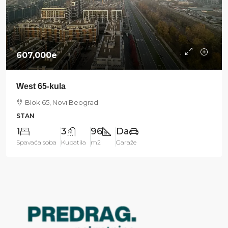
607,000e
West 65-kula
Blok 65, Novi Beograd
STAN
1
3
96
Da
Spavaća soba
Kupatila
m2
Garaže