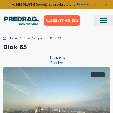
×
🎁
Preuzmi →
BESPLATNO:
vodič za prodaju stana.
063/17-45-132
Prodaja Nek
Iskustva klije
Home
Novi Beograd
Blok 65
Blok 65
1 Property
Sort by:
PRODAJA