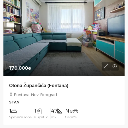
170,000e
Otona Župančića (Fontana)
Fontana, Novi Beograd
STAN
1
1
47
Ne
Spavaća soba
Kupatilo
m2
Garaže