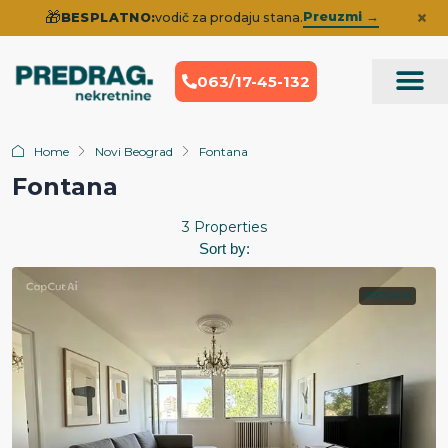
×
🎁
Preuzmi →
BESPLATNO:
vodič za prodaju stana.
063/17-45-132
Prodaja Nek
Iskustva klije
Home
Novi Beograd
Fontana
Fontana
3 Properties
Sort by:
PRODAJA