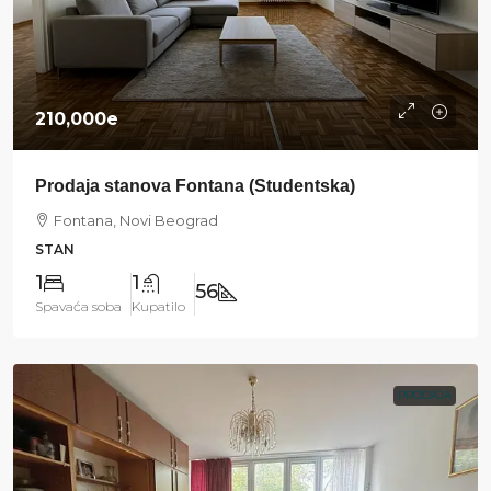
210,000e
Prodaja stanova Fontana (Studentska)
Fontana, Novi Beograd
STAN
1
1
56
Spavaća soba
Kupatilo
PRODAJA