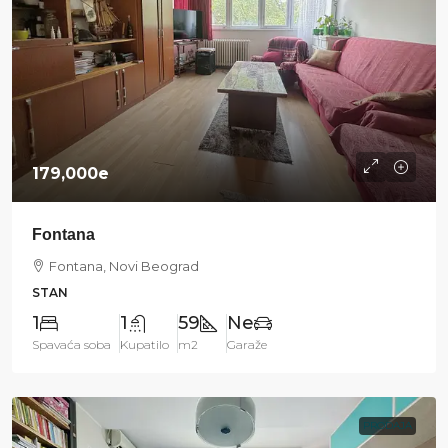
179,000e
Fontana
Fontana, Novi Beograd
STAN
1
1
59
Ne
Spavaća soba
Kupatilo
m2
Garaže
PRODAJA