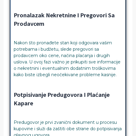
Pronalazak Nekretnine I Pregovori Sa
Prodavcem
Nakon što pronađete stan koji odgovara vašim
potrebama i budžetu, slede pregovori sa
prodavcem oko cene, načina plaćanja i drugih
uslova. U ovoj fazi važno je prikupiti sve informacije
o nekretnini i eventualnim dodatnim troškovima
kako biste izbegli neočekivane probleme kasnije.
Potpisivanje Predugovora I Plaćanje
Kapare
Predugovor je prvi zvanični dokument u procesu
kupovine i služi da zaštiti obe strane do potpisivanja
glavnog ugovora.