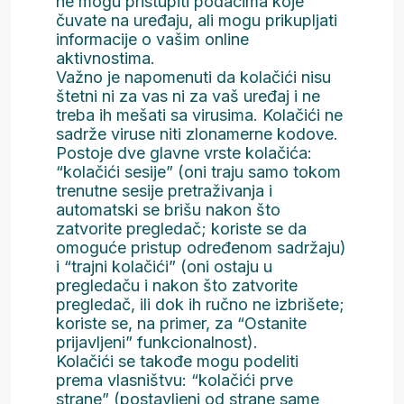
ne mogu pristupiti podacima koje
čuvate na uređaju, ali mogu prikupljati
informacije o vašim online
aktivnostima.
Važno je napomenuti da kolačići nisu
štetni ni za vas ni za vaš uređaj i ne
treba ih mešati sa virusima. Kolačići ne
sadrže viruse niti zlonamerne kodove.
Postoje dve glavne vrste kolačića:
“kolačići sesije” (oni traju samo tokom
trenutne sesije pretraživanja i
automatski se brišu nakon što
zatvorite pregledač; koriste se da
omoguće pristup određenom sadržaju)
i “trajni kolačići” (oni ostaju u
pregledaču i nakon što zatvorite
pregledač, ili dok ih ručno ne izbrišete;
koriste se, na primer, za “Ostanite
prijavljeni” funkcionalnost).
Kolačići se takođe mogu podeliti
prema vlasništvu: “kolačići prve
strane” (postavljeni od strane same