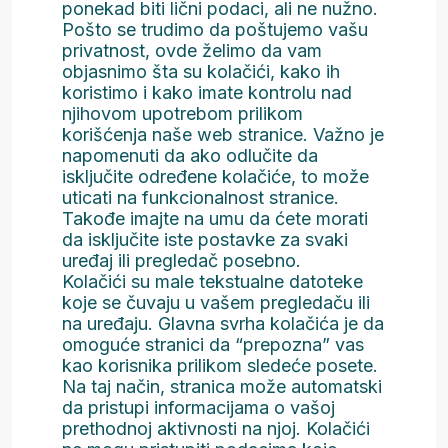
ponekad biti lični podaci, ali ne nužno.
Pošto se trudimo da poštujemo vašu
privatnost, ovde želimo da vam
objasnimo šta su kolačići, kako ih
koristimo i kako imate kontrolu nad
njihovom upotrebom prilikom
korišćenja naše web stranice. Važno je
napomenuti da ako odlučite da
isključite određene kolačiće, to može
uticati na funkcionalnost stranice.
Takođe imajte na umu da ćete morati
da isključite iste postavke za svaki
uređaj ili pregledač posebno.
Kolačići su male tekstualne datoteke
koje se čuvaju u vašem pregledaču ili
na uređaju. Glavna svrha kolačića je da
omoguće stranici da “prepozna” vas
kao korisnika prilikom sledeće posete.
Na taj način, stranica može automatski
da pristupi informacijama o vašoj
prethodnoj aktivnosti na njoj. Kolačići