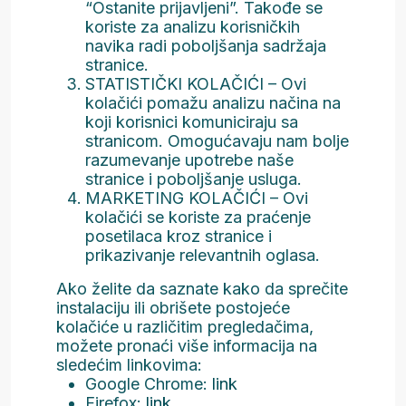
“Ostanite prijavljeni”. Takođe se
koriste za analizu korisničkih
navika radi poboljšanja sadržaja
stranice.
STATISTIČKI KOLAČIĆI – Ovi
kolačići pomažu analizu načina na
koji korisnici komuniciraju sa
stranicom. Omogućavaju nam bolje
razumevanje upotrebe naše
stranice i poboljšanje usluga.
MARKETING KOLAČIĆI – Ovi
kolačići se koriste za praćenje
posetilaca kroz stranice i
prikazivanje relevantnih oglasa.
Ako želite da saznate kako da sprečite
instalaciju ili obrišete postojeće
kolačiće u različitim pregledačima,
možete pronaći više informacija na
sledećim linkovima:
Google Chrome:
link
Firefox:
link