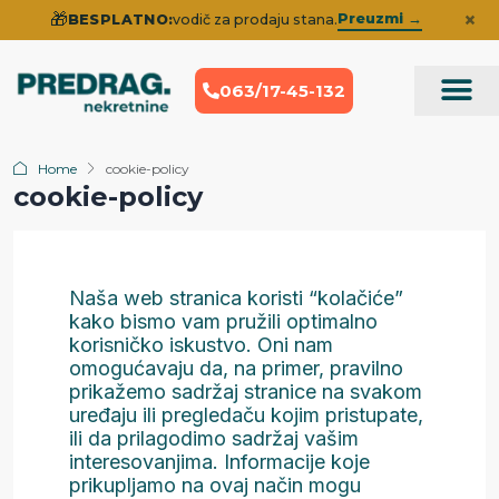
×
🎁
Preuzmi →
BESPLATNO:
vodič za prodaju stana.
063/17-45-132
Prodaja Nek
Iskustva klije
Home
cookie-policy
cookie-policy
Naša web stranica koristi “kolačiće”
kako bismo vam pružili optimalno
korisničko iskustvo. Oni nam
omogućavaju da, na primer, pravilno
prikažemo sadržaj stranice na svakom
uređaju ili pregledaču kojim pristupate,
ili da prilagodimo sadržaj vašim
interesovanjima. Informacije koje
prikupljamo na ovaj način mogu