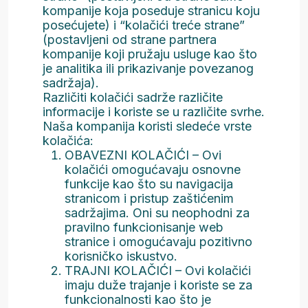
kompanije koja poseduje stranicu koju
posećujete) i “kolačići treće strane”
(postavljeni od strane partnera
kompanije koji pružaju usluge kao što
je analitika ili prikazivanje povezanog
sadržaja).
Različiti kolačići sadrže različite
informacije i koriste se u različite svrhe.
Naša kompanija koristi sledeće vrste
kolačića:
OBAVEZNI KOLAČIĆI – Ovi
kolačići omogućavaju osnovne
funkcije kao što su navigacija
stranicom i pristup zaštićenim
sadržajima. Oni su neophodni za
pravilno funkcionisanje web
stranice i omogućavaju pozitivno
korisničko iskustvo.
TRAJNI KOLAČIĆI – Ovi kolačići
imaju duže trajanje i koriste se za
funkcionalnosti kao što je