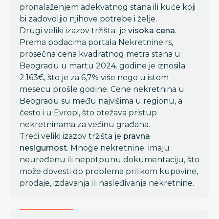
pronalaženjem adekvatnog stana ili kuće koji
bi zadovoljio njihove potrebe i želje.
Drugi veliki izazov tržišta je
visoka cena
.
Prema podacima portala Nekretnine.rs,
prosečna cena kvadratnog metra stana u
Beogradu u martu 2024. godine je iznosila
2.163€, što je za 6,7% više nego u istom
mesecu prošle godine. Cene nekretnina u
Beogradu su među najvišima u regionu, a
često i u Evropi, što otežava pristup
nekretninama za većinu građana.
Treći veliki izazov tržišta je
pravna
nesigurnost
. Mnoge nekretnine imaju
neuređenu ili nepotpunu dokumentaciju, što
može dovesti do problema prilikom kupovine,
prodaje, izdavanja ili nasleđivanja nekretnine.