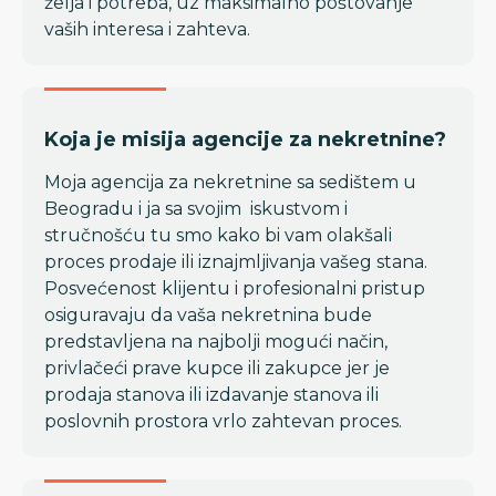
želja i potreba, uz maksimalno poštovanje
vaših interesa i zahteva.
Koja je misija agencije za nekretnine?
Moja agencija za nekretnine sa sedištem u
Beogradu i ja sa svojim iskustvom i
stručnošću tu smo kako bi vam olakšali
proces prodaje ili iznajmljivanja vašeg stana.
Posvećenost klijentu i profesionalni pristup
osiguravaju da vaša nekretnina bude
predstavljena na najbolji mogući način,
privlačeći prave kupce ili zakupce jer je
prodaja stanova ili izdavanje stanova ili
poslovnih prostora vrlo zahtevan proces.