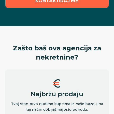
KONTAKTIRAJ ME
Zašto baš ova agencija za
nekretnine?
Najbržu prodaju
Tvoj stan prvo nudimo kupcima iz naše baze, i na
taj način dobijaš najbržu ponudu.