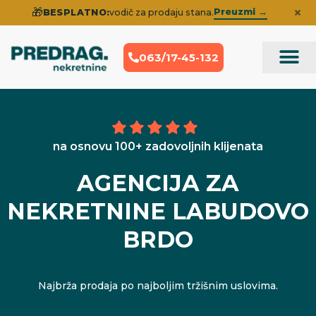
×
🎁
Preuzmi →
BESPLATNO:
vodič za prodaju stana.
063/17-45-132
Prodaja Nek
Iskustva klije
na osnovu 100+ zadovoljnih klijenata
AGENCIJA ZA
NEKRETNINE LABUDOVO
BRDO
Najbrža prodaja po najboljim tržišnim uslovima.