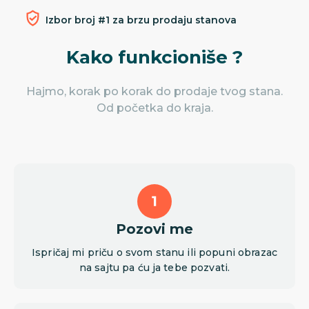
Izbor broj #1 za brzu prodaju stanova
Kako funkcioniše ?
Hajmo, korak po korak do prodaje tvog stana.
Od početka do kraja.
Pozovi me
Ispričaj mi priču o svom stanu ili popuni obrazac
na sajtu pa ću ja tebe pozvati.