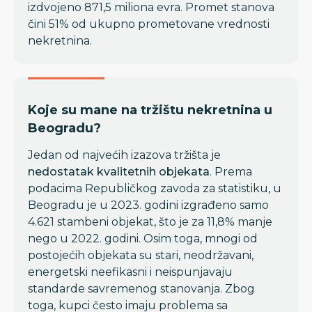
izdvojeno 871,5 miliona evra. Promet stanova
čini 51% od ukupno prometovane vrednosti
nekretnina.
Koje su mane na tržištu nekretnina u
Beogradu?
Jedan od najvećih izazova tržišta je
nedostatak kvalitetnih objekata
. Prema
podacima Republičkog zavoda za statistiku, u
Beogradu je u 2023. godini izgrađeno samo
4.621 stambeni objekat, što je za 11,8% manje
nego u 2022. godini. Osim toga, mnogi od
postojećih objekata su stari, neodržavani,
energetski neefikasni i neispunjavaju
standarde savremenog stanovanja. Zbog
toga, kupci često imaju problema sa