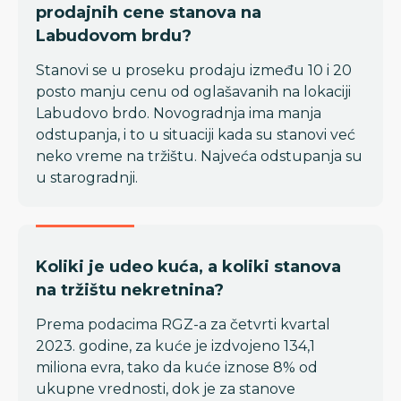
prodajnih cene stanova na
Labudovom brdu?
Stanovi se u proseku prodaju između 10 i 20
posto manju cenu od oglašavanih na lokaciji
Labudovo brdo. Novogradnja ima manja
odstupanja, i to u situaciji kada su stanovi već
neko vreme na tržištu. Najveća odstupanja su
u starogradnji.
Koliki je udeo kuća, a koliki stanova
na tržištu nekretnina?
Prema podacima RGZ-a za četvrti kvartal
2023. godine, za kuće je izdvojeno 134,1
miliona evra, tako da kuće iznose 8% od
ukupne vrednosti, dok je za stanove