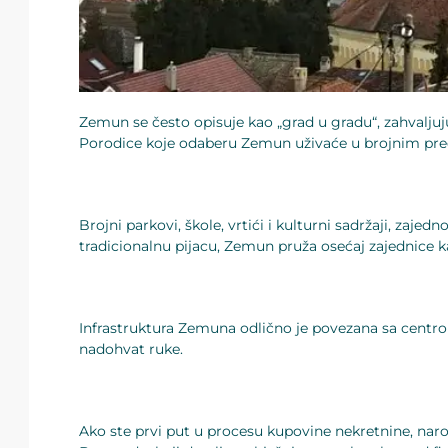
Zemun se često opisuje kao „grad u gradu“, zahvaljuj
Porodice koje odaberu Zemun uživaće u brojnim predn
Brojni parkovi, škole, vrtići i kulturni sadržaji, za
tradicionalnu pijacu, Zemun pruža osećaj zajednice 
Infrastruktura Zemuna odlično je povezana sa centrom
nadohvat ruke.
Ako ste prvi put u procesu kupovine nekretnine, na