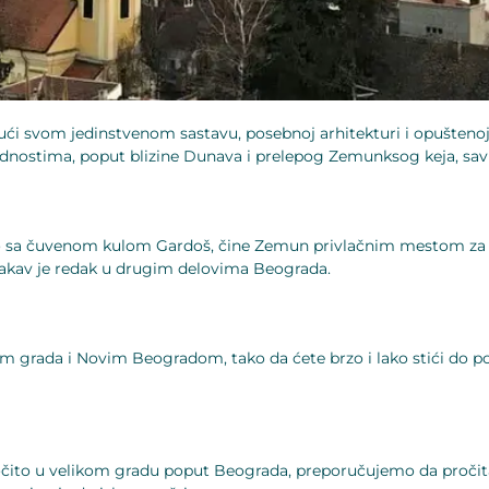
ući svom jedinstvenom sastavu, posebnoj arhitekturi i opuštenoj
ostima, poput blizine Dunava i prelepog Zemunksog keja, savršen
jedno sa čuvenom kulom Gardoš, čine Zemun privlačnim mestom za s
kakav je redak u drugim delovima Beograda.
 grada i Novim Beogradom, tako da ćete brzo i lako stići do pos
ročito u velikom gradu poput Beograda, preporučujemo da pročit