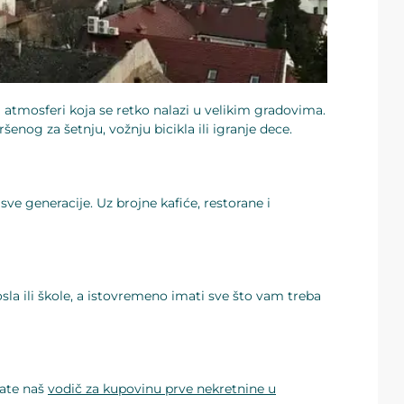
 atmosferi koja se retko nalazi u velikim gradovima.
og za šetnju, vožnju bicikla ili igranje dece.
ve generacije. Uz brojne kafiće, restorane i
la ili škole, a istovremeno imati sve što vam treba
ate naš
vodič za kupovinu prve nekretnine u