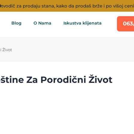
:
vodič za prodaju stana, kako da prodaš brže i po višoj ceni
Blog
O Nama
Iskustva klijenata
063
 Život
tine Za Porodični Život