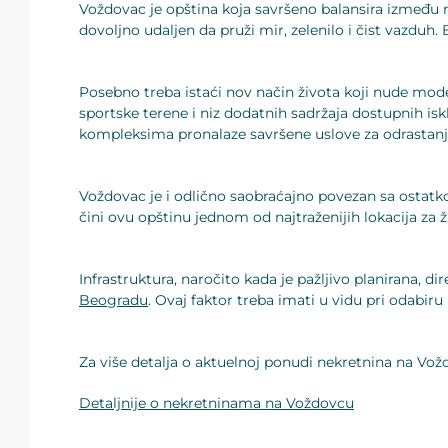
Voždovac je opština koja savršeno balansira između 
dovoljno udaljen da pruži mir, zelenilo i čist vazduh
Posebno treba istaći nov način života koji nude mod
sportske terene i niz dodatnih sadržaja dostupnih is
kompleksima pronalaze savršene uslove za odrastanj
Voždovac je i odlično saobraćajno povezan sa ostatk
čini ovu opštinu jednom od najtraženijih lokacija za 
Infrastruktura, naročito kada je pažljivo planirana, di
Beogradu
. Ovaj faktor treba imati u vidu pri odabiru 
Za više detalja o aktuelnoj ponudi nekretnina na Vož
Detaljnije o nekretninama na Voždovcu