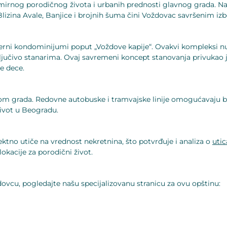
mirnog porodičnog života i urbanih prednosti glavnog grada. Na
. Blizina Avale, Banjice i brojnih šuma čini Voždovac savršenim iz
erni kondominijumi poput „Voždove kapije“. Ovakvi kompleksi nude
ključivo stanarima. Ovaj savremeni koncept stanovanja privukao 
e dece.
om grada. Redovne autobuske i tramvajske linije omogućavaju brz
život u Beogradu.
rektno utiče na vrednost nekretnina, što potvrđuje i analiza o
utic
lokacije za porodični život.
dovcu, pogledajte našu specijalizovanu stranicu za ovu opštinu: