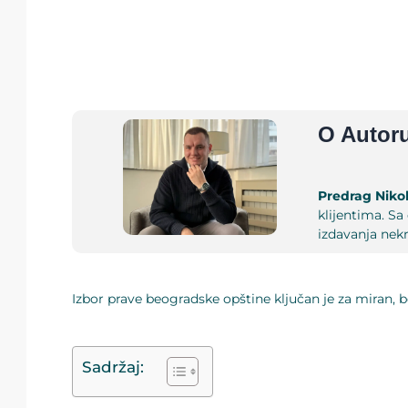
O Autor
Predrag Nikol
klijentima. Sa
izdavanja nek
Izbor prave beogradske opštine ključan je za miran, b
Sadržaj: