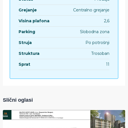
Grejanje
Centralno grejanje
Visina plafona
2,6
Parking
Slobodna zona
Struja
Po potrošnji
Struktura
Trosoban
Sprat
11
Slični oglasi