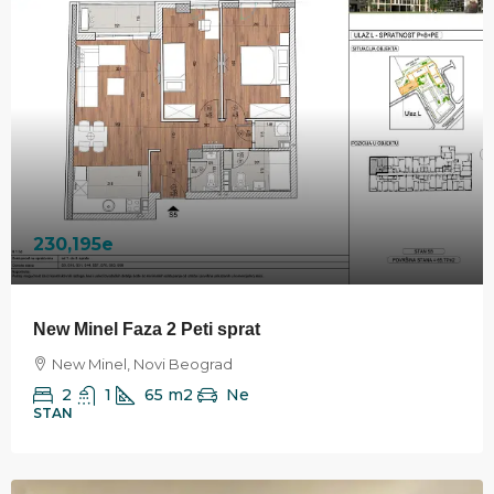
230,195e
New Minel Faza 2 Peti sprat
New Minel, Novi Beograd
2
1
65
m2
Ne
STAN