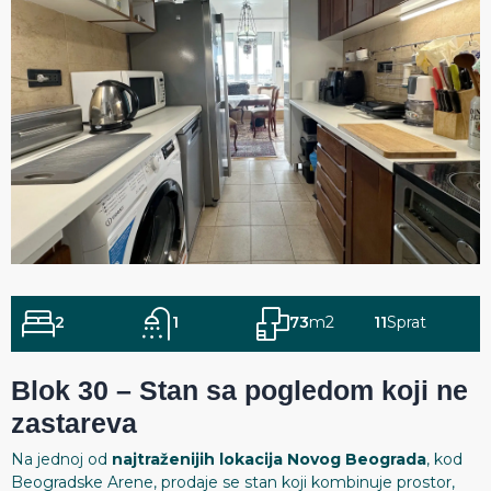
2
1
73
m2
11
Sprat
Blok 30 – Stan sa pogledom koji ne
zastareva
Na jednoj od
najtraženijih lokacija Novog Beograda
, kod
Beogradske Arene, prodaje se stan koji kombinuje prostor,