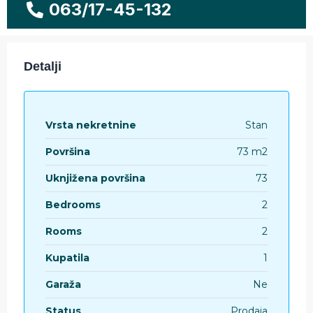
063/17-45-132
Detalji
Vrsta nekretnine
Stan
Površina
73 m2
Uknjižena površina
73
Bedrooms
2
Rooms
2
Kupatila
1
Garaža
Ne
Status
Prodaja