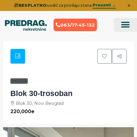
×
🎁
Preuzmi →
BESPLATNO:
vodič za prodaju stana.
063/17-45-132
Prodaja Nek
Iskustva klije
PRODAJA
Blok 30-trosoban
Blok 30, Novi Beograd
220,000e