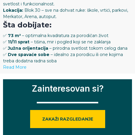
svetlost i funkcionalnost.
Lokacija:
Blok 30 – sve na dohvat ruke: škole, vrtići, parkovi,
Merkator, Arena, autoput.
Šta dobijate:
✅
73 m²
– optimalna kvadratura za porodičan život
✅
11/11 sprat
– tišina, mir i pogled koji se ne zaklanja
✅
Južna orijentacija
– prirodna svetlost tokom celog dana
✅
Dve spavaće sobe
– idealno za porodicu ili one kojima
treba dodatna radna soba
Read More
Zainteresovan si?
ZAKAŽI RAZGLEDANJE