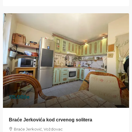
115,000e
Braće Jerkovića kod crvenog solitera
Braće Jerković, Voždovac