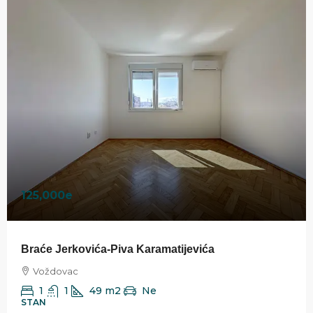
125,000e
Braće Jerkovića-Piva Karamatijevića
Voždovac
1
1
49
m2
Ne
STAN