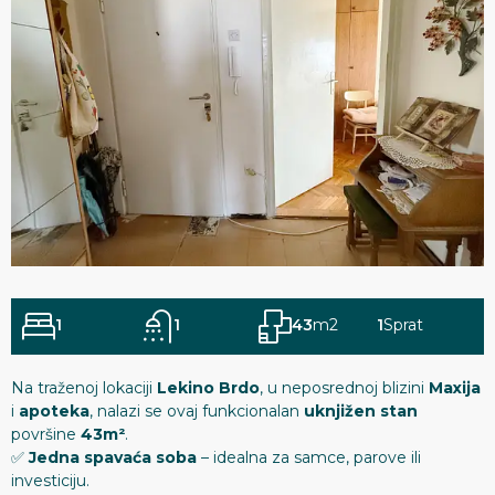
1
1
43
m2
1
Sprat
Na traženoj lokaciji
Lekino Brdo
, u neposrednoj blizini
Maxija
i
apoteka
, nalazi se ovaj funkcionalan
uknjižen stan
površine
43m²
.
✅
Jedna spavaća soba
– idealna za samce, parove ili
investiciju.