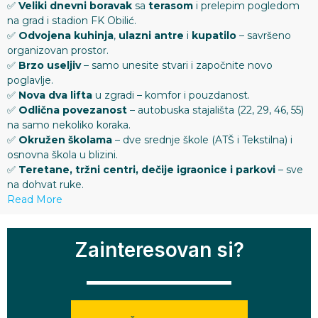
✅
Veliki dnevni boravak
sa
terasom
i prelepim pogledom
na grad i stadion FK Obilić.
✅
Odvojena kuhinja
,
ulazni antre
i
kupatilo
– savršeno
organizovan prostor.
✅
Brzo useljiv
– samo unesite stvari i započnite novo
poglavlje.
✅
Nova dva lifta
u zgradi – komfor i pouzdanost.
✅
Odlična povezanost
– autobuska stajališta (22, 29, 46, 55)
na samo nekoliko koraka.
✅
Okružen školama
– dve srednje škole (ATŠ i Tekstilna) i
osnovna škola u blizini.
✅
Teretane, tržni centri, dečije igraonice i parkovi
– sve
na dohvat ruke.
Read More
Zainteresovan si?