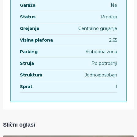
Garaža
Ne
Status
Prodaja
Grejanje
Centralno grejanje
Visina plafona
2,65
Parking
Slobodna zona
Struja
Po potrošnji
Struktura
Jednoiposoban
Sprat
1
Slični oglasi