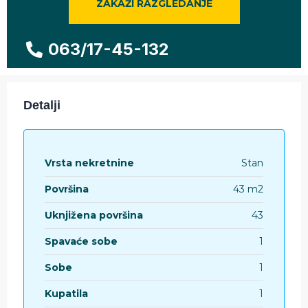
ZAKAŽI RAZGLEDANJE
063/17-45-132
Detalji
Vrsta nekretnine
Stan
Površina
43 m2
Uknjižena površina
43
Spavaće sobe
1
Sobe
1
Kupatila
1