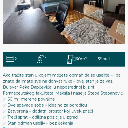
2
1
60
m2
3
Sprat
Ako tražite stan u kojem možete odmah da se uselite – i da
znate da imate sve na dohvat ruke – ovaj stan je za vas.
Bulevar Peka Dapčevića, u neposrednoj blizini
Farmaceutskog fakulteta, Maksija i naselja Stepa Stepanović.
✅ 60 m² merene površine
✅ Dve spavaće sobe – idealno za porodicu
✅ Zatvorena – dodatni prostor koji uvek znači
✅ Treći sprat – odlična pozicija u zgradi
✅ Stan odmah useljiv – bez čekanja