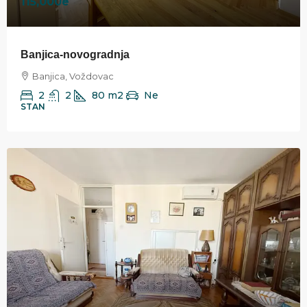
115,000e
Banjica-novogradnja
Banjica, Voždovac
2
2
80
m2
Ne
STAN