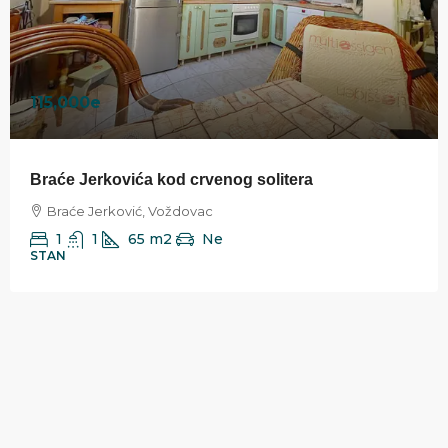
115,000e
Braće Jerkovića kod crvenog solitera
Braće Jerković, Voždovac
1
1
65
m2
Ne
STAN