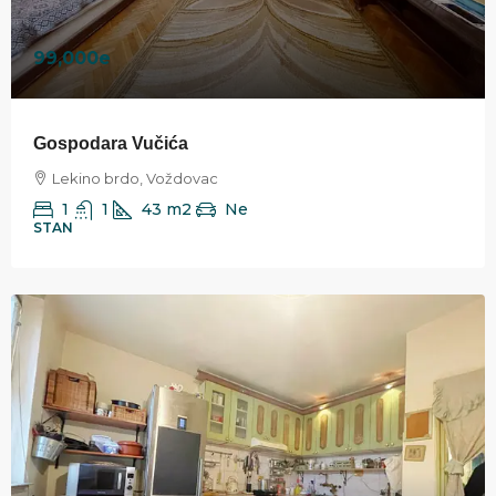
99,000e
Gospodara Vučića
Lekino brdo, Voždovac
1
1
43
m2
Ne
STAN