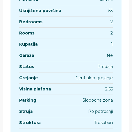
Uknjižena površina
53
Bedrooms
2
Rooms
2
Kupatila
1
Garaža
Ne
Status
Prodaja
Grejanje
Centralno grejanje
Visina plafona
2,65
Parking
Slobodna zona
Struja
Po potrošnji
Struktura
Trosoban