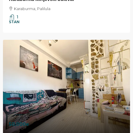
Karaburma, Palilula
1
STAN
50,000e