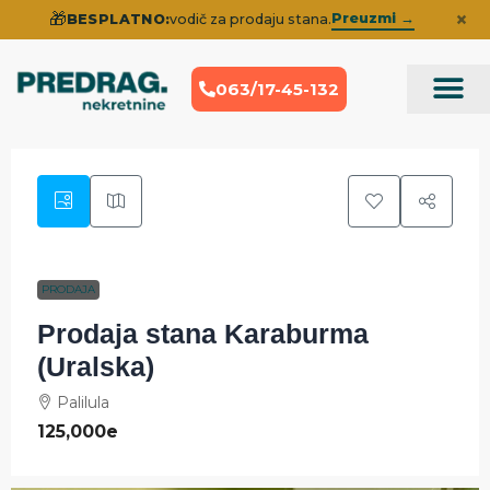
×
🎁
Preuzmi →
BESPLATNO:
vodič za prodaju stana.
063/17-45-132
Prodaja Nek
Iskustva klije
PRODAJA
Prodaja stana Karaburma
(Uralska)
Palilula
125,000e