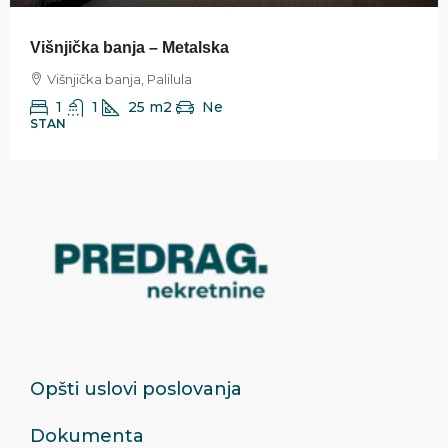
Višnjička banja – Metalska
Višnjička banja, Palilula
1
1
25
m2
Ne
STAN
Opšti uslovi poslovanja
Dokumenta