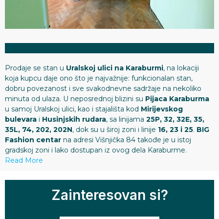
Prodaje se stan u
Uralskoj ulici na Karaburmi
, na lokaciji
koja kupcu daje ono što je najvažnije: funkcionalan stan,
dobru povezanost i sve svakodnevne sadržaje na nekoliko
minuta od ulaza. U neposrednoj blizini su
Pijaca Karaburma
u samoj Uralskoj ulici, kao i stajališta kod
Mirijevskog
bulevara
i
Husinjskih rudara
, sa linijama
25P, 32, 32E, 35,
35L, 74, 202, 202N
, dok su u široj zoni i linije
16, 23 i 25
.
BIG
Fashion centar
na adresi Višnjička 84 takođe je u istoj
gradskoj zoni i lako dostupan iz ovog dela Karaburme.
Read More
Zainteresovan si?