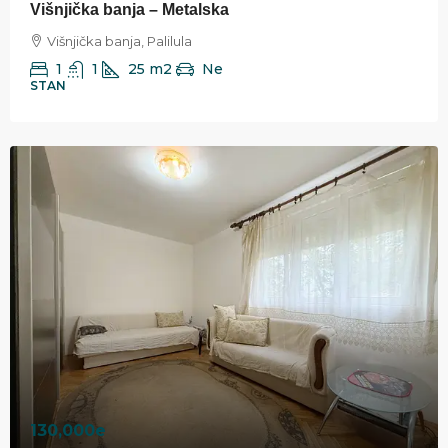
Višnjička banja – Metalska
Višnjička banja, Palilula
1
1
25
m2
Ne
STAN
130,000e