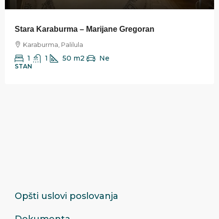
Stara Karaburma – Marijane Gregoran
Karaburma, Palilula
1
1
50
m2
Ne
STAN
Opšti uslovi poslovanja
Dokumenta