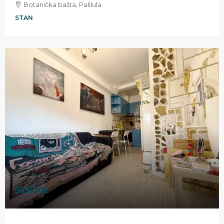
Botanička bašta, Palilula
STAN
50,000e