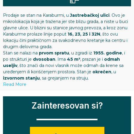
Prodaje se stan na Karaburmi, u
Jastrebačkoj ulici
. Ovo je
mikrolokacija koja je tražena jer ste blizu grada, a niste u buci
glavne ulice. U blizini su stanice javnog prevoza, a kroz zonu
Karaburme prolaze linije poput
16, 23, 25 i 32N
, što ovu
lokaciju čini praktičnom za svakodnevno kretanje ka centru i
drugim delovima grada.
Stan se nalazi na
prvom spratu
, u zgradi iz
1955. godine
, i
po strukturi je
dvosoban
. Ima
45 m²
, prazan je i
odmah
useljiv
, što znači da novi vlasnik može odmah da krene sa
uređenjem ili korišćenjem prostora. Stan je
okrečen
, u
izvornom stanju
, sa grejanjem na struju.
Read More
Zainteresovan si?