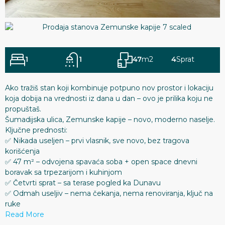
1
1
47
m2
4
Sprat
Ako tražiš stan koji kombinuje potpuno nov prostor i lokaciju
koja dobija na vrednosti iz dana u dan – ovo je prilika koju ne
propuštaš.
Šumadijska ulica, Zemunske kapije – novo, moderno naselje.
Ključne prednosti:
✅ Nikada useljen – prvi vlasnik, sve novo, bez tragova
korišćenja
✅ 47 m² – odvojena spavaća soba + open space dnevni
boravak sa trpezarijom i kuhinjom
✅ Četvrti sprat – sa terase pogled ka Dunavu
✅ Odmah useljiv – nema čekanja, nema renoviranja, ključ na
ruke
Read More