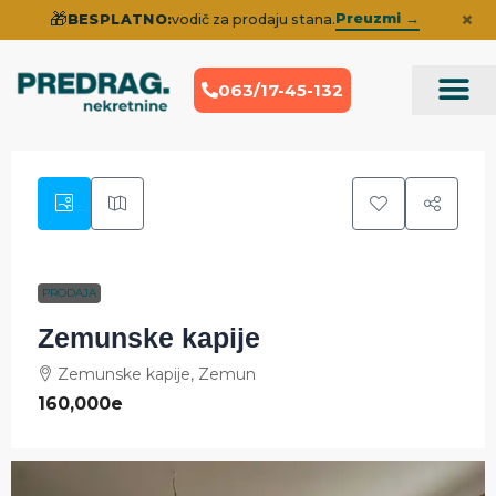
×
🎁
Preuzmi →
BESPLATNO:
vodič za prodaju stana.
063/17-45-132
Prodaja Nek
Iskustva klije
PRODAJA
Zemunske kapije
Zemunske kapije, Zemun
160,000e