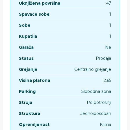
Uknjižena površina
47
Spavaće sobe
1
Sobe
1
Kupatila
1
Garaža
Ne
Status
Prodaja
Grejanje
Centralno grejanje
Visina plafona
2.65
Parking
Slobodna zona
Struja
Po potrošnji
Struktura
Jednoiposoban
Opremljenost
Klima