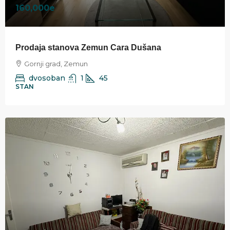
160,000e
Prodaja stanova Zemun Cara Dušana
Gornji grad, Zemun
dvosoban
1
45
STAN