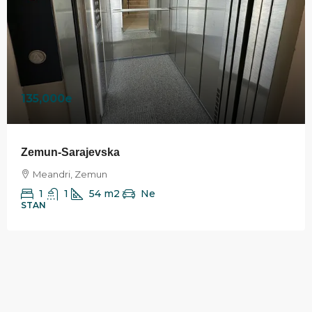
135,000e
Zemun-Sarajevska
Meandri, Zemun
1
1
54
m2
Ne
STAN