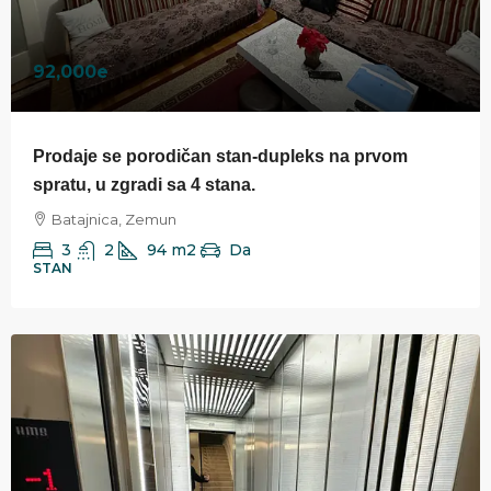
92,000e
Prodaje se porodičan stan-dupleks na prvom
spratu, u zgradi sa 4 stana.
Batajnica, Zemun
3
2
94
m2
Da
STAN