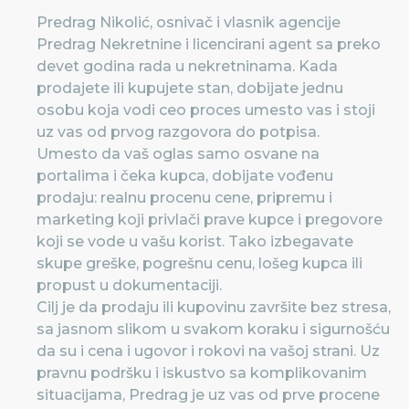
Predrag Nikolić, osnivač i vlasnik agencije
Predrag Nekretnine i licencirani agent sa preko
devet godina rada u nekretninama. Kada
prodajete ili kupujete stan, dobijate jednu
osobu koja vodi ceo proces umesto vas i stoji
uz vas od prvog razgovora do potpisa.
Umesto da vaš oglas samo osvane na
portalima i čeka kupca, dobijate vođenu
prodaju: realnu procenu cene, pripremu i
marketing koji privlači prave kupce i pregovore
koji se vode u vašu korist. Tako izbegavate
skupe greške, pogrešnu cenu, lošeg kupca ili
propust u dokumentaciji.
Cilj je da prodaju ili kupovinu završite bez stresa,
sa jasnom slikom u svakom koraku i sigurnošću
da su i cena i ugovor i rokovi na vašoj strani. Uz
pravnu podršku i iskustvo sa komplikovanim
situacijama, Predrag je uz vas od prve procene