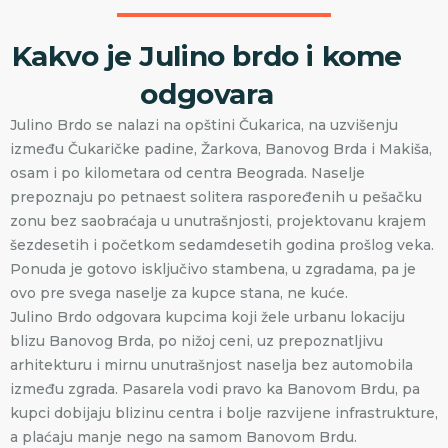
Kakvo je Julino brdo i kome
odgovara
Julino Brdo se nalazi na opštini Čukarica, na uzvišenju
između Čukaričke padine, Žarkova, Banovog Brda i Makiša,
osam i po kilometara od centra Beograda. Naselje
prepoznaju po petnaest solitera raspoređenih u pešačku
zonu bez saobraćaja u unutrašnjosti, projektovanu krajem
šezdesetih i početkom sedamdesetih godina prošlog veka.
Ponuda je gotovo isključivo stambena, u zgradama, pa je
ovo pre svega naselje za kupce stana, ne kuće.
Julino Brdo odgovara kupcima koji žele urbanu lokaciju
blizu Banovog Brda, po nižoj ceni, uz prepoznatljivu
arhitekturu i mirnu unutrašnjost naselja bez automobila
između zgrada. Pasarela vodi pravo ka Banovom Brdu, pa
kupci dobijaju blizinu centra i bolje razvijene infrastrukture,
a plaćaju manje nego na samom Banovom Brdu.