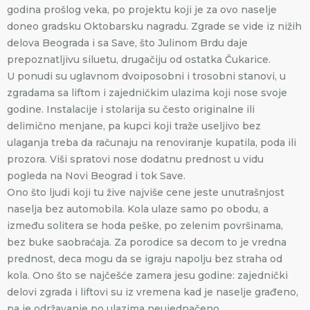
godina prošlog veka, po projektu koji je za ovo naselje
doneo gradsku Oktobarsku nagradu. Zgrade se vide iz nižih
delova Beograda i sa Save, što Julinom Brdu daje
prepoznatljivu siluetu, drugačiju od ostatka Čukarice.
U ponudi su uglavnom dvoiposobni i trosobni stanovi, u
zgradama sa liftom i zajedničkim ulazima koji nose svoje
godine. Instalacije i stolarija su često originalne ili
delimično menjane, pa kupci koji traže useljivo bez
ulaganja treba da računaju na renoviranje kupatila, poda ili
prozora. Viši spratovi nose dodatnu prednost u vidu
pogleda na Novi Beograd i tok Save.
Ono što ljudi koji tu žive najviše cene jeste unutrašnjost
naselja bez automobila. Kola ulaze samo po obodu, a
između solitera se hoda peške, po zelenim površinama,
bez buke saobraćaja. Za porodice sa decom to je vredna
prednost, deca mogu da se igraju napolju bez straha od
kola. Ono što se najčešće zamera jesu godine: zajednički
delovi zgrada i liftovi su iz vremena kad je naselje građeno,
pa je održavanje po ulazima neujednačeno.