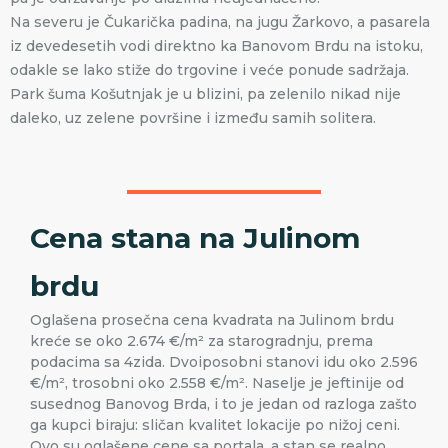
Na severu je Čukarička padina, na jugu Žarkovo, a pasarela
iz devedesetih vodi direktno ka Banovom Brdu na istoku,
odakle se lako stiže do trgovine i veće ponude sadržaja.
Park šuma Košutnjak je u blizini, pa zelenilo nikad nije
daleko, uz zelene površine i između samih solitera.
Cena stana na Julinom
brdu
Oglašena prosečna cena kvadrata na Julinom brdu
kreće se oko 2.674 €/m² za starogradnju, prema
podacima sa 4zida. Dvoiposobni stanovi idu oko 2.596
€/m², trosobni oko 2.558 €/m². Naselje je jeftinije od
susednog Banovog Brda, i to je jedan od razloga zašto
ga kupci biraju: sličan kvalitet lokacije po nižoj ceni.
Ovo su oglašene cene sa portala, a stan se realno