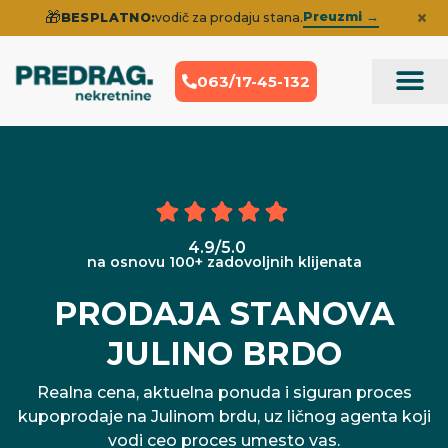
×
🎁
Preuzmi →
BESPLATNO:
vodič za prodaju stana.
063/17-45-132
Prodaja Nek
Iskustva klije
4.9/5.0
na osnovu 100+ zadovoljnih klijenata
PRODAJA STANOVA
JULINO BRDO
Realna cena, aktuelna ponuda i siguran proces
kupoprodaje na Julinom brdu, uz ličnog agenta koji
vodi ceo proces umesto vas.