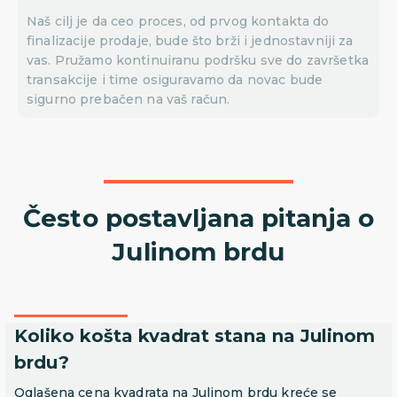
Naš cilj je da ceo proces, od prvog kontakta do
finalizacije prodaje, bude što brži i jednostavniji za
vas. Pružamo kontinuiranu podršku sve do završetka
transakcije i time osiguravamo da novac bude
sigurno prebačen na vaš račun.
Često postavljana pitanja o
Julinom brdu
Koliko košta kvadrat stana na Julinom
brdu?
Oglašena cena kvadrata na Julinom brdu kreće se