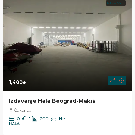
IZDAVANJE
1,400e
Izdavanje Hala Beograd-Makiš
Čukarica
0
1
200
Ne
HALA