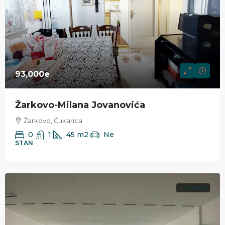
93,000e
Žarkovo-Milana Jovanovića
Žarkovo, Čukarica
0
1
45
m2
Ne
STAN
IZDAVANJE