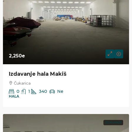
2,250e
Izdavanje hala Makiš
Čukarica
0
1
340
Ne
HALA
IZDAVANJE