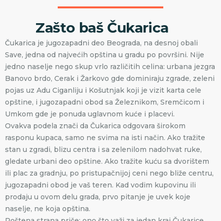
Zašto baš Čukarica
Čukarica je jugozapadni deo Beograda, na desnoj obali
Save, jedna od najvećih opština u gradu po površini. Nije
jedno naselje nego skup vrlo različitih celina: urbana jezgra
Banovo brdo, Cerak i Žarkovo gde dominiraju zgrade, zeleni
pojas uz Adu Ciganliju i Košutnjak koji je vizit karta cele
opštine, i jugozapadni obod sa Železnikom, Sremčicom i
Umkom gde je ponuda uglavnom kuće i placevi.
Ovakva podela znači da Čukarica odgovara širokom
rasponu kupaca, samo ne svima na isti način. Ako tražite
stan u zgradi, blizu centra i sa zelenilom nadohvat ruke,
gledate urbani deo opštine. Ako tražite kuću sa dvorištem
ili plac za gradnju, po pristupačnijoj ceni nego bliže centru,
jugozapadni obod je vaš teren. Kad vodim kupovinu ili
prodaju u ovom delu grada, prvo pitanje je uvek koje
naselje, ne koja opština.
Poštena strana priče: ono što važi za jedan kraj Čukarice