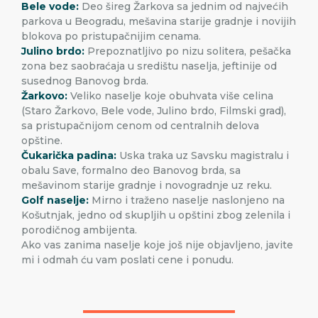
Bele vode:
Deo šireg Žarkova sa jednim od najvećih
parkova u Beogradu, mešavina starije gradnje i novijih
blokova po pristupačnijim cenama.
Julino brdo:
Prepoznatljivo po nizu solitera, pešačka
zona bez saobraćaja u središtu naselja, jeftinije od
susednog Banovog brda.
Žarkovo:
Veliko naselje koje obuhvata više celina
(Staro Žarkovo, Bele vode, Julino brdo, Filmski grad),
sa pristupačnijom cenom od centralnih delova
opštine.
Čukarička padina:
Uska traka uz Savsku magistralu i
obalu Save, formalno deo Banovog brda, sa
mešavinom starije gradnje i novogradnje uz reku.
Golf naselje:
Mirno i traženo naselje naslonjeno na
Košutnjak, jedno od skupljih u opštini zbog zelenila i
porodičnog ambijenta.
Ako vas zanima naselje koje još nije objavljeno, javite
mi i odmah ću vam poslati cene i ponudu.