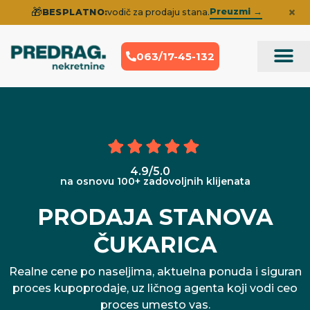
×
🎁
Preuzmi →
BESPLATNO:
vodič za prodaju stana.
063/17-45-132
Prodaja Nek
Iskustva klije
4.9/5.0
na osnovu 100+ zadovoljnih klijenata
PRODAJA STANOVA
ČUKARICA
Realne cene po naseljima, aktuelna ponuda i siguran
proces kupoprodaje, uz ličnog agenta koji vodi ceo
proces umesto vas.