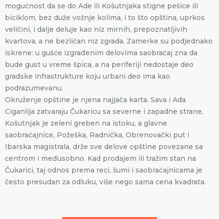
mogućnost da se do Ade ili Košutnjaka stigne pešice ili
biciklom, bez duže vožnje kolima, i to što opština, uprkos
veličini, i dalje deluje kao niz mirnih, prepoznatljivih
kvartova, a ne bezličan niz zgrada. Zamerke su podjednako
iskrene: u gušće izgrađenim delovima saobraćaj zna da
bude gust u vreme špica, a na periferiji nedostaje deo
gradske infrastrukture koju urbani deo ima kao
podrazumevanu.
Okruženje opštine je njena najjača karta. Sava i Ada
Ciganlija zatvaraju Čukaricu sa severne i zapadne strane,
Košutnjak je zeleni greben na istoku, a glavne
saobraćajnice, Požeška, Radnička, Obrenovački put i
Ibarska magistrala, drže sve delove opštine povezane sa
centrom i međusobno. Kad prodajem ili tražim stan na
Čukarici, taj odnos prema reci, šumi i saobraćajnicama je
često presudan za odluku, više nego sama cena kvadrata.