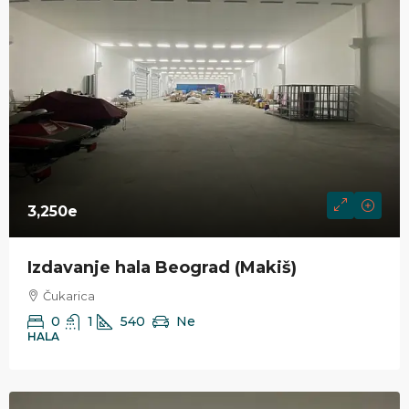
3,250e
Izdavanje hala Beograd (Makiš)
Čukarica
0
1
540
Ne
HALA