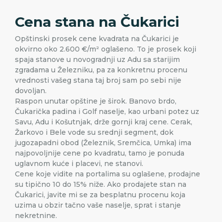
Cena stana na Čukarici
Opštinski prosek cene kvadrata na Čukarici je
okvirno oko 2.600 €/m² oglašeno. To je prosek koji
spaja stanove u novogradnji uz Adu sa starijim
zgradama u Železniku, pa za konkretnu procenu
vrednosti vašeg stana taj broj sam po sebi nije
dovoljan.
Raspon unutar opštine je širok. Banovo brdo,
Čukarička padina i Golf naselje, kao urbani potez uz
Savu, Adu i Košutnjak, drže gornji kraj cene. Cerak,
Žarkovo i Bele vode su srednji segment, dok
jugozapadni obod (Železnik, Sremčica, Umka) ima
najpovoljnije cene po kvadratu, tamo je ponuda
uglavnom kuće i placevi, ne stanovi.
Cene koje vidite na portalima su oglašene, prodajne
su tipično 10 do 15% niže. Ako prodajete stan na
Čukarici, javite mi se za besplatnu procenu koja
uzima u obzir tačno vaše naselje, sprat i stanje
nekretnine.