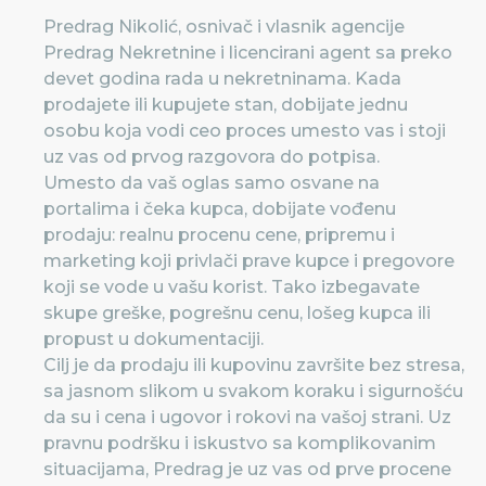
Predrag Nikolić, osnivač i vlasnik agencije
Predrag Nekretnine i licencirani agent sa preko
devet godina rada u nekretninama. Kada
prodajete ili kupujete stan, dobijate jednu
osobu koja vodi ceo proces umesto vas i stoji
uz vas od prvog razgovora do potpisa.
Umesto da vaš oglas samo osvane na
portalima i čeka kupca, dobijate vođenu
prodaju: realnu procenu cene, pripremu i
marketing koji privlači prave kupce i pregovore
koji se vode u vašu korist. Tako izbegavate
skupe greške, pogrešnu cenu, lošeg kupca ili
propust u dokumentaciji.
Cilj je da prodaju ili kupovinu završite bez stresa,
sa jasnom slikom u svakom koraku i sigurnošću
da su i cena i ugovor i rokovi na vašoj strani. Uz
pravnu podršku i iskustvo sa komplikovanim
situacijama, Predrag je uz vas od prve procene