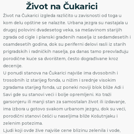
Život na Čukarici
Život na Čukarici izgleda različito u zavisnosti od toga u
kom delu opštine se nalazite. Urbana jezgra su nastajala u
drugoj polovini dvadesetog veka, sa mešavinom starijih
zgrada od cigle i planski građenih naselja iz sedamdesetih i
osamdesetih godina, dok su periferni delovi rasli iz starih
prigradskih i radničkih naselja, pa danas tamo preovlađuju
porodične kuće sa dvorištem, često dograđivane kroz
decenije.
U ponudi stanova na Čukarici najviše ima dvosobnih i
trosobnih iz starijeg fonda, u nižim i srednje visokim
zgradama starijeg fonda, uz poneki noviji blok bliže Adi i
Savi gde su stanovi veći i bolje opremljeni. Ko traži
garsonjeru ili manji stan za samostalan život ili izdavanje,
ima izbora u gotovo svakom urbanom jezgru, dok su veći,
porodični stanovi češći u naseljima bliže Košutnjaku i
zelenim potezima.
Ljudi koji ovde žive najviše cene blizinu zelenila i vode,