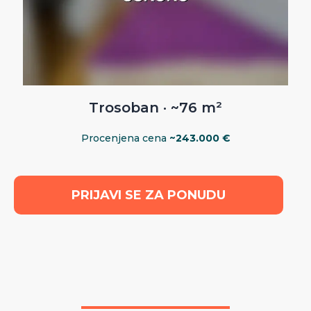
Trosoban · ~76 m²
Procenjena cena
~243.000 €
PRIJAVI SE ZA PONUDU