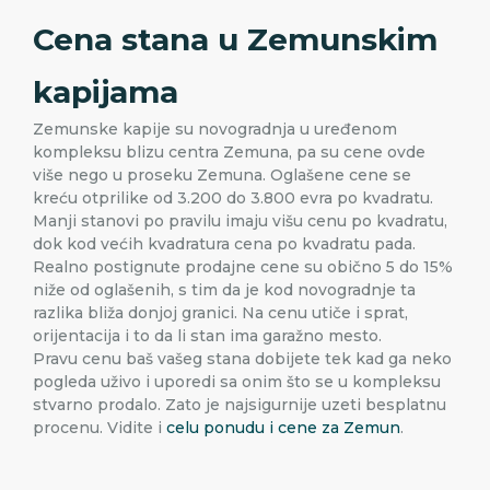
Cena stana u Zemunskim
kapijama
Zemunske kapije su novogradnja u uređenom
kompleksu blizu centra Zemuna, pa su cene ovde
više nego u proseku Zemuna. Oglašene cene se
kreću otprilike od 3.200 do 3.800 evra po kvadratu.
Manji stanovi po pravilu imaju višu cenu po kvadratu,
dok kod većih kvadratura cena po kvadratu pada.
Realno postignute prodajne cene su obično 5 do 15%
niže od oglašenih, s tim da je kod novogradnje ta
razlika bliža donjoj granici. Na cenu utiče i sprat,
orijentacija i to da li stan ima garažno mesto.
Pravu cenu baš vašeg stana dobijete tek kad ga neko
pogleda uživo i uporedi sa onim što se u kompleksu
stvarno prodalo. Zato je najsigurnije uzeti besplatnu
procenu. Vidite i
celu ponudu i cene za Zemun
.