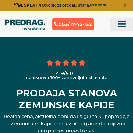
×
🎁
Preuzmi →
BESPLATNO:
vodič za prodaju stana.
063/17-45-132
Prodaja Nek
Iskustva klije
4.9/5.0
na osnovu 100+ zadovoljnih klijenata
PRODAJA STANOVA
ZEMUNSKE KAPIJE
Realna cena, aktuelna ponuda i sigurna kupoprodaja
u Zemunskim kapijama, uz ličnog agenta koji vodi
ceo proces umesto vas.