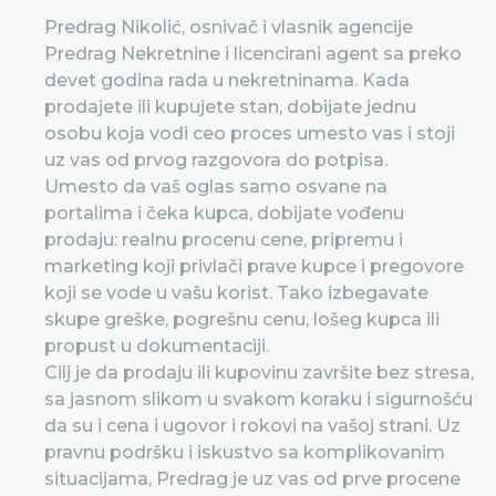
Predrag Nikolić, osnivač i vlasnik agencije
Predrag Nekretnine i licencirani agent sa preko
devet godina rada u nekretninama. Kada
prodajete ili kupujete stan, dobijate jednu
osobu koja vodi ceo proces umesto vas i stoji
uz vas od prvog razgovora do potpisa.
Umesto da vaš oglas samo osvane na
portalima i čeka kupca, dobijate vođenu
prodaju: realnu procenu cene, pripremu i
marketing koji privlači prave kupce i pregovore
koji se vode u vašu korist. Tako izbegavate
skupe greške, pogrešnu cenu, lošeg kupca ili
propust u dokumentaciji.
Cilj je da prodaju ili kupovinu završite bez stresa,
sa jasnom slikom u svakom koraku i sigurnošću
da su i cena i ugovor i rokovi na vašoj strani. Uz
pravnu podršku i iskustvo sa komplikovanim
situacijama, Predrag je uz vas od prve procene