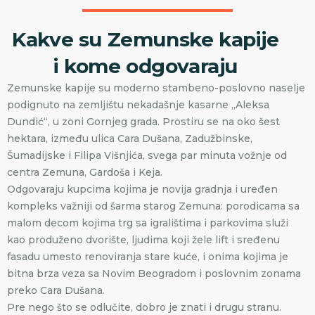
Kakve su Zemunske kapije
i kome odgovaraju
Zemunske kapije su moderno stambeno-poslovno naselje
podignuto na zemljištu nekadašnje kasarne „Aleksa
Dundić“, u zoni Gornjeg grada. Prostiru se na oko šest
hektara, između ulica Cara Dušana, Zadužbinske,
Šumadijske i Filipa Višnjića, svega par minuta vožnje od
centra Zemuna, Gardoša i Keja.
Odgovaraju kupcima kojima je novija gradnja i uređen
kompleks važniji od šarma starog Zemuna: porodicama sa
malom decom kojima trg sa igralištima i parkovima služi
kao produženo dvorište, ljudima koji žele lift i sređenu
fasadu umesto renoviranja stare kuće, i onima kojima je
bitna brza veza sa Novim Beogradom i poslovnim zonama
preko Cara Dušana.
Pre nego što se odlučite, dobro je znati i drugu stranu.