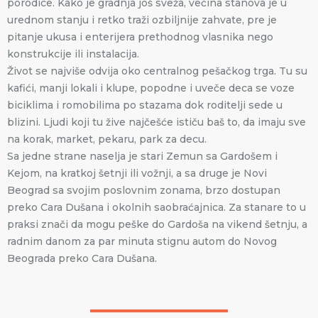
porodice. Kako je gradnja još sveža, većina stanova je u
urednom stanju i retko traži ozbiljnije zahvate, pre je
pitanje ukusa i enterijera prethodnog vlasnika nego
konstrukcije ili instalacija.
Život se najviše odvija oko centralnog pešačkog trga. Tu su
kafići, manji lokali i klupe, popodne i uveče deca se voze
biciklima i romobilima po stazama dok roditelji sede u
blizini. Ljudi koji tu žive najčešće ističu baš to, da imaju sve
na korak, market, pekaru, park za decu.
Sa jedne strane naselja je stari Zemun sa Gardošem i
Kejom, na kratkoj šetnji ili vožnji, a sa druge je Novi
Beograd sa svojim poslovnim zonama, brzo dostupan
preko Cara Dušana i okolnih saobraćajnica. Za stanare to u
praksi znači da mogu peške do Gardoša na vikend šetnju, a
radnim danom za par minuta stignu autom do Novog
Beograda preko Cara Dušana.